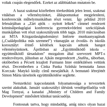
voltak csupán elegendőek. Ezeket az alábbiakban mutatom be.
A hazai szakmai közéletben törekedtünk jelen lenni, szakmai
vitákban a véleményünket, álláspontunkat megjeleníteni,
konferenciák műhelymunkáiban részt venni.
Így például 2010
februárjában a „Zárt ajtók – nyitott lelkek” címmel rendezett
kriminálpedagógiai konferencia gyermekvédelmi szekciójának
munkájában vett részt szakosztályunk több tagja. 2010 márciusában
az MTA Közgazdaságtudományi Intézete munkaanyagának
(„Családpolitika más szemmel”) vitanapján az óvodás- és iskolás
korosztályt érintő kérdések kapcsán adtunk hangot
véleményünknek. Áprilisban az „Együttműködő iskola –
együttműködő társadalom” mozgalom által szervezett MPT-s
rendezvényen, júliusban az Ajkán megrendezett „Staféta„ táborban,
októberben a Pécsett lezajlott Furmann Imre emlékülésen vettünk
részt. Decemberben a Cinka Panka Színház bemutatta Janus
Korczak: Matykó király című mesejátékát. A bemutató létrejöttét
Simon Mária társelnök együttműködése segítette.
Nemzetközi kapcsolataink folyamatossága a tervezettek
szerint alakultak. Januári szakosztályi ülésünk vendégelőadója volt
Mag Tornyai, a kanadai „Ministry of Children and Family
Development” minősített klinikai tanácsadója.
Fontosnak tartva, hogy mindaddig, amíg nincs olyan hazai