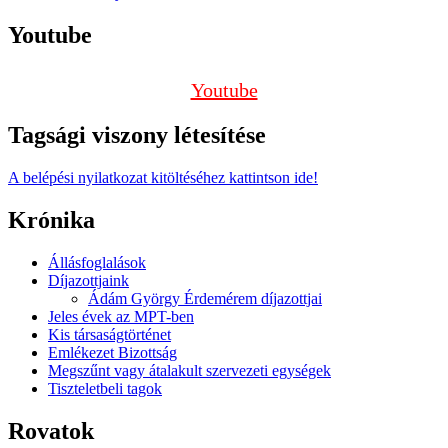
Youtube
Youtube
Tagsági viszony létesítése
A belépési nyilatkozat kitöltéséhez kattintson ide!
Krónika
Állásfoglalások
Díjazottjaink
Ádám György Érdemérem díjazottjai
Jeles évek az MPT-ben
Kis társaságtörténet
Emlékezet Bizottság
Megszűnt vagy átalakult szervezeti egységek
Tiszteletbeli tagok
Rovatok