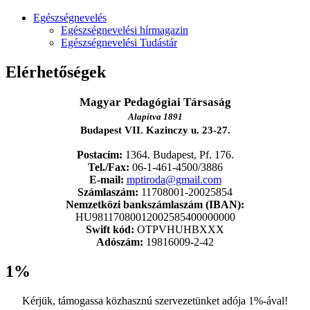
Egészségnevelés
Egészségnevelési hírmagazin
Egészségnevelési Tudástár
Elérhetőségek
Magyar Pedagógiai Társaság
Alapítva 1891
Budapest VII. Kazinczy u. 23-27.
Postacím:
1364. Budapest, Pf. 176.
Tel./Fax:
06-1-461-4500/3886
E-mail:
mptiroda@gmail.com
Számlaszám:
11708001-20025854
Nemzetközi bankszámlaszám (IBAN):
HU98117080012002585400000000
Swift kód:
OTPVHUHBXXX
Adószám:
19816009-2-42
1%
Kérjük, támogassa közhasznú szervezetünket adója 1%-ával!