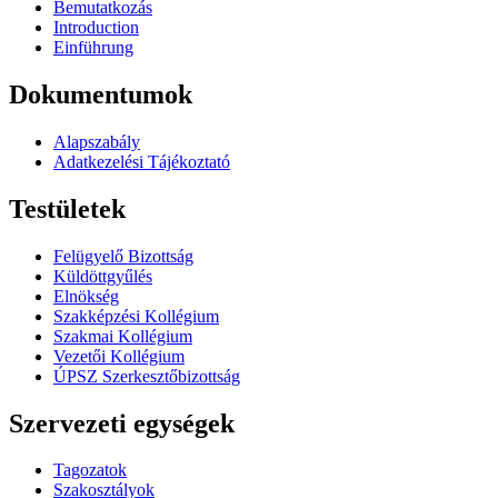
Bemutatkozás
Introduction
Einführung
Dokumentumok
Alapszabály
Adatkezelési Tájékoztató
Testületek
Felügyelő Bizottság
Küldöttgyűlés
Elnökség
Szakképzési Kollégium
Szakmai Kollégium
Vezetői Kollégium
ÚPSZ Szerkesztőbizottság
Szervezeti egységek
Tagozatok
Szakosztályok