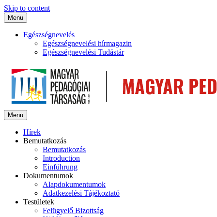
Skip to content
Menu
Egészségnevelés
Egészségnevelési hírmagazin
Egészségnevelési Tudástár
Menu
Hírek
Bemutatkozás
Bemutatkozás
Introduction
Einführung
Dokumentumok
Alapdokumentumok
Adatkezelési Tájékoztató
Testületek
Felügyelő Bizottság