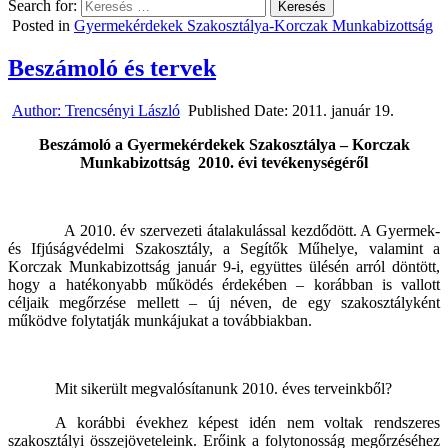
Search for:
Posted in
Gyermekérdekek Szakosztálya-Korczak Munkabizottság
Beszámoló és tervek
Author:
Trencsényi László
Published Date:
2011. január 19.
Beszámoló a Gyermekérdekek Szakosztálya – Korczak
Munkabizottság
2010. évi tevékenységéről
A 2010. év szervezeti átalakulással kezdődött. A Gyermek-
és Ifjúságvédelmi Szakosztály, a Segítők Műhelye, valamint a
Korczak Munkabizottság január 9-i, együttes ülésén arról döntött,
hogy a hatékonyabb működés érdekében – korábban is vallott
céljaik megőrzése mellett – új néven, de egy szakosztályként
működve folytatják munkájukat a továbbiakban.
Mit sikerült megvalósítanunk 2010. éves terveinkből?
A korábbi évekhez képest idén nem voltak rendszeres
szakosztályi összejöveteleink. Erőink a folytonosság megőrzéséhez