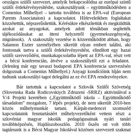
országos szülői szervezet, amelyik bekapcsolódna az európai szintű
szülői érdekérvényesítésbe, szakosztályunk – együttműködésben a
Comenius Műhellyel – tartotta továbbra is az EPA-val (European
Parents Associataion) a kapcsolatot. Hírleveleikben foglaltakat
közzétettük, népszerűsítettük. Kérésükre elkészítettük és megküldtük
azokat az anyagokat, amelyek adott témákban segítették
tájékozódásukat az itteni helyzetről (gyermekszegénység,
migránsok).
A szakosztály vezetése is közreműködött abban, hogy
Salamon Eszter személyében sikerült olyan embert találni, aki
fontosnak tartva a szülői érdekérvényesítést, elindított egy hazai
szülői szerveződést, munkakapcsolatba lépett az EPA-val, részt vett
a bécsi konferencián, átvéve a szakosztálytól ezt a feladatot.
(Jelenleg már egy tavaszi budapesti EPA konferencia szervezésén
dolgoznak a Comenius Műhellyel.) Anyagi kondícióink híján nem
tudtunk szakosztályi tagot delegálni az ez évi EPA rendezvényekre.
Bár tartottuk a kapcsolatot a Szlovák Szülői Szövetség
(Slovenska Rada Rodicovskiych Zdruzeni -SRRZ) aktivistáival a
V/4 Projekt keretében („Együttműködő iskola – Együttműködő
társadalom” mozgalom, 7 lépés projekt), de nem sikerült 2010-ben
közös műhelymunkát tartani. Kárpát-medencei szomszéd
kapcsolataink fenntartásáért műhelyvezetőként vettem részt a
szlovéniai magyar iskolák pedagógusainak nyári tanári
továbbképzésén, Hajdúszoboszlón. 2010 őszén ott volt több
tagtársunk is a Bécsi Magyar Iskolával közösen szervezett szakmai