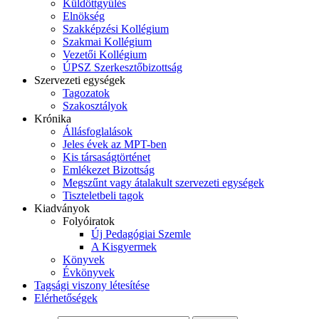
Küldöttgyűlés
Elnökség
Szakképzési Kollégium
Szakmai Kollégium
Vezetői Kollégium
ÚPSZ Szerkesztőbizottság
Szervezeti egységek
Tagozatok
Szakosztályok
Krónika
Állásfoglalások
Jeles évek az MPT-ben
Kis társaságtörténet
Emlékezet Bizottság
Megszűnt vagy átalakult szervezeti egységek
Tiszteletbeli tagok
Kiadványok
Folyóiratok
Új Pedagógiai Szemle
A Kisgyermek
Könyvek
Évkönyvek
Tagsági viszony létesítése
Elérhetőségek