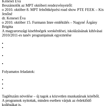
Kenesei Éva
Beszámolók az MPT októberi rendezvényeiről:
o 2010. október 8. MPT felnőttképzési road show PTE FEEK – Kis
Jenőné
dr. Kenesei Éva
o 2010. október 15. Furmann Imre emlékülés – Nagyné Árgány
Brigitta
A magyarországi kisebbségek sorskérdései, iskolázásának kihívásai
2010/2011-es tanév programjainak egyeztetése
•
•
•
•
Folyamatos feladatok:
•
•
•
Taglétszám növelése – új tagok a közvetlen munkatársak köréből.
A programok nyitottak, minden esetben várjuk az érdeklődő
kollégákat is.