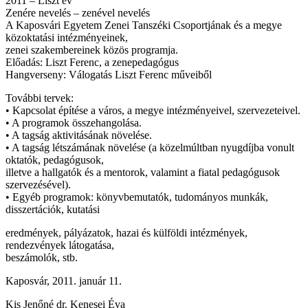
2011 – Liszt év
Zenére nevelés – zenével nevelés
A Kaposvári Egyetem Zenei Tanszéki Csoportjának és a megye
közoktatási intézményeinek,
zenei szakembereinek közös programja.
Előadás: Liszt Ferenc, a zenepedagógus
Hangverseny: Válogatás Liszt Ferenc műveiből
További tervek:
• Kapcsolat építése a város, a megye intézményeivel, szervezeteivel.
• A programok összehangolása.
• A tagság aktivitásának növelése.
• A tagság létszámának növelése (a közelmúltban nyugdíjba vonult
oktatók, pedagógusok,
illetve a hallgatók és a mentorok, valamint a fiatal pedagógusok
szervezésével).
• Egyéb programok: könyvbemutatók, tudományos munkák,
disszertációk, kutatási
eredmények, pályázatok, hazai és külföldi intézmények,
rendezvények látogatása,
beszámolók, stb.
Kaposvár, 2011. január 11.
Kis Jenőné dr. Kenesei Éva