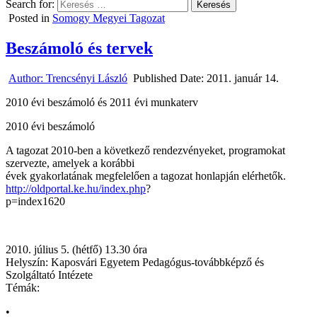
Search for:
Posted in
Somogy Megyei Tagozat
Beszámoló és tervek
Author:
Trencsényi László
Published Date:
2011. január 14.
2010 évi beszámoló és 2011 évi munkaterv
2010 évi beszámoló
A tagozat 2010-ben a következő rendezvényeket, programokat
szervezte, amelyek a korábbi
évek gyakorlatának megfelelően a tagozat honlapján elérhetők.
http://oldportal.ke.hu/index.php
?
p=index1620
2010. július 5. (hétfő) 13.30 óra
Helyszín: Kaposvári Egyetem Pedagógus-továbbképző és
Szolgáltató Intézete
Témák:
•