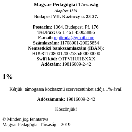
Magyar Pedagógiai Társaság
Alapítva 1891
Budapest VII. Kazinczy u. 23-27.
Postacím:
1364. Budapest, Pf. 176.
Tel./Fax:
06-1-461-4500/3886
E-mail:
mptiroda@gmail.com
Számlaszám:
11708001-20025854
Nemzetközi bankszámlaszám (IBAN):
HU98117080012002585400000000
Swift kód:
OTPVHUHBXXX
Adószám:
19816009-2-42
1%
Kérjük, támogassa közhasznú szervezetünket adója 1%-ával!
Adószámunk:
19816009-2-42
Köszönjük!
© Minden jog fenntartva
Magyar Pedagógiai Társaság – 2019