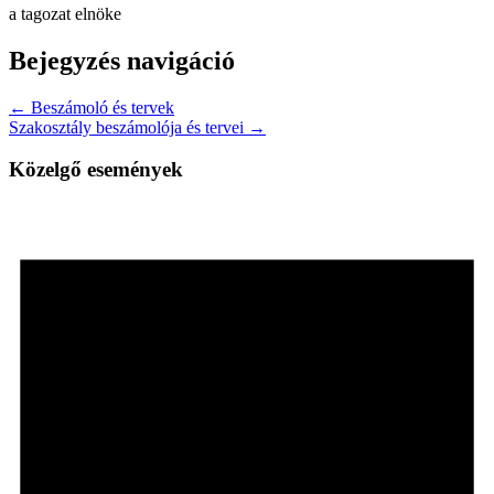
a tagozat elnöke
Bejegyzés navigáció
← Beszámoló és tervek
Szakosztály beszámolója és tervei →
Közelgő események