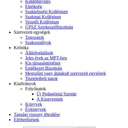
Küldöttgyűlés
Elnökség
Szakképzési Kollégium
Szakmai Kollégium
Vezetői Kollégium
ÚPSZ Szerkesztőbizottság
Szervezeti egységek
Tagozatok
Szakosztályok
Krónika
Állásfoglalások
Jeles évek az MPT-ben
Kis társaságtörténet
Emlékezet Bizottság
Megszűnt vagy átalakult szervezeti egységek
Tiszteletbeli tagok
Kiadványok
Folyóiratok
Új Pedagógiai Szemle
A Kisgyermek
Könyvek
Évkönyvek
Tagsági viszony létesítése
Elérhetőségek