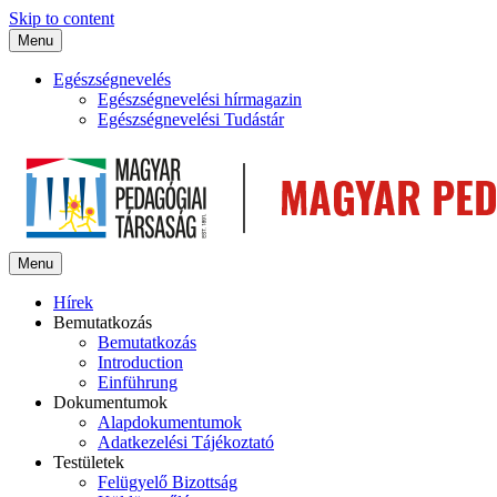
Skip to content
Menu
Egészségnevelés
Egészségnevelési hírmagazin
Egészségnevelési Tudástár
Menu
Hírek
Bemutatkozás
Bemutatkozás
Introduction
Einführung
Dokumentumok
Alapdokumentumok
Adatkezelési Tájékoztató
Testületek
Felügyelő Bizottság