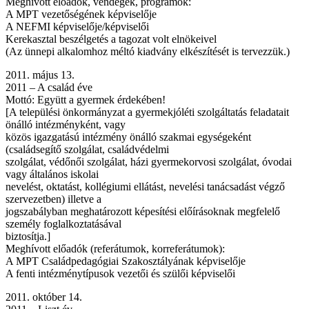
Meghívott előadók, vendégek, programok:
A MPT vezetőségének képviselője
A NEFMI képviselője/képviselői
Kerekasztal beszélgetés a tagozat volt elnökeivel
(Az ünnepi alkalomhoz méltó kiadvány elkészítését is tervezzük.)
2011. május 13.
2011 – A család éve
Mottó: Együtt a gyermek érdekében!
[A települési önkormányzat a gyermekjóléti szolgáltatás feladatait
önálló intézményként, vagy
közös igazgatású intézmény önálló szakmai egységeként
(családsegítő szolgálat, családvédelmi
szolgálat, védőnői szolgálat, házi gyermekorvosi szolgálat, óvodai
vagy általános iskolai
nevelést, oktatást, kollégiumi ellátást, nevelési tanácsadást végző
szervezetben) illetve a
jogszabályban meghatározott képesítési előírásoknak megfelelő
személy foglalkoztatásával
biztosítja.]
Meghívott előadók (referátumok, korreferátumok):
A MPT Családpedagógiai Szakosztályának képviselője
A fenti intézménytípusok vezetői és szülői képviselői
2011. október 14.