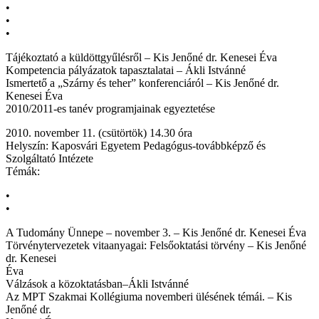
•
•
•
Tájékoztató a küldöttgyűlésről – Kis Jenőné dr. Kenesei Éva
Kompetencia pályázatok tapasztalatai – Ákli Istvánné
Ismertető a „Szárny és teher” konferenciáról – Kis Jenőné dr.
Kenesei Éva
2010/2011-es tanév programjainak egyeztetése
2010. november 11. (csütörtök) 14.30 óra
Helyszín: Kaposvári Egyetem Pedagógus-továbbképző és
Szolgáltató Intézete
Témák:
•
•
A Tudomány Ünnepe – november 3. – Kis Jenőné dr. Kenesei Éva
Törvénytervezetek vitaanyagai: Felsőoktatási törvény – Kis Jenőné
dr. Kenesei
Éva
Válzások a közoktatásban–Ákli Istvánné
Az MPT Szakmai Kollégiuma novemberi ülésének témái. – Kis
Jenőné dr.