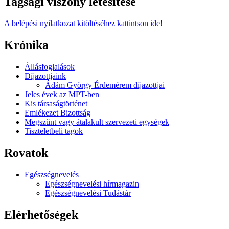
Tagsági viszony létesítése
A belépési nyilatkozat kitöltéséhez kattintson ide!
Krónika
Állásfoglalások
Díjazottjaink
Ádám György Érdemérem díjazottjai
Jeles évek az MPT-ben
Kis társaságtörténet
Emlékezet Bizottság
Megszűnt vagy átalakult szervezeti egységek
Tiszteletbeli tagok
Rovatok
Egészségnevelés
Egészségnevelési hírmagazin
Egészségnevelési Tudástár
Elérhetőségek