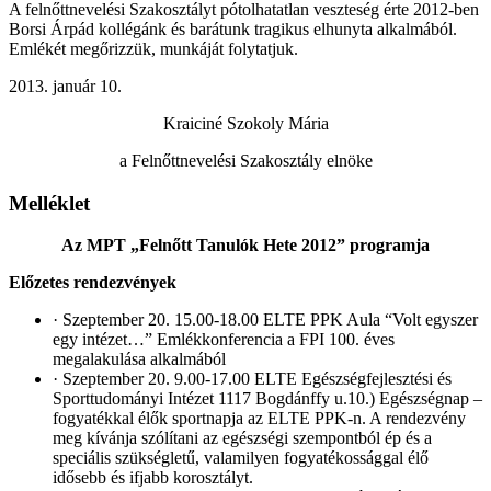
A felnőttnevelési Szakosztályt pótolhatatlan veszteség érte 2012-ben
Borsi Árpád kollégánk és barátunk tragikus elhunyta alkalmából.
Emlékét megőrizzük, munkáját folytatjuk.
2013. január 10.
Kraiciné Szokoly Mária
a Felnőttnevelési Szakosztály elnöke
Melléklet
Az MPT „Felnőtt Tanulók Hete 2012” programja
Előzetes rendezvények
· Szeptember 20. 15.00-18.00 ELTE PPK Aula “Volt egyszer
egy intézet…” Emlékkonferencia a FPI 100. éves
megalakulása alkalmából
· Szeptember 20. 9.00-17.00 ELTE Egészségfejlesztési és
Sporttudományi Intézet 1117 Bogdánffy u.10.) Egészségnap –
fogyatékkal élők sportnapja az ELTE PPK-n. A rendezvény
meg kívánja szólítani az egészségi szempontból ép és a
speciális szükségletű, valamilyen fogyatékossággal élő
idősebb és ifjabb korosztályt.