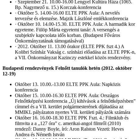
· Szeptember 21. 10.00-16.00 Lengyel Kultúra Háza (1065.
Bp. Nagymező u. 15.) Korczak-konferencia
· Október 5. 14.00-16.00 ELTE PPK Aula: A nevelés
tervezése és elemzése. Majzik Lászlóné emlékkonferencia
· Október 10. 14.00-15.30. ELTE PPK Aula: A harmadik kor
egyeteme. Fülöp Márta egyetemi tanár: A versengés a
szubjektív kapcsolata idős korban. (Budapest Főváros
Önkormányzatának támogatásával)
· 2012. Október 11. 13.00 órakor (ELTE PPK fszt 4.) A
Kolibri Színház Vakság c. színházi előadása az ELTE PPK-n,
a VII. Önkormányzat Kazinczy estekkel közös rendezvény.
Budapesti rendezvények Felnőtt tanulók hetén (2012. október
12-19)
Október 13. 10.00.-13.00 ELTE PPK Aula: Napközis
konferencia
Október 15. 10.00-16.30 ELTE PPK Aula: Országos
Felnőttképzési konferencia „Új kihívások a felnőttképzésben”
címmel és a VII. kerület polgármesterének díjátadása az
MMIKL pályázaton nyertes VII. kerületi pályázók számára
Október 16. 16.00-18.30 ELTE PPK Fszt. 4.: Filmklub és
filmvita a a „127 óra” c. amerikai-angol filmről (2010)
rendező: Danny Boyle, író: Aron Ralston Vezeti: Heves
Andrea és Németh István