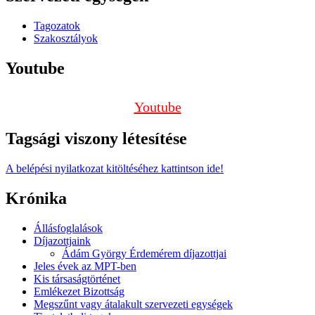
Tagozatok
Szakosztályok
Youtube
Youtube
Tagsági viszony létesítése
A belépési nyilatkozat kitöltéséhez kattintson ide!
Krónika
Állásfoglalások
Díjazottjaink
Ádám György Érdemérem díjazottjai
Jeles évek az MPT-ben
Kis társaságtörténet
Emlékezet Bizottság
Megszűnt vagy átalakult szervezeti egységek