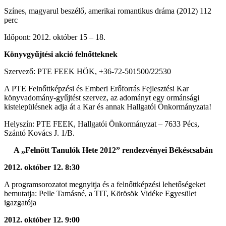
Színes, magyarul beszélő, amerikai romantikus dráma (2012) 112
perc
Időpont: 2012. október 15 – 18.
Könyvgyűjtési akció felnőtteknek
Szervező: PTE FEEK HÖK, +36-72-501500/22530
A PTE Felnőttképzési és Emberi Erőforrás Fejlesztési Kar
könyvadomány-gyűjtést szervez, az adományt egy ormánsági
kistelepülésnek adja át a Kar és annak Hallgatói Önkormányzata!
Helyszín: PTE FEEK, Hallgatói Önkormányzat – 7633 Pécs,
Szántó Kovács J. 1/B.
A „Felnőtt Tanulók Hete 2012” rendezvényei Békéscsabán
2012. október 12.
8:30
A programsorozatot megnyitja és a felnőttképzési lehetőségeket
bemutatja: Pelle Tamásné, a TIT, Körösök Vidéke Egyesület
igazgatója
2012. október 12. 9:00