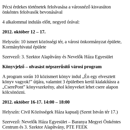
Pécsi érdekes történetek felolvasása a városnéző kisvasúton
önkéntes felolvasók bevonásával
4 alkalommal indulás előtt, negyed órával:
2012. október 12 – 17.
Helyszín: 10 ismert közösségi tér, a városi önkormányzat épülete,
Kormányhivatal épülete
Szervező: 3. Szektor Alapítvány és Nevelők Háza Egyesület
Könyvjelző – olvasást népszerűsítő városi program
A program során 10 közismert könyv indul „Én egy elvesztett
könyv vagyok!” útjára, valamint 3 épületben kerül kialakításra a
„CserePont” könyvszekrény, ahol könyveket lehet csere alapon
kölcsönözni.
2012. október 16-17. 14:00 – 18:00
Helyszín: Civil Közösségek Háza kapualj (Szent István tér 17.)
Szervező: Nevelők Háza Egyesület – Baranya Megyei Önkéntes
Centrum és 3. Szektor Alapítvány, PTE FEEK