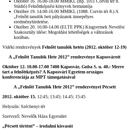
Október 16. 16.00-18.00 MMIKL (Bp. 1011 Corvin tér 8.
Stúdió) Felnőttképzési könyvek bemutatója
Október 19. 14.00-16.00 MMIKL (1088. Corvin tér 8.) A
„Felnőtt tanulók heti pályázatok ünnepélyes
eredményhirdetése.
Október 20. 10.00-14.00 (ELTE PPK) Kisgyermek Nevelési
Szakosztály ülése: Megoldási lehetőségek a változások
korában.
Vidéki rendezvények
Felnőtt tanulók hetén (2012. október 12-19)
A „Felnőtt Tanulók Hete 2012” rendezvénye Kaposvárott
Október 12. 10.00-17.00 7400 Kaposvár, Guba S. u. 40.: Merre
tart a felnőttképzés? A Kaposvári Egyetem országos
konferenciája az MPT támogatásával
A „Felnőtt Tanulók Hete 2012” rendezvényei Pécsett
2012. október 15.
12:45; 13:45; 14.45; 15:45
Helyszín: Széchenyi tér
Szervező: Nevelők Háza Egyesület
„Pécsett történt” – irodalmi kisvasút