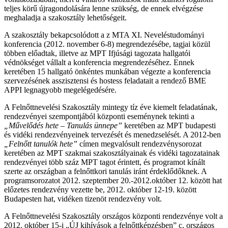
teljes körű újragondolására lenne szükség, de ennek elvégzése
meghaladja a szakosztály lehetőségeit.
A szakosztály bekapcsolódott a z MTA XI. Neveléstudományi
konferencia (2012. november 6-8) megrendezésébe, tagjai közül
többen előadtak, illetve az MPT Ifjúsági tagozata hallgatói
védnökséget vállalt a konferencia megrendezéséhez. Ennek
keretében 15 hallgató önkéntes munkában végezte a konferencia
szervezésének asszisztensi és hostess feladatait a rendező BME
APPI legnagyobb megelégedésére.
A Felnőttnevelési Szakosztály mintegy tíz éve kiemelt feladatának,
rendezvényei szempontjából központi eseménynek tekinti a
„Művelődés hete – Tanulás ünnepe”
keretében az MPT budapesti
és vidéki rendezvényeinek tervezését és menedzselését. A 2012-ben
„Felnőtt tanulók hete”
címen megvalósult rendezvénysorozat
keretében az MPT szakmai szakosztályainak és vidéki tagozatainak
rendezvényei több száz MPT tagot érintett, és programot kínált
szerte az országban a felnőttkori tanulás iránt érdeklődőknek. A
programsorozatot 2012. szeptember 20.-2012.október 12. között hat
előzetes rendezvény vezette be, 2012. október 12-19. között
Budapesten hat, vidéken tizenöt rendezvény volt.
A Felnőttnevelési Szakosztály országos központi rendezvénye volt a
2012. október 15-i „ÚJ kihívások a felnőttképzésben” c. országos