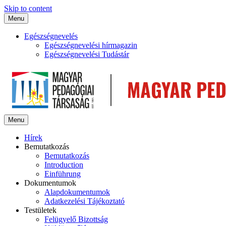
Skip to content
Menu
Egészségnevelés
Egészségnevelési hírmagazin
Egészségnevelési Tudástár
Menu
Hírek
Bemutatkozás
Bemutatkozás
Introduction
Einführung
Dokumentumok
Alapdokumentumok
Adatkezelési Tájékoztató
Testületek
Felügyelő Bizottság