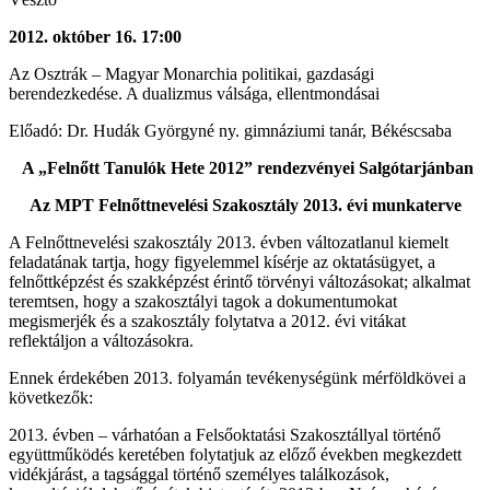
2012. október 16. 17:00
Az Osztrák – Magyar Monarchia politikai, gazdasági
berendezkedése. A dualizmus válsága, ellentmondásai
Előadó: Dr. Hudák Györgyné ny. gimnáziumi tanár, Békéscsaba
A „Felnőtt Tanulók Hete 2012” rendezvényei Salgótarjánban
Az MPT Felnőttnevelési Szakosztály 2013. évi munkaterve
A Felnőttnevelési szakosztály 2013. évben változatlanul kiemelt
feladatának tartja, hogy figyelemmel kísérje az oktatásügyet, a
felnőttképzést és szakképzést érintő törvényi változásokat; alkalmat
teremtsen, hogy a szakosztályi tagok a dokumentumokat
megismerjék és a szakosztály folytatva a 2012. évi vitákat
reflektáljon a változásokra.
Ennek érdekében 2013. folyamán tevékenységünk mérföldkövei a
következők:
2013. évben – várhatóan a Felsőoktatási Szakosztállyal történő
együttműködés keretében folytatjuk az előző években megkezdett
vidékjárást, a tagsággal történő személyes találkozások,