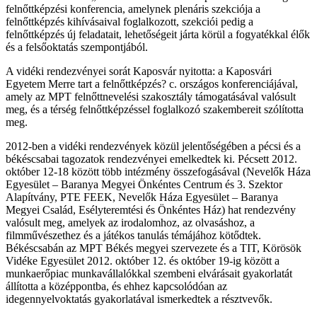
felnőttképzési konferencia, amelynek plenáris szekciója a
felnőttképzés kihívásaival foglalkozott, szekciói pedig a
felnőttképzés új feladatait, lehetőségeit járta körül a fogyatékkal élők
és a felsőoktatás szempontjából.
A vidéki rendezvényei sorát Kaposvár nyitotta: a Kaposvári
Egyetem Merre tart a felnőttképzés? c. országos konferenciájával,
amely az MPT felnőttnevelési szakosztály támogatásával valósult
meg, és a térség felnőttképzéssel foglalkozó szakembereit szólította
meg.
2012-ben a vidéki rendezvények közül jelentőségében a pécsi és a
békéscsabai tagozatok rendezvényei emelkedtek ki. Pécsett 2012.
október 12-18 között több intézmény összefogásával (Nevelők Háza
Egyesület – Baranya Megyei Önkéntes Centrum és 3. Szektor
Alapítvány, PTE FEEK, Nevelők Háza Egyesület – Baranya
Megyei Család, Esélyteremtési és Önkéntes Ház) hat rendezvény
valósult meg, amelyek az irodalomhoz, az olvasáshoz, a
filmművészethez és a játékos tanulás témájához kötődtek.
Békéscsabán az MPT Békés megyei szervezete és a TIT, Körösök
Vidéke Egyesület 2012. október 12. és október 19-ig között a
munkaerőpiac munkavállalókkal szembeni elvárásait gyakorlatát
állította a középpontba, és ehhez kapcsolódóan az
idegennyelvoktatás gyakorlatával ismerkedtek a résztvevők.