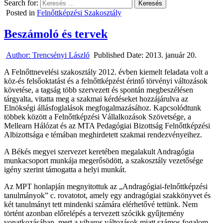
Search for:
Posted in
Felnőttképzési Szakosztály
Beszámoló és tervek
Author:
Trencsényi László
Published Date:
2013. január 20.
A Felnőttnevelési szakosztály 2012. évben kiemelt feladata volt a
köz-és felsőoktatást és a felnőttképzést érintő törvényi változások
követése, a tagság több szervezett és spontán megbeszélésen
tárgyalta, vitatta meg a szakmai kérdéseket hozzájárulva az
Elnökségi állásfoglalások megfogalmazásához. Kapcsolódtunk
többek között a Felnőttképzési Vállalkozások Szövetsége, a
Mellearn Hálózat és az MTA Pedagógiai Bizottság Felnőttképzési
Albizottsága e témában meghirdetett szakmai rendezvényeihez.
A Békés megyei szervezet keretében megalakult Andragógia
munkacsoport munkája megerősödött, a szakosztály vezetősége
igény szerint támogatta a helyi munkát.
Az MPT honlapján megnyitottuk az „Andragógiai-felnőttképzési
tanulmányok” c. rovatotot, amely egy andragógiai szakkönyvet és
két tanulmányt tett mindenki számára elérhetővé tettünk. Nem
történt azonban előrelépés a tervezett szócikk gyűjtemény
vonatkozásában, mert a viharos változások miatt számos fogalom