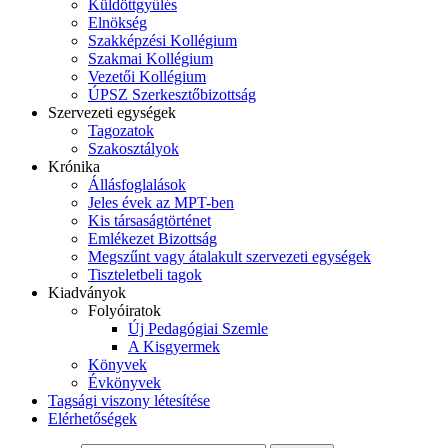
Küldöttgyűlés
Elnökség
Szakképzési Kollégium
Szakmai Kollégium
Vezetői Kollégium
ÚPSZ Szerkesztőbizottság
Szervezeti egységek
Tagozatok
Szakosztályok
Krónika
Állásfoglalások
Jeles évek az MPT-ben
Kis társaságtörténet
Emlékezet Bizottság
Megszűnt vagy átalakult szervezeti egységek
Tiszteletbeli tagok
Kiadványok
Folyóiratok
Új Pedagógiai Szemle
A Kisgyermek
Könyvek
Évkönyvek
Tagsági viszony létesítése
Elérhetőségek