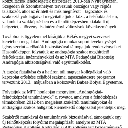
konzultációk lehetőségétek biztostását. 2013-ban Nyíregyházán,
Szegeden és Szombathelyen tervezünk országos vagy régiós
találkozót, ahol az érintett és más meghívott – tagozatok és
szakosztályok tagjaival megvitathatjuk a köz-, a felsőoktatásban,
valamint a szakképzésben és a felnőttképzésben kialakult új
helyzetet, a törvényi és intézményi változások következményeit.
Továbbra is figyelemmel kísárjük a Békés megyei szervezet
keretében megalakult Andragógia munkacsoport tevékenységét –
igény szerint – előadók biztosításával támogatjuk rendezvényeiket.
Hasonlóképpen folytatjuk az andragógia szakot meghirdető
felsőoktatási intézményekkel és az MTA Pedagógiai Bizottság
Andragógia albizottságával való együttműködést.
A tagság fiatalítása és a határon túli magyar kollégákkal való
kapcsolat erősítése céljából szakmai tapasztalatcsere programot
tervezünk 2013.. májusában a kolozsvári Babes-Bolyai Egyetemre.
Folytatjuk az MPT honlapján megnyitott „Andragógiai-
felnőttképzési tanulmányok” c. rovatot, amelyen a felnőttképzés
témakörében 2012-ben megjelent szakértői tanulmányokat és
andragógia szakos hallgatók kiemelkedő dolgozatait jelentetjük meg.
Szakértői munkával és tanulmányok biztosításával támogatjuk egy
új felnőttképzési folyóirat megalapítását, amelyre az MTA
Pedagógiai Bizottság Andragógiai Albizottsága tett kezdeményező