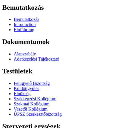
Bemutatkozás
Bemutatkozás
Introduction
Einführung
Dokumentumok
Alapszabály
Adatkezelési Tájékoztató
Testületek
Felügyelő Bizottság
Küldöttgyűlés
Elnökség
Szakképzési Kollégium
Szakmai Kollégium
Vezetői Kollégium
ÚPSZ Szerkesztőbizottság
Szervezeti egységek