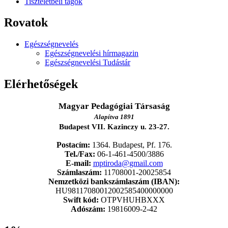
Tiszteletbeli tagok
Rovatok
Egészségnevelés
Egészségnevelési hírmagazin
Egészségnevelési Tudástár
Elérhetőségek
Magyar Pedagógiai Társaság
Alapítva 1891
Budapest VII. Kazinczy u. 23-27.
Postacím:
1364. Budapest, Pf. 176.
Tel./Fax:
06-1-461-4500/3886
E-mail:
mptiroda@gmail.com
Számlaszám:
11708001-20025854
Nemzetközi bankszámlaszám (IBAN):
HU98117080012002585400000000
Swift kód:
OTPVHUHBXXX
Adószám:
19816009-2-42