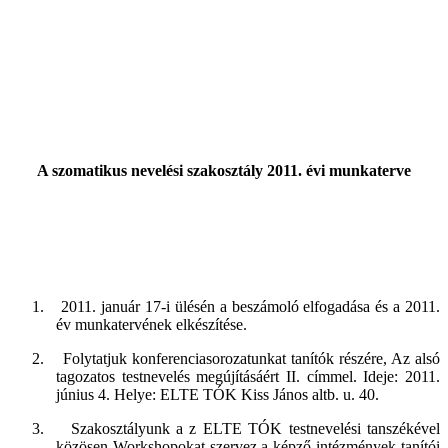
A szomatikus nevelési szakosztály 2011. évi munkaterve
1.
2011. január 17-i ülésén a beszámoló elfogadása és a 2011.
év munkatervének elkészítése.
2.
Folytatjuk konferenciasorozatunkat tanítók részére, Az alsó
tagozatos testnevelés megújításáért II. címmel. Ideje: 2011.
június 4. Helye: ELTE TÓK Kiss János altb. u. 40.
3.
Szakosztályunk a z ELTE TÓK testnevelési tanszékével
közösen Workshopokat szervez a képző intézmények tanítói