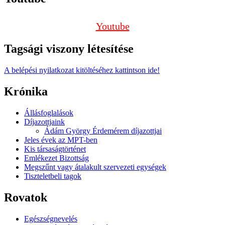
Youtube
Tagsági viszony létesítése
A belépési nyilatkozat kitöltéséhez kattintson ide!
Krónika
Állásfoglalások
Díjazottjaink
Ádám György Érdemérem díjazottjai
Jeles évek az MPT-ben
Kis társaságtörténet
Emlékezet Bizottság
Megszűnt vagy átalakult szervezeti egységek
Tiszteletbeli tagok
Rovatok
Egészségnevelés