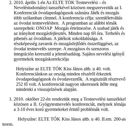
2010. április 1-én Az ELTE TÓK Testnevelési – és
Neveléstudományi tanszékével közösen megszerveztük az I.
Konferenciát óvodapedagógusok számára Játék és mozgás
több szólamban címmel. A konferencia célja: szemléletváltás
az óvodai testnevelésben.
A programban az alábbi témák
szerepeltek:
ONOAP
Mozgás értelmezése. A szabad játék és
az irányított mozgásfejlesztés. Minden nap fél óra. Terhelés és
pihenés az óvodában. A játékok sokoldalúsága. A
részképesség zavarok és mozgásfejlődés összefüggései, az
óvodai testnevelés szerepe. A mozgásos és szenzoros
integráción keresztül a jelentésadásig. Sajátos nevelési igényű
gyermekek mozgáskorrekciója
Helyszíne az ELTE TÓK Kiss János altb. u 40. volt.
Konferenciánkon az ország minden részéről érkeztek
óvodapedagógusok és óvodavezetők.
A regisztrált résztvevő
252 fő volt. A konferenciát nagyon sikeresnek ítélte meg
mindenki a visszajelzések alapján.
2010. október 22-én rendeztük meg a Testnevelési tanszékkel
közösen a II. Gyógytestnevelés konferenciát, melynek témája
a 3-10 éves korú gyermekeket érintő problémák volt.
Helyszíne: ELTE TÓK Kiss János altb. u 40. II.em. 200-as
terem.