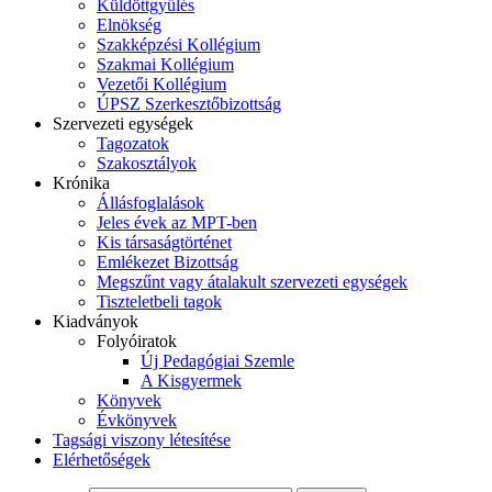
Küldöttgyűlés
Elnökség
Szakképzési Kollégium
Szakmai Kollégium
Vezetői Kollégium
ÚPSZ Szerkesztőbizottság
Szervezeti egységek
Tagozatok
Szakosztályok
Krónika
Állásfoglalások
Jeles évek az MPT-ben
Kis társaságtörténet
Emlékezet Bizottság
Megszűnt vagy átalakult szervezeti egységek
Tiszteletbeli tagok
Kiadványok
Folyóiratok
Új Pedagógiai Szemle
A Kisgyermek
Könyvek
Évkönyvek
Tagsági viszony létesítése
Elérhetőségek