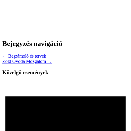
Bejegyzés navigáció
← Beszámoló és tervek
Zöld Óvoda Mozgalom →
Közelgő események