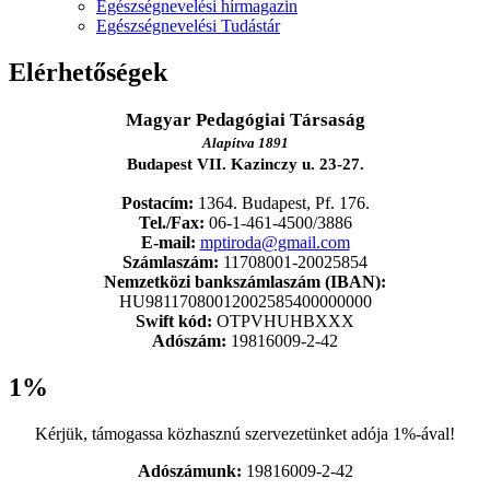
Egészségnevelési hírmagazin
Egészségnevelési Tudástár
Elérhetőségek
Magyar Pedagógiai Társaság
Alapítva 1891
Budapest VII. Kazinczy u. 23-27.
Postacím:
1364. Budapest, Pf. 176.
Tel./Fax:
06-1-461-4500/3886
E-mail:
mptiroda@gmail.com
Számlaszám:
11708001-20025854
Nemzetközi bankszámlaszám (IBAN):
HU98117080012002585400000000
Swift kód:
OTPVHUHBXXX
Adószám:
19816009-2-42
1%
Kérjük, támogassa közhasznú szervezetünket adója 1%-ával!
Adószámunk:
19816009-2-42