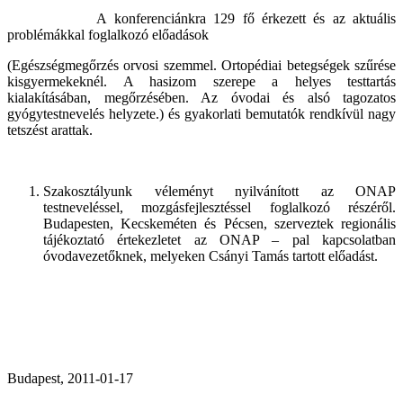
A konferenciánkra 129 fő érkezett és az aktuális
problémákkal foglalkozó előadások
(Egészségmegőrzés orvosi szemmel. Ortopédiai betegségek szűrése
kisgyermekeknél. A hasizom szerepe a helyes testtartás
kialakításában, megőrzésében. Az óvodai és alsó tagozatos
gyógytestnevelés helyzete.) és gyakorlati bemutatók rendkívül nagy
tetszést arattak.
Szakosztályunk véleményt nyilvánított az ONAP
testneveléssel, mozgásfejlesztéssel foglalkozó részéről.
Budapesten, Kecskeméten és Pécsen, szerveztek regionális
tájékoztató értekezletet az ONAP – pal kapcsolatban
óvodavezetőknek, melyeken Csányi Tamás tartott előadást.
Budapest, 2011-01-17