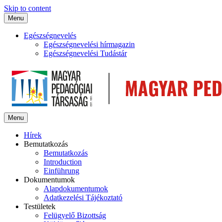
Skip to content
Menu
Egészségnevelés
Egészségnevelési hírmagazin
Egészségnevelési Tudástár
Menu
Hírek
Bemutatkozás
Bemutatkozás
Introduction
Einführung
Dokumentumok
Alapdokumentumok
Adatkezelési Tájékoztató
Testületek
Felügyelő Bizottság