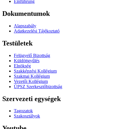
Einführung
Dokumentumok
Alapszabály
Adatkezelési Tájékoztató
Testületek
Felügyelő Bizottság
Küldöttgyűlés
Elnökség
Szakképzési Kollégium
Szakmai Kollégium
Vezetői Kollégium
ÚPSZ Szerkesztőbizottság
Szervezeti egységek
Tagozatok
Szakosztályok
Youtube