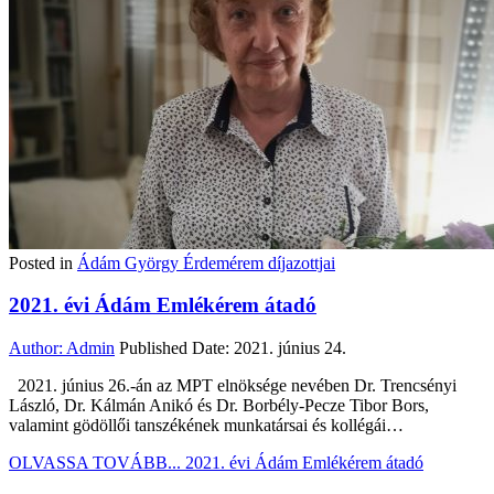
Posted in
Ádám György Érdemérem díjazottjai
2021. évi Ádám Emlékérem átadó
Author:
Admin
Published Date:
2021. június 24.
2021. június 26.-án az MPT elnöksége nevében Dr. Trencsényi
László, Dr. Kálmán Anikó és Dr. Borbély-Pecze Tibor Bors,
valamint gödöllői tanszékének munkatársai és kollégái…
OLVASSA TOVÁBB...
2021. évi Ádám Emlékérem átadó