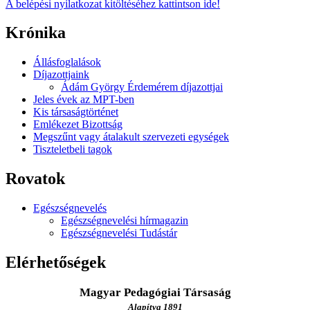
A belépési nyilatkozat kitöltéséhez kattintson ide!
Krónika
Állásfoglalások
Díjazottjaink
Ádám György Érdemérem díjazottjai
Jeles évek az MPT-ben
Kis társaságtörténet
Emlékezet Bizottság
Megszűnt vagy átalakult szervezeti egységek
Tiszteletbeli tagok
Rovatok
Egészségnevelés
Egészségnevelési hírmagazin
Egészségnevelési Tudástár
Elérhetőségek
Magyar Pedagógiai Társaság
Alapítva 1891