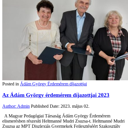
Posted in
Ádám György Érdemérem díjazottjai
Az Ádám György érdemérem díjazottjai 2023
Author:
Admin
Published Date:
2023. május 02.
A Magyar Pedagógiai Társaság Ádám György Érdemérem
elismerésben részesíti Heltmanné Mudri Zsuzsa-t. Heltmanné Mudri
Zsuzsa az MPT Diszlexiás Gyermekek Fejlesztéséért Szakosztály