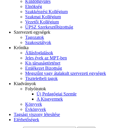
Küldöttgyűlés
Elnökség
Szakképzési Kollégium
Szakmai Kollégium
Vezetői Kollégium
ÚPSZ Szerkesztőbizottság
Szervezeti egységek
Tagozatok
Szakosztályok
Krónika
Állásfoglalások
Jeles évek az MPT-ben
Kis társaságtörténet
Emlékezet Bizottság
Megszűnt vagy átalakult szervezeti egységek
Tiszteletbeli tagok
Kiadványok
Folyóiratok
Új Pedagógiai Szemle
A Kisgyermek
Könyvek
Évkönyvek
Tagsági viszony létesítése
Elérhetőségek