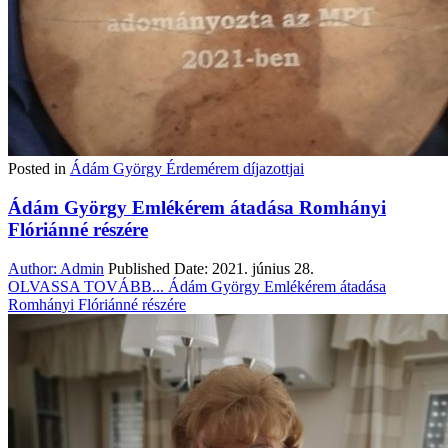
Posted in
Ádám György Érdemérem díjazottjai
Ádám György Emlékérem átadása Romhányi
Flóriánné részére
Author:
Admin
Published Date:
2021. június 28.
OLVASSA TOVÁBB...
Ádám György Emlékérem átadása
Romhányi Flóriánné részére