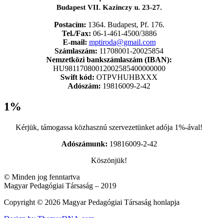
Budapest VII. Kazinczy u. 23-27.
Postacím:
1364. Budapest, Pf. 176.
Tel./Fax:
06-1-461-4500/3886
E-mail:
mptiroda@gmail.com
Számlaszám:
11708001-20025854
Nemzetközi bankszámlaszám (IBAN):
HU98117080012002585400000000
Swift kód:
OTPVHUHBXXX
Adószám:
19816009-2-42
1%
Kérjük, támogassa közhasznú szervezetünket adója 1%-ával!
Adószámunk:
19816009-2-42
Köszönjük!
© Minden jog fenntartva
Magyar Pedagógiai Társaság – 2019
Copyright © 2026 Magyar Pedagógiai Társaság honlapja