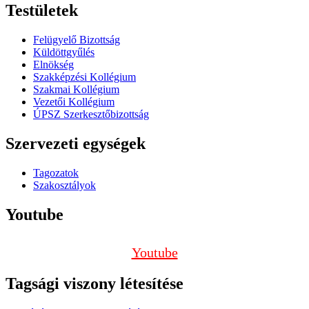
Testületek
Felügyelő Bizottság
Küldöttgyűlés
Elnökség
Szakképzési Kollégium
Szakmai Kollégium
Vezetői Kollégium
ÚPSZ Szerkesztőbizottság
Szervezeti egységek
Tagozatok
Szakosztályok
Youtube
Youtube
Tagsági viszony létesítése