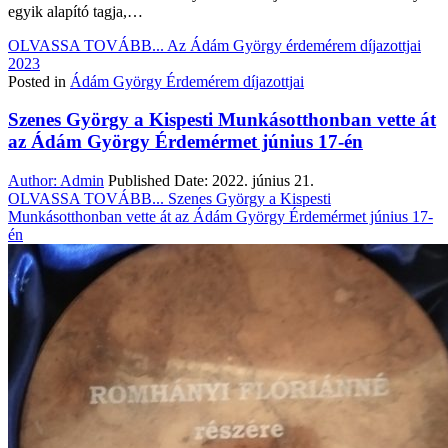
egyik alapító tagja,…
OLVASSA TOVÁBB...
Az Ádám György érdemérem díjazottjai
2023
Posted in
Ádám György Érdemérem díjazottjai
Szenes György a Kispesti Munkásotthonban vette át
az Ádám György Érdemérmet június 17-én
Author:
Admin
Published Date:
2022. június 21.
OLVASSA TOVÁBB...
Szenes György a Kispesti
Munkásotthonban vette át az Ádám György Érdemérmet június 17-
én