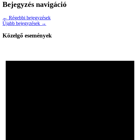
Bejegyzés navigáció
← Régebbi bejegyzések
Újabb bejegyzések →
Közelgő események