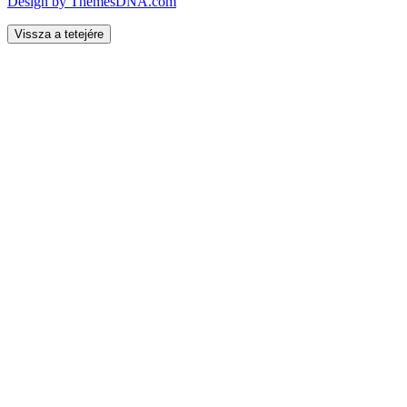
Design by ThemesDNA.com
Vissza a tetejére