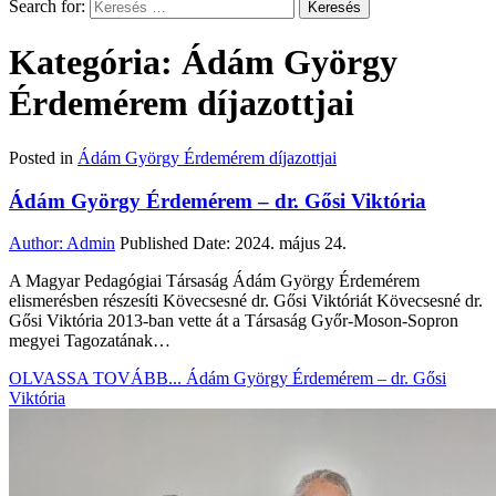
Search for:
Kategória: Ádám György
Érdemérem díjazottjai
Posted in
Ádám György Érdemérem díjazottjai
Ádám György Érdemérem – dr. Gősi Viktória
Author:
Admin
Published Date:
2024. május 24.
A Magyar Pedagógiai Társaság Ádám György Érdemérem
elismerésben részesíti Kövecsesné dr. Gősi Viktóriát Kövecsesné dr.
Gősi Viktória 2013-ban vette át a Társaság Győr-Moson-Sopron
megyei Tagozatának…
OLVASSA TOVÁBB...
Ádám György Érdemérem – dr. Gősi
Viktória