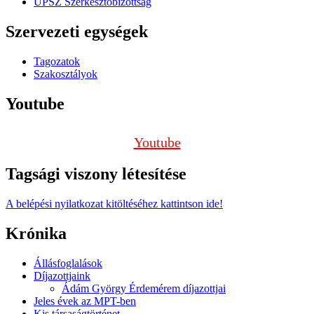
ÚPSZ Szerkesztőbizottság
Szervezeti egységek
Tagozatok
Szakosztályok
Youtube
Youtube
Tagsági viszony létesítése
A belépési nyilatkozat kitöltéséhez kattintson ide!
Krónika
Állásfoglalások
Díjazottjaink
Ádám György Érdemérem díjazottjai
Jeles évek az MPT-ben
Kis társaságtörténet