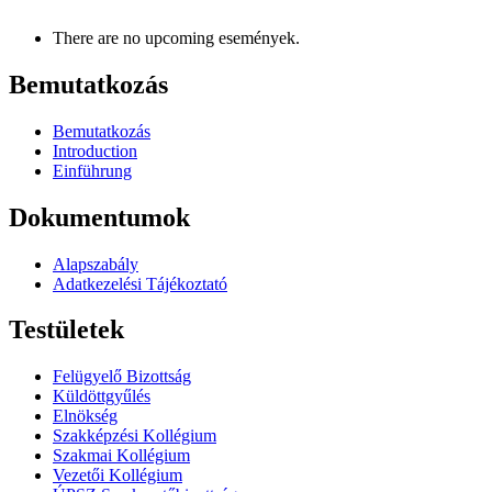
There are no upcoming események.
Bemutatkozás
Bemutatkozás
Introduction
Einführung
Dokumentumok
Alapszabály
Adatkezelési Tájékoztató
Testületek
Felügyelő Bizottság
Küldöttgyűlés
Elnökség
Szakképzési Kollégium
Szakmai Kollégium
Vezetői Kollégium