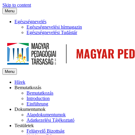
Skip to content
Menu
Egészségnevelés
Egészségnevelési hírmagazin
Egészségnevelési Tudástár
Menu
Hírek
Bemutatkozás
Bemutatkozás
Introduction
Einführung
Dokumentumok
Alapdokumentumok
Adatkezelési Tájékoztató
Testületek
Felügyelő Bizottság