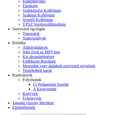
Küldöttgyűlés
Elnökség
Szakképzési Kollégium
Szakmai Kollégium
Vezetői Kollégium
ÚPSZ Szerkesztőbizottság
Szervezeti egységek
Tagozatok
Szakosztályok
Krónika
Állásfoglalások
Jeles évek az MPT-ben
Kis társaságtörténet
Emlékezet Bizottság
Megszűnt vagy átalakult szervezeti egységek
Tiszteletbeli tagok
Kiadványok
Folyóiratok
Új Pedagógiai Szemle
A Kisgyermek
Könyvek
Évkönyvek
Tagsági viszony létesítése
Elérhetőségek