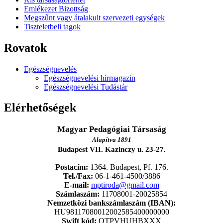
Emlékezet Bizottság
Megszűnt vagy átalakult szervezeti egységek
Tiszteletbeli tagok
Rovatok
Egészségnevelés
Egészségnevelési hírmagazin
Egészségnevelési Tudástár
Elérhetőségek
Magyar Pedagógiai Társaság
Alapítva 1891
Budapest VII. Kazinczy u. 23-27.
Postacím:
1364. Budapest, Pf. 176.
Tel./Fax:
06-1-461-4500/3886
E-mail:
mptiroda@gmail.com
Számlaszám:
11708001-20025854
Nemzetközi bankszámlaszám (IBAN):
HU98117080012002585400000000
Swift kód:
OTPVHUHBXXX