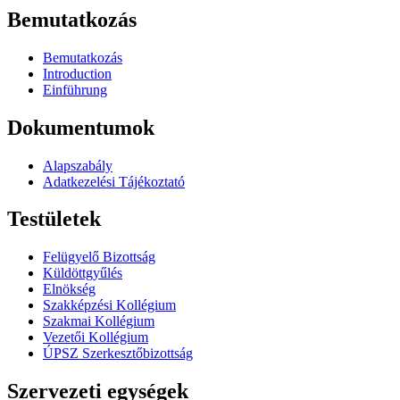
Bemutatkozás
Bemutatkozás
Introduction
Einführung
Dokumentumok
Alapszabály
Adatkezelési Tájékoztató
Testületek
Felügyelő Bizottság
Küldöttgyűlés
Elnökség
Szakképzési Kollégium
Szakmai Kollégium
Vezetői Kollégium
ÚPSZ Szerkesztőbizottság
Szervezeti egységek