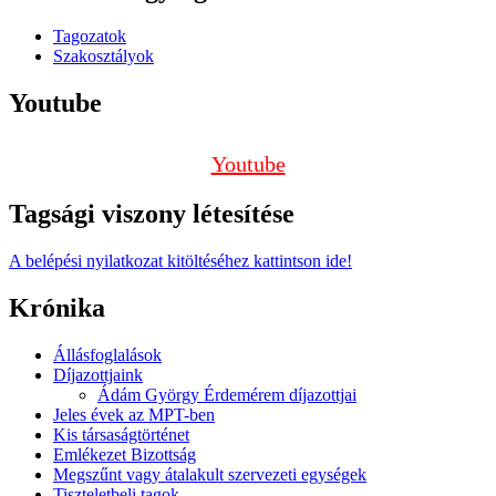
Tagozatok
Szakosztályok
Youtube
Youtube
Tagsági viszony létesítése
A belépési nyilatkozat kitöltéséhez kattintson ide!
Krónika
Állásfoglalások
Díjazottjaink
Ádám György Érdemérem díjazottjai
Jeles évek az MPT-ben
Kis társaságtörténet
Emlékezet Bizottság
Megszűnt vagy átalakult szervezeti egységek
Tiszteletbeli tagok