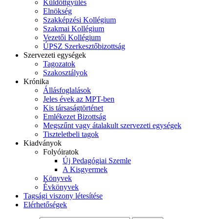
Küldöttgyűlés
Elnökség
Szakképzési Kollégium
Szakmai Kollégium
Vezetői Kollégium
ÚPSZ Szerkesztőbizottság
Szervezeti egységek
Tagozatok
Szakosztályok
Krónika
Állásfoglalások
Jeles évek az MPT-ben
Kis társaságtörténet
Emlékezet Bizottság
Megszűnt vagy átalakult szervezeti egységek
Tiszteletbeli tagok
Kiadványok
Folyóiratok
Új Pedagógiai Szemle
A Kisgyermek
Könyvek
Évkönyvek
Tagsági viszony létesítése
Elérhetőségek