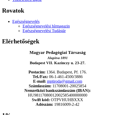
Rovatok
Egészségnevelés
Egészségnevelési hírmagazin
Egészségnevelési Tudástár
Elérhetőségek
Magyar Pedagógiai Társaság
Alapítva 1891
Budapest VII. Kazinczy u. 23-27.
Postacím:
1364. Budapest, Pf. 176.
Tel./Fax:
06-1-461-4500/3886
E-mail:
mptiroda@gmail.com
Számlaszám:
11708001-20025854
Nemzetközi bankszámlaszám (IBAN):
HU98117080012002585400000000
Swift kód:
OTPVHUHBXXX
Adószám:
19816009-2-42