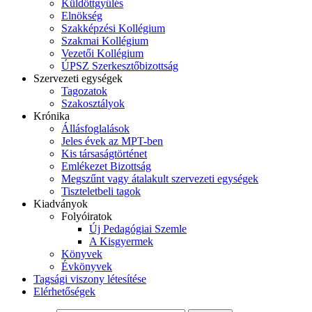
Küldöttgyűlés
Elnökség
Szakképzési Kollégium
Szakmai Kollégium
Vezetői Kollégium
ÚPSZ Szerkesztőbizottság
Szervezeti egységek
Tagozatok
Szakosztályok
Krónika
Állásfoglalások
Jeles évek az MPT-ben
Kis társaságtörténet
Emlékezet Bizottság
Megszűnt vagy átalakult szervezeti egységek
Tiszteletbeli tagok
Kiadványok
Folyóiratok
Új Pedagógiai Szemle
A Kisgyermek
Könyvek
Évkönyvek
Tagsági viszony létesítése
Elérhetőségek