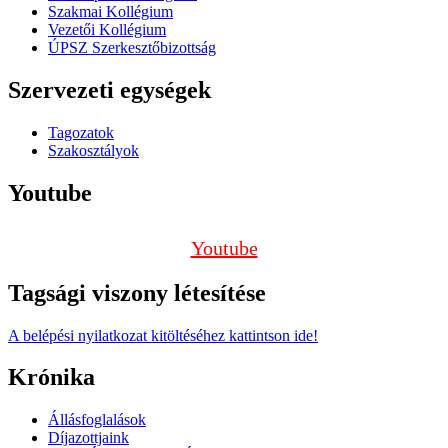
Szakmai Kollégium
Vezetői Kollégium
ÚPSZ Szerkesztőbizottság
Szervezeti egységek
Tagozatok
Szakosztályok
Youtube
Youtube
Tagsági viszony létesítése
A belépési nyilatkozat kitöltéséhez kattintson ide!
Krónika
Állásfoglalások
Díjazottjaink