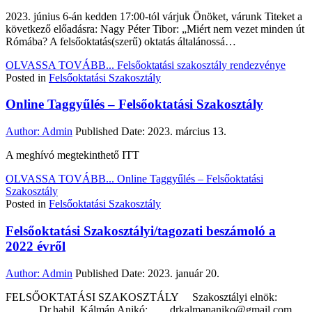
2023. június 6-án kedden 17:00-tól várjuk Önöket, várunk Titeket a
következő előadásra: Nagy Péter Tibor: „Miért nem vezet minden út
Rómába? A felsőoktatás(szerű) oktatás általánossá…
OLVASSA TOVÁBB...
Felsőoktatási szakosztály rendezvénye
Posted in
Felsőoktatási Szakosztály
Online Taggyűlés – Felsőoktatási Szakosztály
Author:
Admin
Published Date:
2023. március 13.
A meghívó megtekinthető ITT
OLVASSA TOVÁBB...
Online Taggyűlés – Felsőoktatási
Szakosztály
Posted in
Felsőoktatási Szakosztály
Felsőoktatási Szakosztályi/tagozati beszámoló a
2022 évről
Author:
Admin
Published Date:
2023. január 20.
FELSŐOKTATÁSI SZAKOSZTÁLY Szakosztályi elnök:
Dr.habil. Kálmán Anikó; drkalmananiko@gmail.com