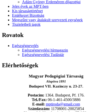
Ádám György Érdemérem díjazottjai
Jeles évek az MPT-ben
Kis társaságtörténet
Emlékezet Bizottság
Megszűnt vagy átalakult szervezeti egységek
Tiszteletbeli tagok
Rovatok
Egészségnevelés
Egészségnevelési hírmagazin
Egészségnevelési Tudástár
Elérhetőségek
Magyar Pedagógiai Társaság
Alapítva 1891
Budapest VII. Kazinczy u. 23-27.
Postacím:
1364. Budapest, Pf. 176.
Tel./Fax:
06-1-461-4500/3886
E-mail:
mptiroda@gmail.com
Számlaszám:
11708001-20025854