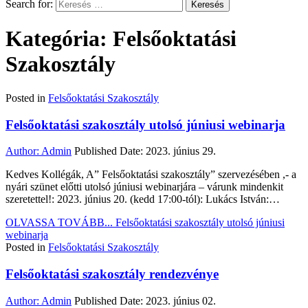
Search for:
Kategória: Felsőoktatási
Szakosztály
Posted in
Felsőoktatási Szakosztály
Felsőoktatási szakosztály utolsó júniusi webinarja
Author:
Admin
Published Date:
2023. június 29.
Kedves Kollégák, A” Felsőoktatási szakosztály” szervezésében ,- a
nyári szünet előtti utolsó júniusi webinarjára – várunk mindenkit
szeretettel!: 2023. június 20. (kedd 17:00-tól): Lukács István:…
OLVASSA TOVÁBB...
Felsőoktatási szakosztály utolsó júniusi
webinarja
Posted in
Felsőoktatási Szakosztály
Felsőoktatási szakosztály rendezvénye
Author:
Admin
Published Date:
2023. június 02.