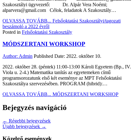
Szakosztályi ügyvezető: Dr. Alpár Vera Noémi;
alparvera@gmail.com Célok, feladatok A Szakosztály…
OLVASSA TOVÁBB...
Felsőoktatási Szakosztályi/tagozati
beszámoló a 2022 évről
Posted in
Felsőoktatási Szakosztály
MÓDSZERTANI WORKSHOP
Author:
Admin
Published Date:
2022. október 10.
2022. október 28. (péntek) 11:00-13:00 Károli Egyetem (Bp., IV.
Viola u. 2-4.) Matematika tanítás az egyetemeken című
programsorozatunk első két eseménye az MPT Felsőoktatási
Szakosztálya szervezésében. PROGRAM (hibrid):…
OLVASSA TOVÁBB...
MÓDSZERTANI WORKSHOP
Bejegyzés navigáció
← Régebbi bejegyzések
Újabb bejegyzések →
Közelgő események