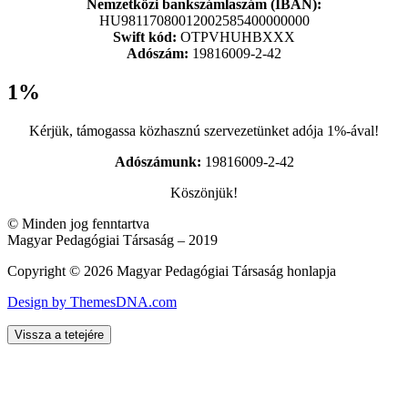
Nemzetközi bankszámlaszám (IBAN):
HU98117080012002585400000000
Swift kód:
OTPVHUHBXXX
Adószám:
19816009-2-42
1%
Kérjük, támogassa közhasznú szervezetünket adója 1%-ával!
Adószámunk:
19816009-2-42
Köszönjük!
© Minden jog fenntartva
Magyar Pedagógiai Társaság – 2019
Copyright © 2026 Magyar Pedagógiai Társaság honlapja
Design by ThemesDNA.com
Vissza a tetejére