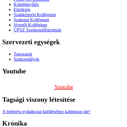
Küldöttgyűlés
Elnökség
Szakképzési Kollégium
Szakmai Kollégium
Vezetői Kollégium
ÚPSZ Szerkesztőbizottság
Szervezeti egységek
Tagozatok
Szakosztályok
Youtube
Youtube
Tagsági viszony létesítése
A belépési nyilatkozat kitöltéséhez kattintson ide!
Krónika