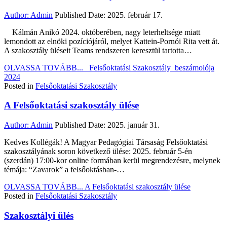
Author:
Admin
Published Date:
2025. február 17.
Kálmán Anikó 2024. októberében, nagy leterheltsége miatt
lemondott az elnöki pozíciójáról, melyet Kattein-Pornói Rita vett át.
A szakosztály üléseit Teams rendszeren keresztül tartotta…
OLVASSA TOVÁBB...
Felsőoktatási Szakosztály beszámolója
2024
Posted in
Felsőoktatási Szakosztály
A Felsőoktatási szakosztály ülése
Author:
Admin
Published Date:
2025. január 31.
Kedves Kollégák! A Magyar Pedagógiai Társaság Felsőoktatási
szakosztályának soron következő ülése: 2025. február 5-én
(szerdán) 17:00-kor online formában kerül megrendezésre, melynek
témája: “Zavarok” a felsőoktásban-…
OLVASSA TOVÁBB...
A Felsőoktatási szakosztály ülése
Posted in
Felsőoktatási Szakosztály
Szakosztályi ülés