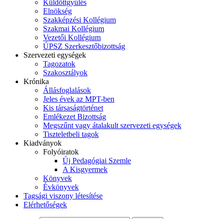
Küldöttgyűlés
Elnökség
Szakképzési Kollégium
Szakmai Kollégium
Vezetői Kollégium
ÚPSZ Szerkesztőbizottság
Szervezeti egységek
Tagozatok
Szakosztályok
Krónika
Állásfoglalások
Jeles évek az MPT-ben
Kis társaságtörténet
Emlékezet Bizottság
Megszűnt vagy átalakult szervezeti egységek
Tiszteletbeli tagok
Kiadványok
Folyóiratok
Új Pedagógiai Szemle
A Kisgyermek
Könyvek
Évkönyvek
Tagsági viszony létesítése
Elérhetőségek