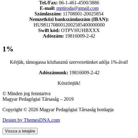
Tel./Fax:
06-1-461-4500/3886
E-mail:
mptiroda@gmail.com
Számlaszám:
11708001-20025854
Nemzetközi bankszámlaszám (IBAN):
HU98117080012002585400000000
Swift kód:
OTPVHUHBXXX
Adószám:
19816009-2-42
1%
Kérjük, támogassa közhasznú szervezetünket adója 1%-ával!
Adószámunk:
19816009-2-42
Köszönjük!
© Minden jog fenntartva
Magyar Pedagógiai Társaság – 2019
Copyright © 2026 Magyar Pedagógiai Társaság honlapja
Design by ThemesDNA.com
Vissza a tetejére