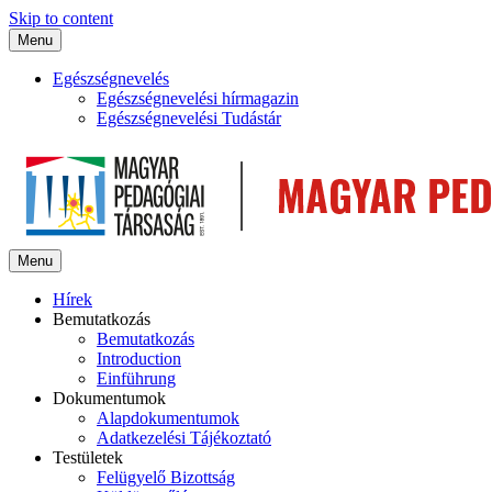
Skip to content
Menu
Egészségnevelés
Egészségnevelési hírmagazin
Egészségnevelési Tudástár
Menu
Hírek
Bemutatkozás
Bemutatkozás
Introduction
Einführung
Dokumentumok
Alapdokumentumok
Adatkezelési Tájékoztató
Testületek
Felügyelő Bizottság