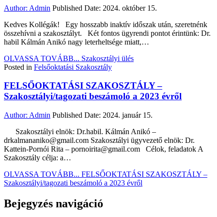
Author:
Admin
Published Date:
2024. október 15.
Kedves Kollégák! Egy hosszabb inaktív időszak után, szeretnénk
összehívni a szakosztályt. Két fontos ügyrendi pontot érintünk: Dr.
habil Kálmán Anikó nagy leterheltsége miatt,…
OLVASSA TOVÁBB...
Szakosztályi ülés
Posted in
Felsőoktatási Szakosztály
FELSŐOKTATÁSI SZAKOSZTÁLY –
Szakosztályi/tagozati beszámoló a 2023 évről
Author:
Admin
Published Date:
2024. január 15.
Szakosztályi elnök: Dr.habil. Kálmán Anikó –
drkalmananiko@gmail.com Szakosztályi ügyvezető elnök: Dr.
Kattein-Pornói Rita – pornoirita@gmail.com Célok, feladatok A
Szakosztály célja: a…
OLVASSA TOVÁBB...
FELSŐOKTATÁSI SZAKOSZTÁLY –
Szakosztályi/tagozati beszámoló a 2023 évről
Bejegyzés navigáció