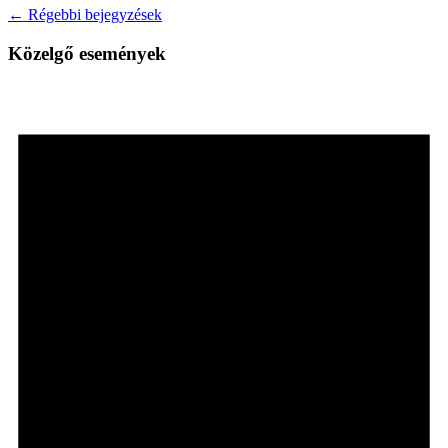
← Régebbi bejegyzések
Közelgő események