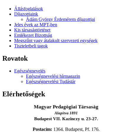
Állásfoglalások
Díjazottjaink
Ádám György Érdemérem díjazottjai
Jeles évek az MPT-ben
Kis társaságtörténet
Emlékezet Bizottság
Megszűnt vagy átalakult szervezeti egységek
Tiszteletbeli tagok
Rovatok
Egészségnevelés
Egészségnevelési hírmagazin
Egészségnevelési Tudástár
Elérhetőségek
Magyar Pedagógiai Társaság
Alapítva 1891
Budapest VII. Kazinczy u. 23-27.
Postacím:
1364. Budapest, Pf. 176.