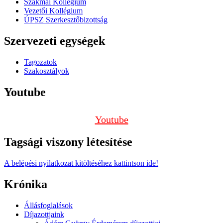
Szakmai Kollégium
Vezetői Kollégium
ÚPSZ Szerkesztőbizottság
Szervezeti egységek
Tagozatok
Szakosztályok
Youtube
Youtube
Tagsági viszony létesítése
A belépési nyilatkozat kitöltéséhez kattintson ide!
Krónika
Állásfoglalások
Díjazottjaink