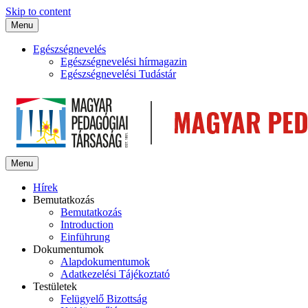
Skip to content
Menu
Egészségnevelés
Egészségnevelési hírmagazin
Egészségnevelési Tudástár
Menu
Hírek
Bemutatkozás
Bemutatkozás
Introduction
Einführung
Dokumentumok
Alapdokumentumok
Adatkezelési Tájékoztató
Testületek
Felügyelő Bizottság