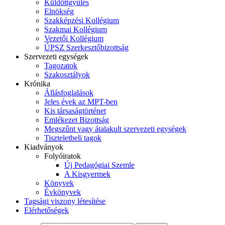
Küldöttgyűlés
Elnökség
Szakképzési Kollégium
Szakmai Kollégium
Vezetői Kollégium
ÚPSZ Szerkesztőbizottság
Szervezeti egységek
Tagozatok
Szakosztályok
Krónika
Állásfoglalások
Jeles évek az MPT-ben
Kis társaságtörténet
Emlékezet Bizottság
Megszűnt vagy átalakult szervezeti egységek
Tiszteletbeli tagok
Kiadványok
Folyóiratok
Új Pedagógiai Szemle
A Kisgyermek
Könyvek
Évkönyvek
Tagsági viszony létesítése
Elérhetőségek