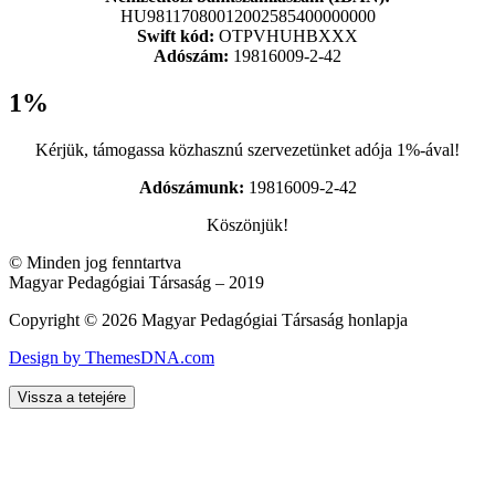
HU98117080012002585400000000
Swift kód:
OTPVHUHBXXX
Adószám:
19816009-2-42
1%
Kérjük, támogassa közhasznú szervezetünket adója 1%-ával!
Adószámunk:
19816009-2-42
Köszönjük!
© Minden jog fenntartva
Magyar Pedagógiai Társaság – 2019
Copyright © 2026 Magyar Pedagógiai Társaság honlapja
Design by ThemesDNA.com
Vissza a tetejére