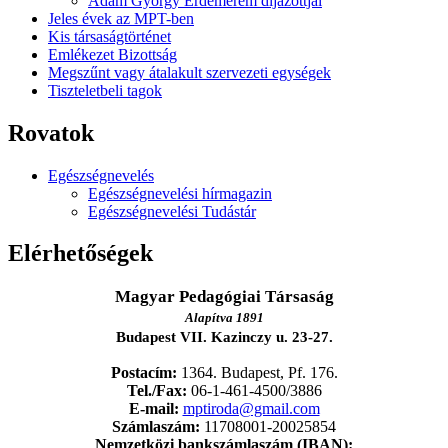
Ádám György Érdemérem díjazottjai
Jeles évek az MPT-ben
Kis társaságtörténet
Emlékezet Bizottság
Megszűnt vagy átalakult szervezeti egységek
Tiszteletbeli tagok
Rovatok
Egészségnevelés
Egészségnevelési hírmagazin
Egészségnevelési Tudástár
Elérhetőségek
Magyar Pedagógiai Társaság
Alapítva 1891
Budapest VII. Kazinczy u. 23-27.
Postacím:
1364. Budapest, Pf. 176.
Tel./Fax:
06-1-461-4500/3886
E-mail:
mptiroda@gmail.com
Számlaszám:
11708001-20025854
Nemzetközi bankszámlaszám (IBAN):