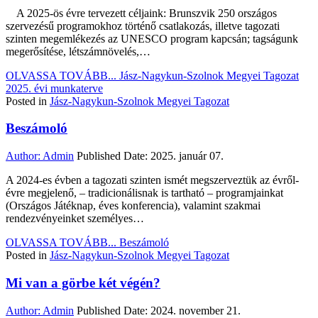
A 2025-ös évre tervezett céljaink: Brunszvik 250 országos
szervezésű programokhoz történő csatlakozás, illetve tagozati
szinten megemlékezés az UNESCO program kapcsán; tagságunk
megerősítése, létszámnövelés,…
OLVASSA TOVÁBB...
Jász-Nagykun-Szolnok Megyei Tagozat
2025. évi munkaterve
Posted in
Jász-Nagykun-Szolnok Megyei Tagozat
Beszámoló
Author:
Admin
Published Date:
2025. január 07.
A 2024-es évben a tagozati szinten ismét megszerveztük az évről-
évre megjelenő, – tradicionálisnak is tartható – programjainkat
(Országos Játéknap, éves konferencia), valamint szakmai
rendezvényeinket személyes…
OLVASSA TOVÁBB...
Beszámoló
Posted in
Jász-Nagykun-Szolnok Megyei Tagozat
Mi van a görbe két végén?
Author:
Admin
Published Date:
2024. november 21.