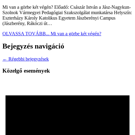
Mi van a görbe két végén? Előadó: Császár István a Jász-Nagykun-
Szolnok Vármegyei Pedagógiai Szakszolgálat munkatársa Helyszín:
Eszterházy Károly Katolikus Egyetem Jászberényi Campus
(Jászberény, Rákóczi út…
OLVASSA TOVÁBB...
Mi van a görbe két végén?
Bejegyzés navigáció
← Régebbi bejegyzések
Közelgő események