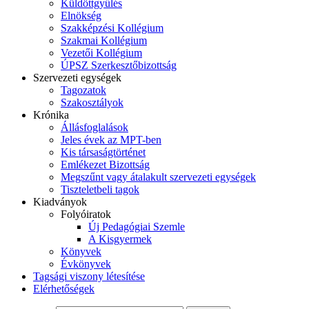
Küldöttgyűlés
Elnökség
Szakképzési Kollégium
Szakmai Kollégium
Vezetői Kollégium
ÚPSZ Szerkesztőbizottság
Szervezeti egységek
Tagozatok
Szakosztályok
Krónika
Állásfoglalások
Jeles évek az MPT-ben
Kis társaságtörténet
Emlékezet Bizottság
Megszűnt vagy átalakult szervezeti egységek
Tiszteletbeli tagok
Kiadványok
Folyóiratok
Új Pedagógiai Szemle
A Kisgyermek
Könyvek
Évkönyvek
Tagsági viszony létesítése
Elérhetőségek