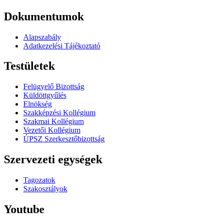
Dokumentumok
Alapszabály
Adatkezelési Tájékoztató
Testületek
Felügyelő Bizottság
Küldöttgyűlés
Elnökség
Szakképzési Kollégium
Szakmai Kollégium
Vezetői Kollégium
ÚPSZ Szerkesztőbizottság
Szervezeti egységek
Tagozatok
Szakosztályok
Youtube