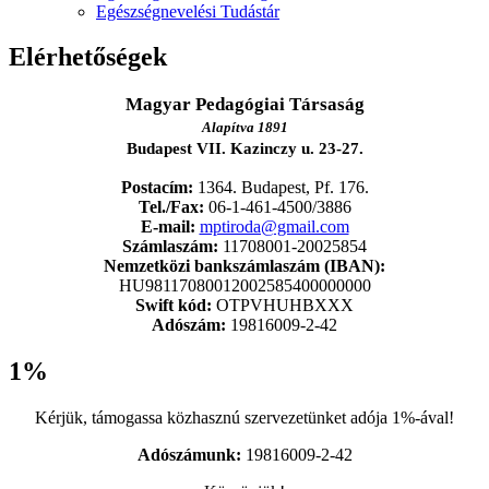
Egészségnevelési Tudástár
Elérhetőségek
Magyar Pedagógiai Társaság
Alapítva 1891
Budapest VII. Kazinczy u. 23-27.
Postacím:
1364. Budapest, Pf. 176.
Tel./Fax:
06-1-461-4500/3886
E-mail:
mptiroda@gmail.com
Számlaszám:
11708001-20025854
Nemzetközi bankszámlaszám (IBAN):
HU98117080012002585400000000
Swift kód:
OTPVHUHBXXX
Adószám:
19816009-2-42
1%
Kérjük, támogassa közhasznú szervezetünket adója 1%-ával!
Adószámunk:
19816009-2-42