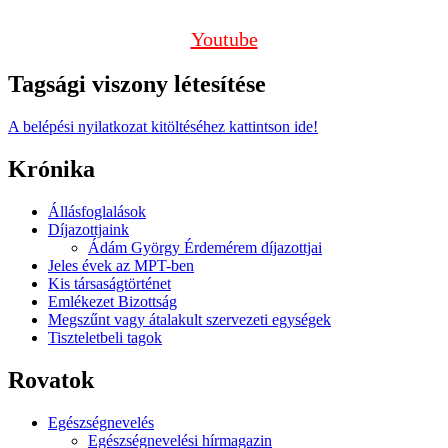
Youtube
Tagsági viszony létesítése
A belépési nyilatkozat kitöltéséhez kattintson ide!
Krónika
Állásfoglalások
Díjazottjaink
Ádám György Érdemérem díjazottjai
Jeles évek az MPT-ben
Kis társaságtörténet
Emlékezet Bizottság
Megszűnt vagy átalakult szervezeti egységek
Tiszteletbeli tagok
Rovatok
Egészségnevelés
Egészségnevelési hírmagazin