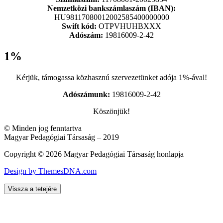
Nemzetközi bankszámlaszám (IBAN):
HU98117080012002585400000000
Swift kód:
OTPVHUHBXXX
Adószám:
19816009-2-42
1%
Kérjük, támogassa közhasznú szervezetünket adója 1%-ával!
Adószámunk:
19816009-2-42
Köszönjük!
© Minden jog fenntartva
Magyar Pedagógiai Társaság – 2019
Copyright © 2026 Magyar Pedagógiai Társaság honlapja
Design by ThemesDNA.com
Vissza a tetejére