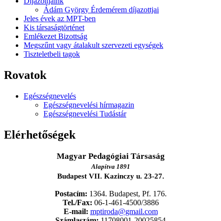
Díjazottjaink
Ádám György Érdemérem díjazottjai
Jeles évek az MPT-ben
Kis társaságtörténet
Emlékezet Bizottság
Megszűnt vagy átalakult szervezeti egységek
Tiszteletbeli tagok
Rovatok
Egészségnevelés
Egészségnevelési hírmagazin
Egészségnevelési Tudástár
Elérhetőségek
Magyar Pedagógiai Társaság
Alapítva 1891
Budapest VII. Kazinczy u. 23-27.
Postacím:
1364. Budapest, Pf. 176.
Tel./Fax:
06-1-461-4500/3886
E-mail:
mptiroda@gmail.com
Számlaszám:
11708001-20025854