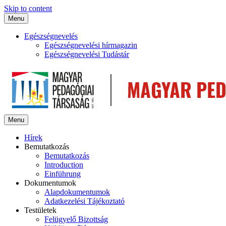
Skip to content
Menu
Egészségnevelés
Egészségnevelési hírmagazin
Egészségnevelési Tudástár
Menu
Hírek
Bemutatkozás
Bemutatkozás
Introduction
Einführung
Dokumentumok
Alapdokumentumok
Adatkezelési Tájékoztató
Testületek
Felügyelő Bizottság