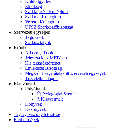
Küldöttgyűlés
Elnökség
Szakképzési Kollégium
Szakmai Kollégium
Vezetői Kollégium
ÚPSZ Szerkesztőbizottság
Szervezeti egységek
Tagozatok
Szakosztályok
Krónika
Állásfoglalások
Jeles évek az MPT-ben
Kis társaságtörténet
Emlékezet Bizottság
Megszűnt vagy átalakult szervezeti egységek
Tiszteletbeli tagok
Kiadványok
Folyóiratok
Új Pedagógiai Szemle
A Kisgyermek
Könyvek
Évkönyvek
Tagsági viszony létesítése
Elérhetőségek