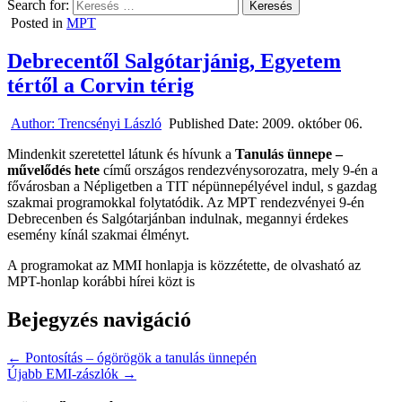
Search for:
Posted in
MPT
Debrecentől Salgótarjánig, Egyetem
tértől a Corvin térig
Author:
Trencsényi László
Published Date:
2009. október 06.
Mindenkit szeretettel látunk és hívunk a
Tanulás ünnepe –
művelődés hete
című országos rendezvénysorozatra, mely 9-én a
fővárosban a Népligetben a TIT népünnepélyével indul, s gazdag
szakmai programokkal folytatódik. Az MPT rendezvényei 9-én
Debrecenben és Salgótarjánban indulnak, megannyi érdekes
esemény kínál szakmai élményt.
A programokat az MMI honlapja is közzétette, de olvasható az
MPT-honlap korábbi hírei közt is
Bejegyzés navigáció
← Pontosítás – ógörögök a tanulás ünnepén
Újabb EMI-zászlók →