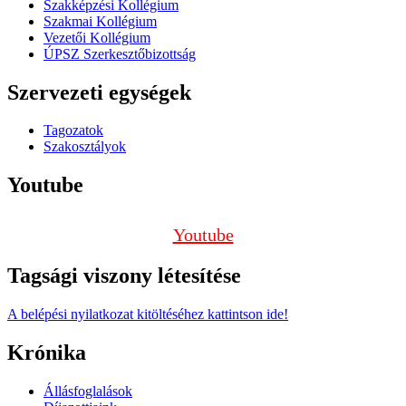
Szakképzési Kollégium
Szakmai Kollégium
Vezetői Kollégium
ÚPSZ Szerkesztőbizottság
Szervezeti egységek
Tagozatok
Szakosztályok
Youtube
Youtube
Tagsági viszony létesítése
A belépési nyilatkozat kitöltéséhez kattintson ide!
Krónika
Állásfoglalások