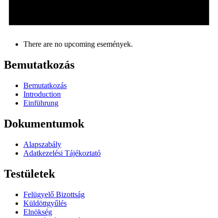
There are no upcoming események.
Bemutatkozás
Bemutatkozás
Introduction
Einführung
Dokumentumok
Alapszabály
Adatkezelési Tájékoztató
Testületek
Felügyelő Bizottság
Küldöttgyűlés
Elnökség