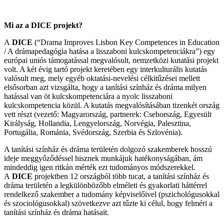
Mi az a DICE projekt?
A
DICE
(“Drama Improves Lisbon Key Competences in Education
/ A drámapedagógia hatása a lisszaboni kulcskompetenciákra”) egy
európai uniós támogatással megvalósult, nemzetközi kutatási projekt
volt. A két évig tartó projekt keretében egy interkulturális kutatás
valósult meg, mely egyéb oktatási-nevelési célkitűzései mellett
elsősorban azt vizsgálta, hogy a tanítási színház és dráma milyen
hatással van öt kulcskompetenciára a nyolc lisszaboni
kulcskompetencia közül. A kutatás megvalósításában tizenkét ország
vett részt (vezető: Magyarország, partnerek: Csehország, Egyesült
Királyság, Hollandia, Lengyelország, Norvégia, Palesztina,
Portugália, Románia, Svédország, Szerbia és Szlovénia).
A tanítási színház és dráma területén dolgozó szakemberek hosszú
ideje meggyőződéssel hisznek munkájuk hatékonyságában, ám
mindeddig igen ritkán mérték ezt tudományos módszerekkel.
A
DICE
projektben 12 országból több tucat, a tanítási színház és
dráma területén a legkülönbözőbb elméleti és gyakorlati háttérrel
rendelkező szakember a tudomány képviselőivel (pszichológusokkal
és szociológusokkal) szövetkezve azt tűzte ki célul, hogy felméri a
tanítási színház és dráma hatásait.