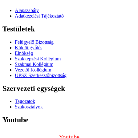
Alapszabály
Adatkezelési Tájékoztató
Testületek
Felügyelő Bizottság
Küldöttgyűlés
Elnökség
Szakképzési Kollégium
Szakmai Kollégium
Vezetői Kollégium
ÚPSZ Szerkesztőbizottság
Szervezeti egységek
Tagozatok
Szakosztályok
Youtube
Youtube