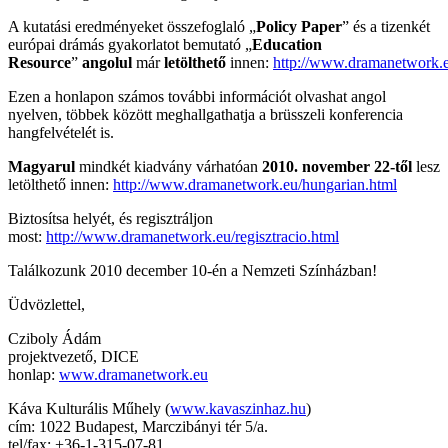
A kutatási eredményeket összefoglaló „
Policy Paper
” és a tizenkét
európai drámás gyakorlatot bemutató „
Education
Resource
”
angolul
már
letölthető
innen:
http://www.dramanetwork.e
Ezen a honlapon számos további információt olvashat angol
nyelven, többek között meghallgathatja a brüsszeli konferencia
hangfelvételét is.
Magyarul
mindkét kiadvány várhatóan
2010. november 22-től
lesz
letölthető innen:
http://www.dramanetwork.eu/hungarian.html
Biztosítsa helyét, és regisztráljon
most:
http://www.dramanetwork.eu/regisztracio.html
Találkozunk 2010 december 10-én a Nemzeti Színházban!
Üdvözlettel,
Cziboly Ádám
projektvezető, DICE
honlap:
www.dramanetwork.eu
Káva Kulturális Műhely (
www.kavaszinhaz.hu
)
cím: 1022 Budapest, Marczibányi tér 5/a.
tel/fax: +36-1-315-07-81