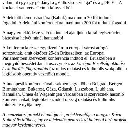
valamint egy-egy példányt a „Változások világa” és a „DICE – A
kocka el van vetve” című könyvekből.
A délelőtti demonstrációra (Bábok) maximum 30 főt tudunk
fogadni. A délutáni konferenciára maximum 200 főt tudunk fogadni.
A nagy érdeklődésre való tekintettel ajánljuk a korai regisztrációt,
biztosítsa helyét minél hamarabb!
A konferencia része egy tizenhárom európai várost átfogó
sorozatnak, amit október 25-én Brüsszelben, az Európai
Parlamentben szervezett konferencia indított el. Brüsszelben a
megnyitó beszédet Jan Truszczynski, az
Európai Bizottság oktatási
és kulturális főigazgatója
(az uniós oktatási és kulturális szakpolitika
legfelsőbb operatív vezetője) mondta.
A budapesti konferenciával csaknem egy időben Belgrád, Bergen,
Birmingham, Bukarest, Gáza, Gdansk, Lisszabon, Ljubljana,
Ramallah, Umea és Wageningen városaiban is szerveznek hasonló
konferenciákat, legtöbbet az adott ország oktatási és kulturális
minisztere nyitja meg.
A nemzetközi projekt elindítója és projektvezetője a magyar Káva
Kulturális Műhely, így ez a jelentős nemzetközi hatással bíró projekt
magyar kezdeményezés.