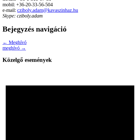
mobil: +36-20-33-56-504
e-mail:
cziboly.adam@kavaszinhaz.hu
Skype: cziboly.adam
Bejegyzés navigáció
← Meghívó
meghívó →
Közelgő események