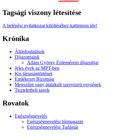
Tagsági viszony létesítése
A belépési nyilatkozat kitöltéséhez kattintson ide!
Krónika
Állásfoglalások
Díjazottjaink
Ádám György Érdemérem díjazottjai
Jeles évek az MPT-ben
Kis társaságtörténet
Emlékezet Bizottság
Megszűnt vagy átalakult szervezeti egységek
Tiszteletbeli tagok
Rovatok
Egészségnevelés
Egészségnevelési hírmagazin
Egészségnevelési Tudástár