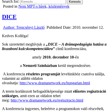
Search for:
Posted in
Nem MPT-s hírek, közlemények
DICE
Author:
Trencsényi László
Published Date:
2010. november 12.
Kedves Kolléga!
Sok szeretettel meghívjuk a
„DICE – A drámapedagógia hatása a
lisszaboni kulcskompetenciákra”
című konferenciára,
amely
2010. december 10
-én
a
Nemzeti Színházban
kerül megrendezésre.
A konferencia
részletes programját
levelünkhöz csatolva találja,
valamint az alábbi oldalon
olvashatja:
http://www.dramanetwork.eu/hungarian.html
A terem korlátozott befogadóképessége miatt
előzetes regisztráció
szükséges
, amit ezen az oldalon tehet
meg:
http://www.dramanetwork.eu/regisztracio.html
A konferencia ingyenes, beleértve a programokon való részvételt,