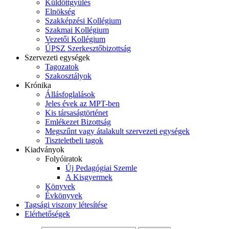
Küldöttgyűlés
Elnökség
Szakképzési Kollégium
Szakmai Kollégium
Vezetői Kollégium
ÚPSZ Szerkesztőbizottság
Szervezeti egységek
Tagozatok
Szakosztályok
Krónika
Állásfoglalások
Jeles évek az MPT-ben
Kis társaságtörténet
Emlékezet Bizottság
Megszűnt vagy átalakult szervezeti egységek
Tiszteletbeli tagok
Kiadványok
Folyóiratok
Új Pedagógiai Szemle
A Kisgyermek
Könyvek
Évkönyvek
Tagsági viszony létesítése
Elérhetőségek