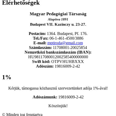
Elérhetőségek
Magyar Pedagógiai Társaság
Alapítva 1891
Budapest VII. Kazinczy u. 23-27.
Postacím:
1364. Budapest, Pf. 176.
Tel./Fax:
06-1-461-4500/3886
E-mail:
mptiroda@gmail.com
Számlaszám:
11708001-20025854
Nemzetközi bankszámlaszám (IBAN):
HU98117080012002585400000000
Swift kód:
OTPVHUHBXXX
Adószám:
19816009-2-42
1%
Kérjük, támogassa közhasznú szervezetünket adója 1%-ával!
Adószámunk:
19816009-2-42
Köszönjük!
© Minden jog fenntartva