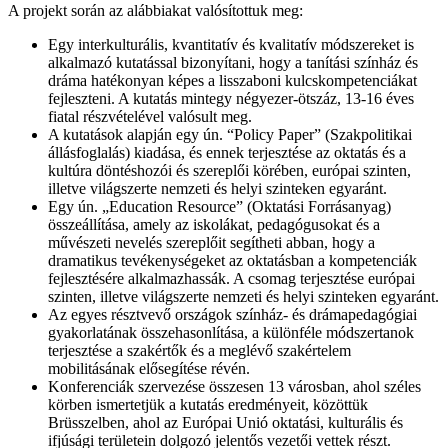
A projekt során az alábbiakat valósítottuk meg:
Egy interkulturális, kvantitatív és kvalitatív módszereket is
alkalmazó kutatással bizonyítani, hogy a tanítási színház és
dráma hatékonyan képes a lisszaboni kulcskompetenciákat
fejleszteni. A kutatás mintegy négyezer-ötszáz, 13-16 éves
fiatal részvételével valósult meg.
A kutatások alapján egy ún. “Policy Paper” (Szakpolitikai
állásfoglalás) kiadása, és ennek terjesztése az oktatás és a
kultúra döntéshozói és szereplői körében, európai szinten,
illetve világszerte nemzeti és helyi szinteken egyaránt.
Egy ún. „Education Resource” (Oktatási Forrásanyag)
összeállítása, amely az iskolákat, pedagógusokat és a
művészeti nevelés szereplőit segítheti abban, hogy a
dramatikus tevékenységeket az oktatásban a kompetenciák
fejlesztésére alkalmazhassák. A csomag terjesztése európai
szinten, illetve világszerte nemzeti és helyi szinteken egyaránt.
Az egyes résztvevő országok színház- és drámapedagógiai
gyakorlatának összehasonlítása, a különféle módszertanok
terjesztése a szakértők és a meglévő szakértelem
mobilitásának elősegítése révén.
Konferenciák szervezése összesen 13 városban, ahol széles
körben ismertetjük a kutatás eredményeit, közöttük
Brüsszelben, ahol az Európai Unió oktatási, kulturális és
ifjúsági területein dolgozó jelentős vezetői vettek részt.