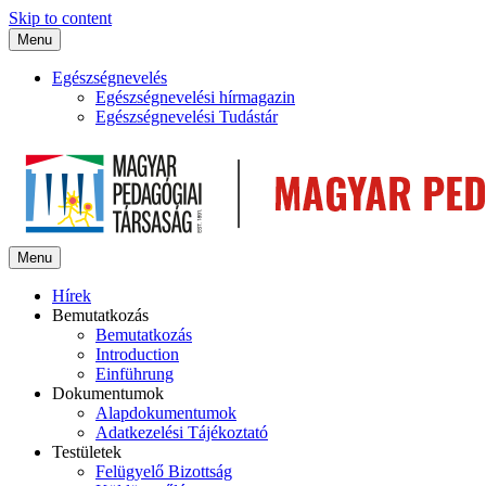
Skip to content
Menu
Egészségnevelés
Egészségnevelési hírmagazin
Egészségnevelési Tudástár
Menu
Hírek
Bemutatkozás
Bemutatkozás
Introduction
Einführung
Dokumentumok
Alapdokumentumok
Adatkezelési Tájékoztató
Testületek
Felügyelő Bizottság