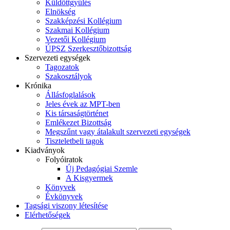
Küldöttgyűlés
Elnökség
Szakképzési Kollégium
Szakmai Kollégium
Vezetői Kollégium
ÚPSZ Szerkesztőbizottság
Szervezeti egységek
Tagozatok
Szakosztályok
Krónika
Állásfoglalások
Jeles évek az MPT-ben
Kis társaságtörténet
Emlékezet Bizottság
Megszűnt vagy átalakult szervezeti egységek
Tiszteletbeli tagok
Kiadványok
Folyóiratok
Új Pedagógiai Szemle
A Kisgyermek
Könyvek
Évkönyvek
Tagsági viszony létesítése
Elérhetőségek