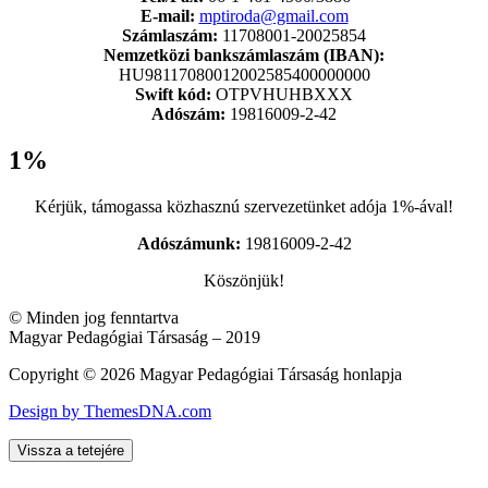
E-mail:
mptiroda@gmail.com
Számlaszám:
11708001-20025854
Nemzetközi bankszámlaszám (IBAN):
HU98117080012002585400000000
Swift kód:
OTPVHUHBXXX
Adószám:
19816009-2-42
1%
Kérjük, támogassa közhasznú szervezetünket adója 1%-ával!
Adószámunk:
19816009-2-42
Köszönjük!
© Minden jog fenntartva
Magyar Pedagógiai Társaság – 2019
Copyright © 2026 Magyar Pedagógiai Társaság honlapja
Design by ThemesDNA.com
Vissza a tetejére