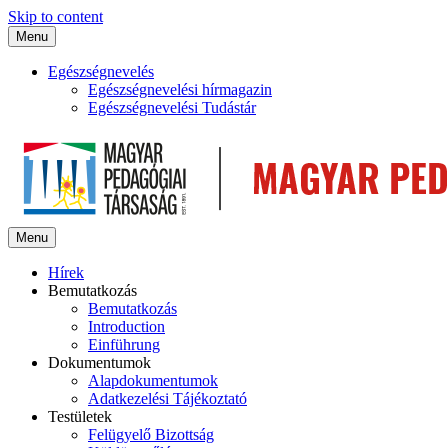
Skip to content
Menu
Egészségnevelés
Egészségnevelési hírmagazin
Egészségnevelési Tudástár
Menu
Hírek
Bemutatkozás
Bemutatkozás
Introduction
Einführung
Dokumentumok
Alapdokumentumok
Adatkezelési Tájékoztató
Testületek
Felügyelő Bizottság