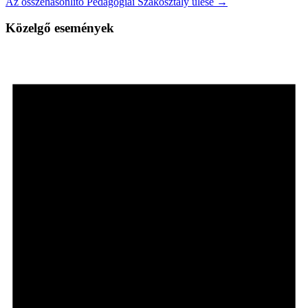
Az összehasonlító Pedagógiai Szakosztály ülése →
Közelgő események