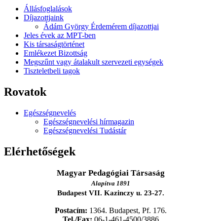
Állásfoglalások
Díjazottjaink
Ádám György Érdemérem díjazottjai
Jeles évek az MPT-ben
Kis társaságtörténet
Emlékezet Bizottság
Megszűnt vagy átalakult szervezeti egységek
Tiszteletbeli tagok
Rovatok
Egészségnevelés
Egészségnevelési hírmagazin
Egészségnevelési Tudástár
Elérhetőségek
Magyar Pedagógiai Társaság
Alapítva 1891
Budapest VII. Kazinczy u. 23-27.
Postacím:
1364. Budapest, Pf. 176.
Tel./Fax:
06-1-461-4500/3886