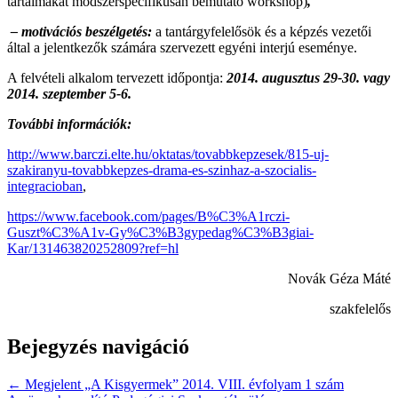
tartalmakat módszerspecifikusan bemutató workshop)
,
– motivációs beszélgetés:
a tantárgyfelelősök és a képzés vezetői
által a jelentkezők számára szervezett egyéni interjú eseménye.
A felvételi alkalom tervezett időpontja:
2014. augusztus 29-30. vagy
2014. szeptember 5-6.
További információk:
http://www.barczi.elte.hu/oktatas/tovabbkepzesek/815-uj-
szakiranyu-tovabbkepzes-drama-es-szinhaz-a-szocialis-
integracioban
,
https://www.facebook.com/pages/B%C3%A1rczi-
Guszt%C3%A1v-Gy%C3%B3gypedag%C3%B3giai-
Kar/131463820252809?ref=hl
Novák Géza Máté
szakfelelős
Bejegyzés navigáció
← Megjelent „A Kisgyermek” 2014. VIII. évfolyam 1 szám