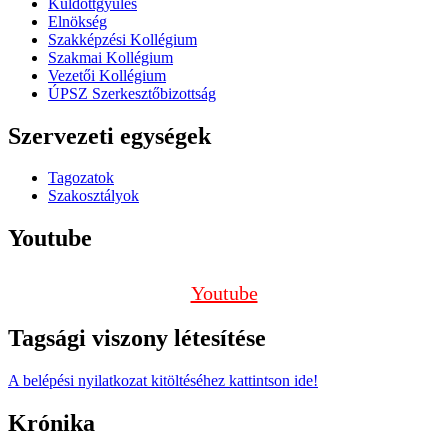
Küldöttgyűlés
Elnökség
Szakképzési Kollégium
Szakmai Kollégium
Vezetői Kollégium
ÚPSZ Szerkesztőbizottság
Szervezeti egységek
Tagozatok
Szakosztályok
Youtube
Youtube
Tagsági viszony létesítése
A belépési nyilatkozat kitöltéséhez kattintson ide!
Krónika