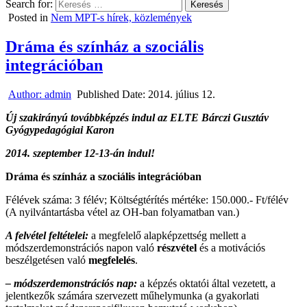
Search for:
Posted in
Nem MPT-s hírek, közlemények
Dráma és színház a szociális
integrációban
Author:
admin
Published Date:
2014. július 12.
Új szakirányú továbbképzés indul az ELTE Bárczi Gusztáv
Gyógypedagógiai Karon
2014. szeptember 12-13-án indul!
Dráma és színház a szociális integrációban
Félévek száma: 3 félév; Költségtérítés mértéke: 150.000.- Ft/félév
(A nyilvántartásba vétel az OH-ban folyamatban van.)
A felvétel feltételei:
a megfelelő alapképzettség mellett a
módszerdemonstrációs napon való
részvétel
és a motivációs
beszélgetésen való
megfelelés
.
– mó
dszerdemonstrációs nap:
a képzés oktatói által vezetett, a
jelentkezők számára szervezett műhelymunka (a gyakorlati