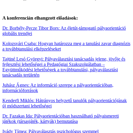
A konferencián elhangzott előadások:
Dr. Borbély-Pecze Tibor Bors: Az életút-támogató pályaorientáció
globális trendjei
Kolozsvári Csaba: Hogyan határozza meg a tanulási zavar diagnózis
a továbbtanulási elképzeléseket
Tajtiné Lesó Györgyi: Pályaválasztási tanácsadás jelene, jövője és
fejlesztési lehetőségei a Pedagógiai Szakszolgálatban –
Együttműködési lehetőségek a továbbtanulási,
pályaválasztási
tanácsadás területén
Juhász Ágnes: Az információ szerepe a pályaorientációban,
információforrások
Kenderfi Miklós: Hátrányos helyzetű tanulók pályaorientációjának
új módszertani lehetőségei
Dr. Fazakas Ida: Pályaorientációban használható pályaismereti
játékok (társasjáték, kártyák) bemutatása
Ivády Tímea: Pályaválasztás pszichológus szemmel