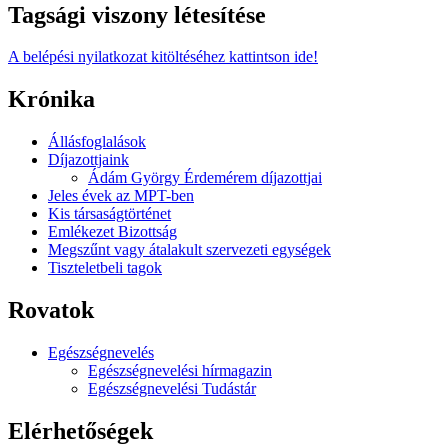
Tagsági viszony létesítése
A belépési nyilatkozat kitöltéséhez kattintson ide!
Krónika
Állásfoglalások
Díjazottjaink
Ádám György Érdemérem díjazottjai
Jeles évek az MPT-ben
Kis társaságtörténet
Emlékezet Bizottság
Megszűnt vagy átalakult szervezeti egységek
Tiszteletbeli tagok
Rovatok
Egészségnevelés
Egészségnevelési hírmagazin
Egészségnevelési Tudástár
Elérhetőségek