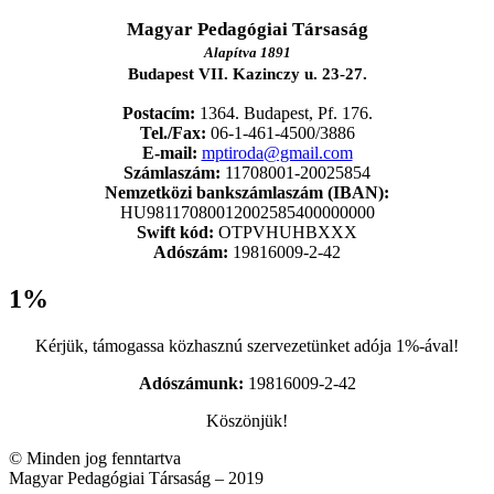
Magyar Pedagógiai Társaság
Alapítva 1891
Budapest VII. Kazinczy u. 23-27.
Postacím:
1364. Budapest, Pf. 176.
Tel./Fax:
06-1-461-4500/3886
E-mail:
mptiroda@gmail.com
Számlaszám:
11708001-20025854
Nemzetközi bankszámlaszám (IBAN):
HU98117080012002585400000000
Swift kód:
OTPVHUHBXXX
Adószám:
19816009-2-42
1%
Kérjük, támogassa közhasznú szervezetünket adója 1%-ával!
Adószámunk:
19816009-2-42
Köszönjük!
© Minden jog fenntartva
Magyar Pedagógiai Társaság – 2019