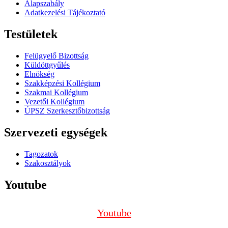
Alapszabály
Adatkezelési Tájékoztató
Testületek
Felügyelő Bizottság
Küldöttgyűlés
Elnökség
Szakképzési Kollégium
Szakmai Kollégium
Vezetői Kollégium
ÚPSZ Szerkesztőbizottság
Szervezeti egységek
Tagozatok
Szakosztályok
Youtube
Youtube