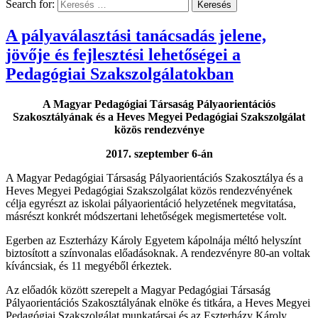
Search for:
A pályaválasztási tanácsadás jelene,
jövője és fejlesztési lehetőségei a
Pedagógiai Szakszolgálatokban
A Magyar Pedagógiai Társaság Pályaorientációs
Szakosztályának és a Heves Megyei Pedagógiai Szakszolgálat
közös rendezvénye
2017. szeptember 6-án
A Magyar Pedagógiai Társaság Pályaorientációs Szakosztálya és a
Heves Megyei Pedagógiai Szakszolgálat közös rendezvényének
célja egyrészt az iskolai pályaorientáció helyzetének megvitatása,
másrészt konkrét módszertani lehetőségek megismertetése volt.
Egerben az Eszterházy Károly Egyetem kápolnája méltó helyszínt
biztosított a színvonalas előadásoknak. A rendezvényre 80-an voltak
kíváncsiak, és 11 megyéből érkeztek.
Az előadók között szerepelt a Magyar Pedagógiai Társaság
Pályaorientációs Szakosztályának elnöke és titkára, a Heves Megyei
Pedagógiai Szakszolgálat munkatársai és az Eszterházy Károly