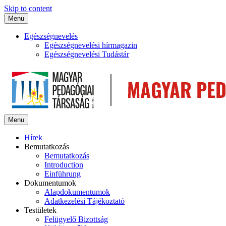
Skip to content
Menu
Egészségnevelés
Egészségnevelési hírmagazin
Egészségnevelési Tudástár
Menu
Hírek
Bemutatkozás
Bemutatkozás
Introduction
Einführung
Dokumentumok
Alapdokumentumok
Adatkezelési Tájékoztató
Testületek
Felügyelő Bizottság