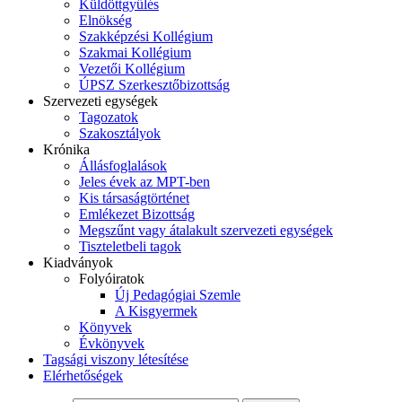
Küldöttgyűlés
Elnökség
Szakképzési Kollégium
Szakmai Kollégium
Vezetői Kollégium
ÚPSZ Szerkesztőbizottság
Szervezeti egységek
Tagozatok
Szakosztályok
Krónika
Állásfoglalások
Jeles évek az MPT-ben
Kis társaságtörténet
Emlékezet Bizottság
Megszűnt vagy átalakult szervezeti egységek
Tiszteletbeli tagok
Kiadványok
Folyóiratok
Új Pedagógiai Szemle
A Kisgyermek
Könyvek
Évkönyvek
Tagsági viszony létesítése
Elérhetőségek