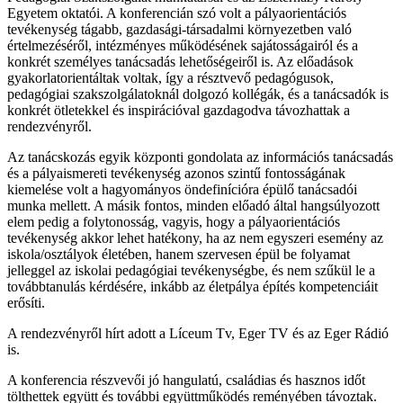
Egyetem oktatói. A konferencián szó volt a pályaorientációs
tevékenység tágabb, gazdasági-társadalmi környezetben való
értelmezéséről, intézményes működésének sajátosságairól és a
konkrét személyes tanácsadás lehetőségeiről is. Az előadások
gyakorlatorientáltak voltak, így a résztvevő pedagógusok,
pedagógiai szakszolgálatoknál dolgozó kollégák, és a tanácsadók is
konkrét ötletekkel és inspirációval gazdagodva távozhattak a
rendezvényről.
Az tanácskozás egyik központi gondolata az információs tanácsadás
és a pályaismereti tevékenység azonos szintű fontosságának
kiemelése volt a hagyományos öndefinícióra épülő tanácsadói
munka mellett. A másik fontos, minden előadó által hangsúlyozott
elem pedig a folytonosság, vagyis, hogy a pályaorientációs
tevékenység akkor lehet hatékony, ha az nem egyszeri esemény az
iskola/osztályok életében, hanem szervesen épül be folyamat
jelleggel az iskolai pedagógiai tevékenységbe, és nem szűkül le a
továbbtanulás kérdésére, inkább az életpálya építés kompetenciáit
erősíti.
A rendezvényről hírt adott a Líceum Tv, Eger TV és az Eger Rádió
is.
A konferencia részvevői jó hangulatú, családias és hasznos időt
tölthettek együtt és további együttműködés reményében távoztak.