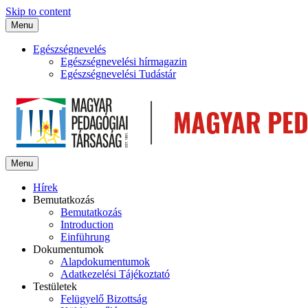
Skip to content
Menu
Egészségnevelés
Egészségnevelési hírmagazin
Egészségnevelési Tudástár
Menu
Hírek
Bemutatkozás
Bemutatkozás
Introduction
Einführung
Dokumentumok
Alapdokumentumok
Adatkezelési Tájékoztató
Testületek
Felügyelő Bizottság