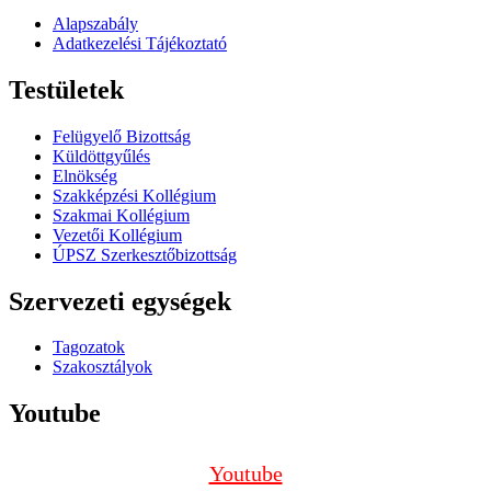
Alapszabály
Adatkezelési Tájékoztató
Testületek
Felügyelő Bizottság
Küldöttgyűlés
Elnökség
Szakképzési Kollégium
Szakmai Kollégium
Vezetői Kollégium
ÚPSZ Szerkesztőbizottság
Szervezeti egységek
Tagozatok
Szakosztályok
Youtube
Youtube