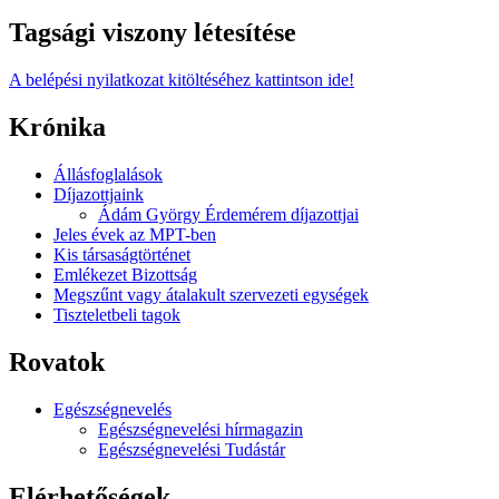
Tagsági viszony létesítése
A belépési nyilatkozat kitöltéséhez kattintson ide!
Krónika
Állásfoglalások
Díjazottjaink
Ádám György Érdemérem díjazottjai
Jeles évek az MPT-ben
Kis társaságtörténet
Emlékezet Bizottság
Megszűnt vagy átalakult szervezeti egységek
Tiszteletbeli tagok
Rovatok
Egészségnevelés
Egészségnevelési hírmagazin
Egészségnevelési Tudástár
Elérhetőségek