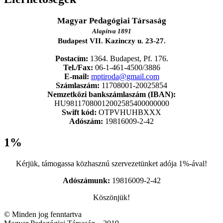
Magyar Pedagógiai Társaság
Alapítva 1891
Budapest VII. Kazinczy u. 23-27.
Postacím:
1364. Budapest, Pf. 176.
Tel./Fax:
06-1-461-4500/3886
E-mail:
mptiroda@gmail.com
Számlaszám:
11708001-20025854
Nemzetközi bankszámlaszám (IBAN):
HU98117080012002585400000000
Swift kód:
OTPVHUHBXXX
Adószám:
19816009-2-42
1%
Kérjük, támogassa közhasznú szervezetünket adója 1%-ával!
Adószámunk:
19816009-2-42
Köszönjük!
© Minden jog fenntartva