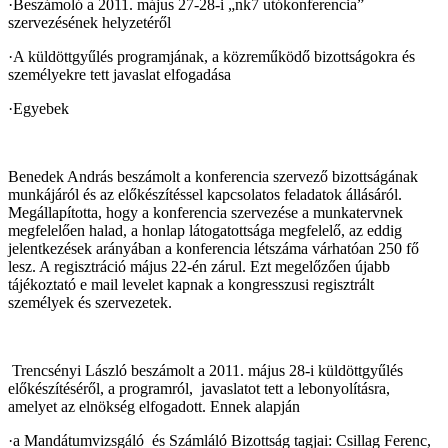
·
Beszámoló a 2011. május 27-28-i „nk7 utókonferencia”
szervezésének helyzetéről
·
A küldöttgyűlés programjának, a közreműködő bizottságokra és
személyekre tett javaslat elfogadása
·
Egyebek
Benedek András beszámolt a konferencia szervező bizottságának
munkájáról és az előkészítéssel kapcsolatos feladatok állásáról.
Megállapította, hogy a konferencia szervezése a munkatervnek
megfelelően halad, a honlap látogatottsága megfelelő, az eddig
jelentkezések arányában a konferencia létszáma várhatóan 250 fő
lesz. A regisztráció május 22-én zárul. Ezt megelőzően újabb
tájékoztató e mail levelet kapnak a kongresszusi regisztrált
személyek és szervezetek.
Trencsényi László beszámolt a 2011. május 28-i küldöttgyűlés
előkészítéséről, a programról,
javaslatot tett a lebonyolításra,
amelyet az elnökség elfogadott. Ennek alapján
·
a Mandátumvizsgáló
és Számláló Bizottság tagjai: Csillag Ferenc,