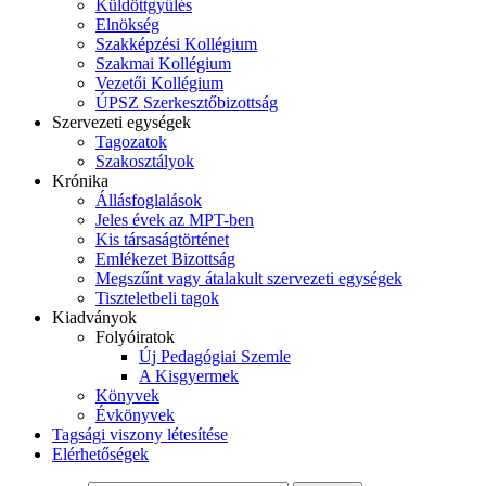
Küldöttgyűlés
Elnökség
Szakképzési Kollégium
Szakmai Kollégium
Vezetői Kollégium
ÚPSZ Szerkesztőbizottság
Szervezeti egységek
Tagozatok
Szakosztályok
Krónika
Állásfoglalások
Jeles évek az MPT-ben
Kis társaságtörténet
Emlékezet Bizottság
Megszűnt vagy átalakult szervezeti egységek
Tiszteletbeli tagok
Kiadványok
Folyóiratok
Új Pedagógiai Szemle
A Kisgyermek
Könyvek
Évkönyvek
Tagsági viszony létesítése
Elérhetőségek