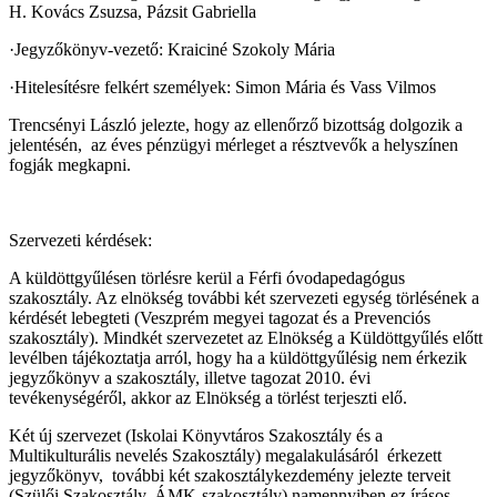
H. Kovács Zsuzsa, Pázsit Gabriella
·
Jegyzőkönyv-vezető: Kraiciné Szokoly Mária
·
Hitelesítésre felkért személyek: Simon Mária és Vass Vilmos
Trencsényi László jelezte, hogy az ellenőrző bizottság dolgozik a
jelentésén,
az éves pénzügyi mérleget a résztvevők a helyszínen
fogják megkapni.
Szervezeti kérdések:
A küldöttgyűlésen törlésre kerül a Férfi óvodapedagógus
szakosztály. Az elnökség további két szervezeti egység törlésének a
kérdését lebegteti (Veszprém megyei tagozat és a Prevenciós
szakosztály). Mindkét szervezetet az Elnökség a Küldöttgyűlés előtt
levélben tájékoztatja arról, hogy ha a küldöttgyűlésig nem érkezik
jegyzőkönyv a szakosztály, illetve tagozat 2010. évi
tevékenységéről, akkor az Elnökség a törlést terjeszti elő.
Két új szervezet (Iskolai Könyvtáros Szakosztály és a
Multikulturális nevelés Szakosztály) megalakulásáról
érkezett
jegyzőkönyv,
további két szakosztálykezdemény jelezte terveit
(Szülői Szakosztály, ÁMK-szakosztály) namennyiben ez írásos