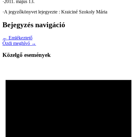
·
2011. május 13.
·
A jegyzőkönyvet lejegyezte : Kraiciné Szokoly Mária
Bejegyzés navigáció
← Emlékeztető
Ózdi meghívó →
Közelgő események