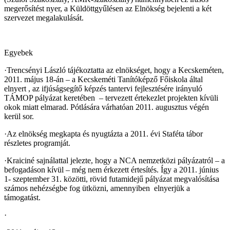
megerősítést nyer, a Küldöttgyűlésen az Elnökség bejelenti a két
szervezet megalakulását.
Egyebek
·
Trencsényi László tájékoztatta az elnökséget, hogy a Kecskeméten,
2011. május 18-án – a Kecskeméti Tanítóképző Főiskola által
elnyert , az ifjúságsegítő képzés tantervi fejlesztésére irányuló
TÁMOP pályázat keretében
– tervezett értekezlet projekten kívüli
okok miatt elmarad. Pótlására várhatóan 2011. augusztus végén
kerül sor.
·
Az elnökség megkapta és nyugtázta a 2011. évi Staféta tábor
részletes programját.
·
Kraiciné sajnálattal jelezte, hogy a NCA nemzetközi pályázatról – a
befogadáson kívül – még nem érkezett értesítés. Így a 2011. június
1- szeptember 31. közötti, rövid futamidejű pályázat megvalósítása
számos nehézségbe fog ütközni, amennyiben
elnyerjük a
támogatást.
·