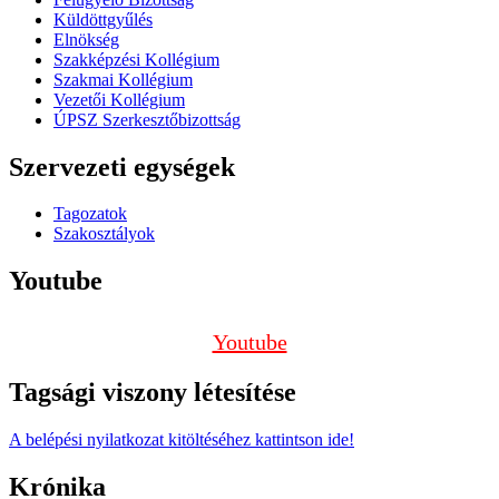
Küldöttgyűlés
Elnökség
Szakképzési Kollégium
Szakmai Kollégium
Vezetői Kollégium
ÚPSZ Szerkesztőbizottság
Szervezeti egységek
Tagozatok
Szakosztályok
Youtube
Youtube
Tagsági viszony létesítése
A belépési nyilatkozat kitöltéséhez kattintson ide!
Krónika