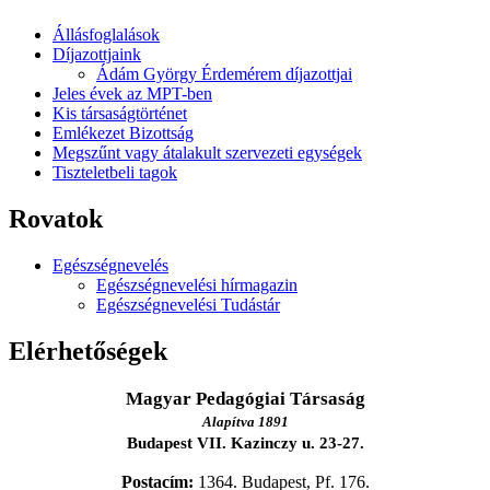
Állásfoglalások
Díjazottjaink
Ádám György Érdemérem díjazottjai
Jeles évek az MPT-ben
Kis társaságtörténet
Emlékezet Bizottság
Megszűnt vagy átalakult szervezeti egységek
Tiszteletbeli tagok
Rovatok
Egészségnevelés
Egészségnevelési hírmagazin
Egészségnevelési Tudástár
Elérhetőségek
Magyar Pedagógiai Társaság
Alapítva 1891
Budapest VII. Kazinczy u. 23-27.
Postacím:
1364. Budapest, Pf. 176.