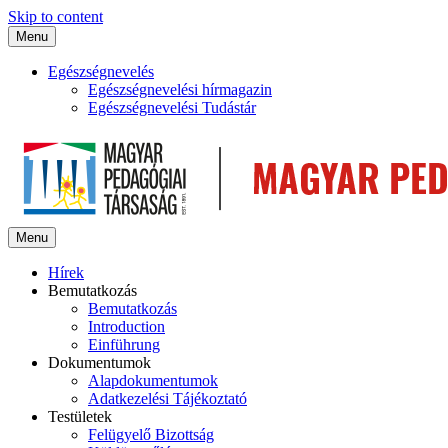
Skip to content
Menu
Egészségnevelés
Egészségnevelési hírmagazin
Egészségnevelési Tudástár
Menu
Hírek
Bemutatkozás
Bemutatkozás
Introduction
Einführung
Dokumentumok
Alapdokumentumok
Adatkezelési Tájékoztató
Testületek
Felügyelő Bizottság