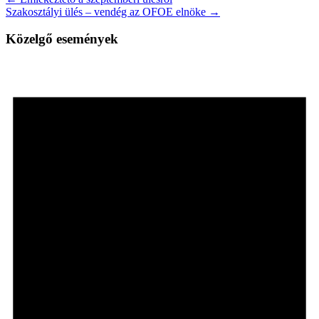
Szakosztályi ülés – vendég az OFOE elnöke →
Közelgő események