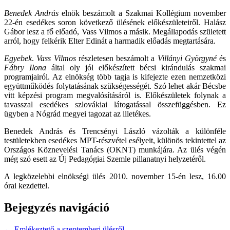
Benedek András
elnök beszámolt a Szakmai Kollégium november
22-én esedékes soron következő ülésének előkészületeiről. Halász
Gábor lesz a fő előadó, Vass Vilmos a másik. Megállapodás született
arról, hogy felkérik Elter Edinát a harmadik előadás megtartására.
Egyebek
.
Vass Vilmos
részletesen beszámolt a
Villányi Györgyné
és
Fábry Ilona
által oly jól előkészített bécsi kirándulás szakmai
programjairól. Az elnökség több tagja is kifejezte ezen nemzetközi
együttműködés folytatásának szükségességét. Szó lehet akár Bécsbe
vitt képzési program megvalósításáról is. Előkészületek folynak a
tavasszal esedékes szlovákiai látogatással összefüggésben. Ez
ügyben a Nógrád megyei tagozat az illetékes.
Benedek András és Trencsényi László vázolták a különféle
testületekben esedékes MPT-részvétel esélyeit, különös tekintettel az
Országos Köznevelési Tanács (OKNT) munkájára. Az ülés végén
még szó esett az Új Pedagógiai Szemle pillanatnyi helyzetéről.
A legközelebbi elnökségi ülés 2010. november 15-én lesz, 16.00
órai kezdettel.
Bejegyzés navigáció
← Emlékeztető a szeptemberi ülésről