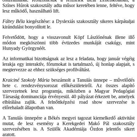
Színes Húrok szakosztály adta műsor keretében lenne, feltéve, hogy
lesz működő, használható lift.
Fábry Béla
kiegészítése: a Dyslexiás szakosztály sikeres kárpátaljai
kirándulást bonyolított le.
Felvetődött, hogy a visszavonult Köpf Lászlónénak illene illő
módon megköszönni több évtizedes munkáját csakúgy, mint
Hunyady Györgynéét.
Az informatikai bizottságnak az lesz a feladata, hogy január végéig
lerakja egy interaktív, fórumokat is tartalmazó, új honlap alapjait, s
megtervezze az ehhez szükséges profilváltást.
Kraiciné Szokoly Mária
beszámolt a Tanulás ünnepe – művelődés
hete c. rendezvénysorozat előkészületeiről. Az összes alapító
szervezetnek lesz programja, miközben a Magyar Pedagógiai
Társaság dominanciája érvényesül. 40 pályázat érkezett be, amelyek
elbírálása zajlik. A felnőttképzési road show szervezése is
előrehaladt állapotban van.
A Tanulás ünnepére a Békés megyei tagozat kiemelkedő aktivitást
mutat, de lesz esemény a Kerekgedei Makó Pál szakosztály
szervezésében is. A Szülők Akadémiája Ózdon jelentős sikert
aratott.