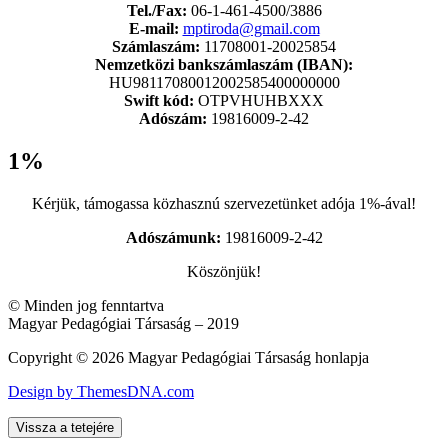
Tel./Fax:
06-1-461-4500/3886
E-mail:
mptiroda@gmail.com
Számlaszám:
11708001-20025854
Nemzetközi bankszámlaszám (IBAN):
HU98117080012002585400000000
Swift kód:
OTPVHUHBXXX
Adószám:
19816009-2-42
1%
Kérjük, támogassa közhasznú szervezetünket adója 1%-ával!
Adószámunk:
19816009-2-42
Köszönjük!
© Minden jog fenntartva
Magyar Pedagógiai Társaság – 2019
Copyright © 2026 Magyar Pedagógiai Társaság honlapja
Design by ThemesDNA.com
Vissza a tetejére