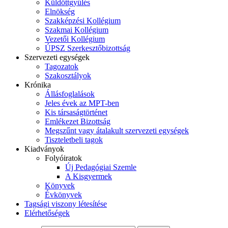
Küldöttgyűlés
Elnökség
Szakképzési Kollégium
Szakmai Kollégium
Vezetői Kollégium
ÚPSZ Szerkesztőbizottság
Szervezeti egységek
Tagozatok
Szakosztályok
Krónika
Állásfoglalások
Jeles évek az MPT-ben
Kis társaságtörténet
Emlékezet Bizottság
Megszűnt vagy átalakult szervezeti egységek
Tiszteletbeli tagok
Kiadványok
Folyóiratok
Új Pedagógiai Szemle
A Kisgyermek
Könyvek
Évkönyvek
Tagsági viszony létesítése
Elérhetőségek