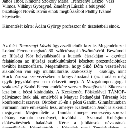
János Tibor, Kraiciné Szokoly Mária, Trencsényi László, Vass
Vilmos, Villányi Györgyné, Zsadányi László; a felügyelő
bizottságot Novák István elnök megbízásából Platthy Ivánné
képviselte.
Kimentését kérte: Ádám György professzor úr, tiszteletbeli elnök.
Az ülést
Trencsényi László
ügyvezető elnök kezdte. Megemlékezett
Loránd Ferenc megható 80. születésnapi köszöntéséről. Beszámolt
az Ifjúsági Kör helytállásáról a kutatók éjszakáján – egyúttal
felajánlotta az ifjúsági szubkultúrákról készített prezentációjukat
további hasznosításra. Megemlítette, hogy Sikó Dóra vezetésével
alakulóban van egy multikulturális szakosztály – csakúgy, mint
Hock Zsuzsa szervezésében a könyvtárostanári (az irodába még
egyik jegyzőkönyve sem érkezett meg). A Mozgalompedagógiai
szakosztály Szabó Ferenc emlékére szervez összejövetelt. Sikeresen
lezajlott a bécsi kirándulás. A Kecskeméti Főiskolával TÁMOP-
pályázatot írtak alá, amelyből a Magyar Pedagógiai Társaság két
konferenciát szervez. Október 15-én a pécsi Gandhi Gimnáziumban
Furmann Imre emlékülés lesz, amelyre Kaltenbach Jenőt is sikerült
megnyerni. Megemlítette a Tanulás ünnepe rendezvény-sorozat
néhány várható eseményét, továbbá a Szakmai Kollégium
előkészítésének haladását. Kérte a jubilánsok névsorának
összeállítását. Köszöntésük a Köztelek utcai Zeneiskolában, a