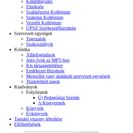
Küldöttgyűlés
Elnökség
Szakképzési Kollégium
Szakmai Kollégium
Vezetői Kollégium
ÚPSZ Szerkesztőbizottság
Szervezeti egységek
Tagozatok
Szakosztályok
Krónika
Állásfoglalások
Jeles évek az MPT-ben
Kis társaságtörténet
Emlékezet Bizottság
Megszűnt vagy átalakult szervezeti egységek
Tiszteletbeli tagok
Kiadványok
Folyóiratok
Új Pedagógiai Szemle
A Kisgyermek
Könyvek
Évkönyvek
Tagsági viszony létesítése
Elérhetőségek