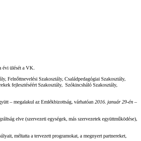
 évi ülését a VK.
ly, Felnőttnevelési Szakosztály, Családpedagógiai Szakosztály,
k fejlesztéséért Szakosztály, Szókincsháló Szakosztály,
együtt – megalakul az Emlékbizottság, várhatóan
2016. január 29-én
–
egráltság elve (szervezeti egységek, más szervezetek együttműködése),
úlyait, méltatta a tervezett programokat, a megnyert partnereket,