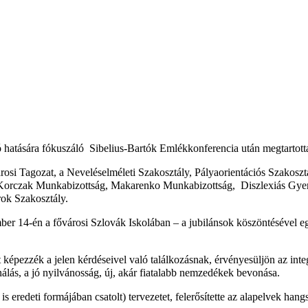
 hatására fókuszáló Sibelius-Bartók Emlékkonferencia után megtartotta
si Tagozat, a Neveléselméleti Szakosztály, Pályaorientációs Szakosztá
rczak Munkabizottság, Makarenko Munkabizottság, Diszlexiás Gyereke
ok Szakosztály.
ber 14-én a fővárosi Szlovák Iskolában – a jubilánsok köszöntésével 
t képezzék a jelen kérdéseivel való találkozásnak, érvényesüljön az int
nálás, a jó nyilvánosság, új, akár fiatalabb nemzedékek bevonása.
 eredeti formájában csatolt) tervezetet, felerősítette az alapelvek hangs