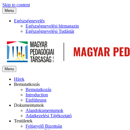
Skip to content
Menu
Egészségnevelés
Egészségnevelési hírmagazin
Egészségnevelési Tudástár
Menu
Hírek
Bemutatkozás
Bemutatkozás
Introduction
Einführung
Dokumentumok
Alapdokumentumok
Adatkezelési Tájékoztató
Testületek
Felügyelő Bizottság