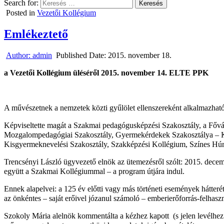
Search for:
Posted in
Vezetői Kollégium
Emlékeztető
Author:
admin
Published Date:
2015. november 18.
a Vezetői Kollégium üléséről 2015. november 14. ELTE PPK
A művészetnek a nemzetek közti gyűlölet ellenszereként alkalmazható
Képviseltette magát a Szakmai pedagógusképzési Szakosztály, a Főváro
Mozgalompedagógiai Szakosztály, Gyermekérdekek Szakosztálya – Ko
Kisgyermeknevelési Szakosztály, Szakképzési Kollégium, Színes Húr
Trencsényi László ügyvezető elnök az ütemezésről szólt: 2015. decem
együtt a Szakmai Kollégiummal – a program útjára indul.
Ennek alapelvei: a 125 év előtti vagy más történeti események hátteré
az önkéntes – saját erőivel józanul számoló – emberierőforrás-felhasz
Szokoly Mária alelnök kommentálta a kézhez kapott (s jelen levélhez is