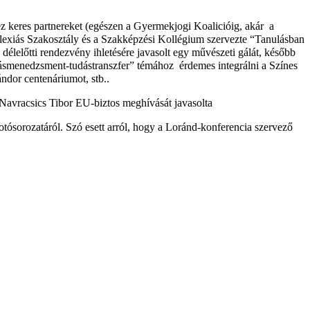
keres partnereket (egészen a Gyermekjogi Koalicióig, akár a
zlexiás Szakosztály és a Szakképzési Kollégium szervezte “Tanulásban
lelőtti rendezvény ihletésére javasolt egy művészeti gálát, később
udásmenedzsment-tudástranszfer” témához érdemes integrálni a Színes
ndor centenáriumot, stb..
 Navracsics Tibor EU-biztos meghívását javasolta
otósorozatáról. Szó esett arról, hogy a Loránd-konferencia szervező