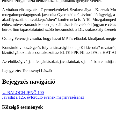
erősen szorgalmazta nemzetközi kapcsolatok igénybe vételét.
A vitában elhangzott: a Gyermekérdekek Szakosztálya – Korczak Mun
mozgalompedagógusok javasolta Gyermekbarát-évforduló ügyéig), a ren
akadályozottak a szakképzésben” konferencia is. A 10. Mozgalompedag
ehhez művésztanárok koncertje, kiállítása is felvetődött (ugyan e c
húrok finn tapasztalatairól szóló beszámolót, a DL szakosztály üzene
Csillag Ferenc javasolta, hogy hazai MPT-s előadók kínáljanak megjel
Konstruktív beszélgetés folyt a társasági honlap Ki kicsoda? rovatáró
bizottságához máris csatlakozott az ELTE PPK NI, az IFA, a HAT Ala
Az elnökség várja a felajánlásokat, javaslatokat, s januárban elindítja a
Lejegyezte: Trencsényi László
Bejegyzés navigáció
← BALOGH JENŐ 100
Javaslat a 125. évforduló évének megtervezéséhez →
Közelgő események