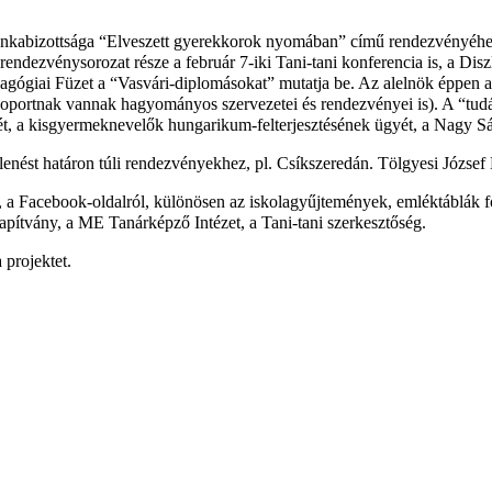
kabizottsága “Elveszett gyerekkorok nyomában” című rendezvényéhez 
dezvénysorozat része a február 7-iki Tani-tani konferencia is, a Dis
ógiai Füzet a “Vasvári-diplomásokat” mutatja be. Az alelnök éppen a dé
élcsoportnak vannak hagyományos szervezetei és rendezvényei is). A “t
tét, a kisgyermeknevelők hungarikum-felterjesztésének ügyét, a Nagy Sá
enést határon túli rendezvényekhez, pl. Csíkszeredán. Tölgyesi József
l, a Facebook-oldalról, különösen az iskolagyűjtemények, emléktáblák f
pítvány, a ME Tanárképző Intézet, a Tani-tani szerkesztőség.
 projektet.