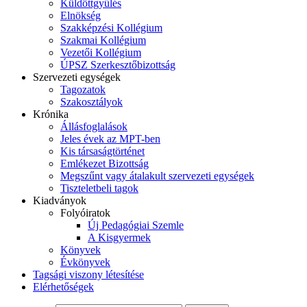
Küldöttgyűlés
Elnökség
Szakképzési Kollégium
Szakmai Kollégium
Vezetői Kollégium
ÚPSZ Szerkesztőbizottság
Szervezeti egységek
Tagozatok
Szakosztályok
Krónika
Állásfoglalások
Jeles évek az MPT-ben
Kis társaságtörténet
Emlékezet Bizottság
Megszűnt vagy átalakult szervezeti egységek
Tiszteletbeli tagok
Kiadványok
Folyóiratok
Új Pedagógiai Szemle
A Kisgyermek
Könyvek
Évkönyvek
Tagsági viszony létesítése
Elérhetőségek