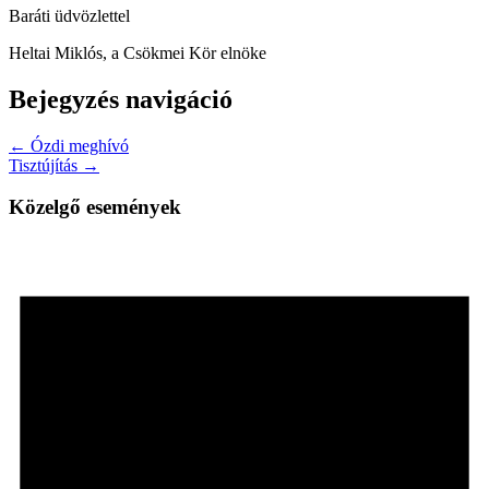
Baráti üdvözlettel
Heltai Miklós, a Csökmei Kör elnöke
Bejegyzés navigáció
← Ózdi meghívó
Tisztújítás →
Közelgő események