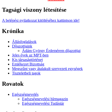
Tagsági viszony létesítése
A belépési nyilatkozat kitöltéséhez kattintson ide!
Krónika
Állásfoglalások
Díjazottjaink
Ádám György Érdemérem díjazottjai
Jeles évek az MPT-ben
Kis társaságtörténet
Emlékezet Bizottság
Megszűnt vagy átalakult szervezeti egységek
Tiszteletbeli tagok
Rovatok
Egészségnevelés
Egészségnevelési hírmagazin
Egészségnevelési Tudástár