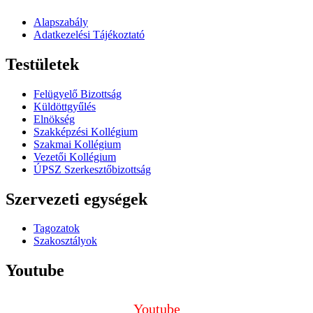
Alapszabály
Adatkezelési Tájékoztató
Testületek
Felügyelő Bizottság
Küldöttgyűlés
Elnökség
Szakképzési Kollégium
Szakmai Kollégium
Vezetői Kollégium
ÚPSZ Szerkesztőbizottság
Szervezeti egységek
Tagozatok
Szakosztályok
Youtube
Youtube