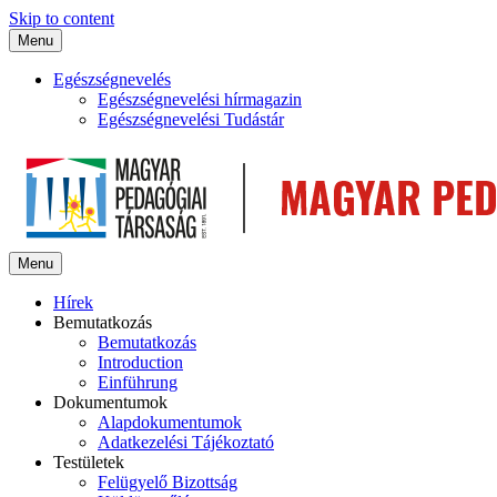
Skip to content
Menu
Egészségnevelés
Egészségnevelési hírmagazin
Egészségnevelési Tudástár
Menu
Hírek
Bemutatkozás
Bemutatkozás
Introduction
Einführung
Dokumentumok
Alapdokumentumok
Adatkezelési Tájékoztató
Testületek
Felügyelő Bizottság