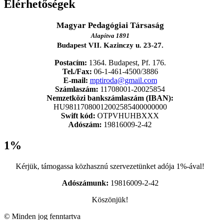
Elérhetőségek
Magyar Pedagógiai Társaság
Alapítva 1891
Budapest VII. Kazinczy u. 23-27.
Postacím:
1364. Budapest, Pf. 176.
Tel./Fax:
06-1-461-4500/3886
E-mail:
mptiroda@gmail.com
Számlaszám:
11708001-20025854
Nemzetközi bankszámlaszám (IBAN):
HU98117080012002585400000000
Swift kód:
OTPVHUHBXXX
Adószám:
19816009-2-42
1%
Kérjük, támogassa közhasznú szervezetünket adója 1%-ával!
Adószámunk:
19816009-2-42
Köszönjük!
© Minden jog fenntartva