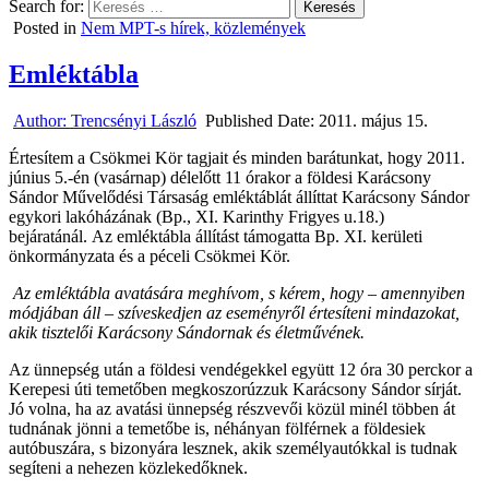
Search for:
Posted in
Nem MPT-s hírek, közlemények
Emléktábla
Author:
Trencsényi László
Published Date:
2011. május 15.
Értesítem a Csökmei Kör tagjait és minden barátunkat, hogy 2011.
június 5.-én (vasárnap) délelőtt 11 órakor a földesi Karácsony
Sándor Művelődési Társaság emléktáblát állíttat Karácsony Sándor
egykori lakóházának (Bp., XI. Karinthy Frigyes u.18.)
bejáratánál. Az emléktábla állítást támogatta Bp. XI. kerületi
önkormányzata és a péceli Csökmei Kör.
Az emléktábla avatására meghívom, s kérem, hogy – amennyiben
módjában áll – szíveskedjen az eseményről értesíteni mindazokat,
akik tisztelői Karácsony Sándornak és életművének.
Az ünnepség után a földesi vendégekkel együtt 12 óra 30 perckor a
Kerepesi úti temetőben megkoszorúzzuk Karácsony Sándor sírját.
Jó volna, ha az avatási ünnepség részvevői közül minél többen át
tudnának jönni a temetőbe is, néhányan fölférnek a földesiek
autóbuszára, s bizonyára lesznek, akik személyautókkal is tudnak
segíteni a nehezen közlekedőknek.