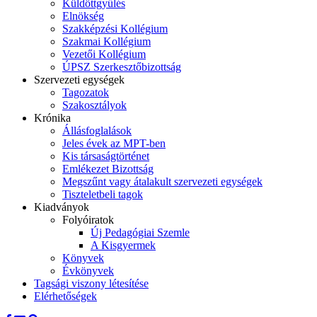
Küldöttgyűlés
Elnökség
Szakképzési Kollégium
Szakmai Kollégium
Vezetői Kollégium
ÚPSZ Szerkesztőbizottság
Szervezeti egységek
Tagozatok
Szakosztályok
Krónika
Állásfoglalások
Jeles évek az MPT-ben
Kis társaságtörténet
Emlékezet Bizottság
Megszűnt vagy átalakult szervezeti egységek
Tiszteletbeli tagok
Kiadványok
Folyóiratok
Új Pedagógiai Szemle
A Kisgyermek
Könyvek
Évkönyvek
Tagsági viszony létesítése
Elérhetőségek