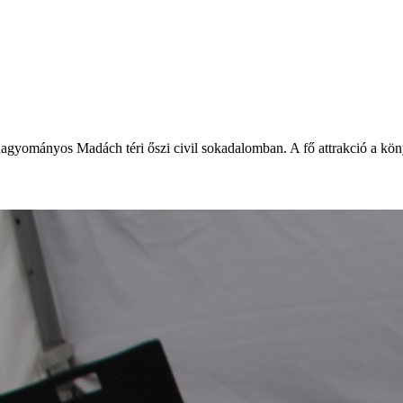
hagyományos Madách téri őszi civil sokadalomban. A fő attrakció a kön