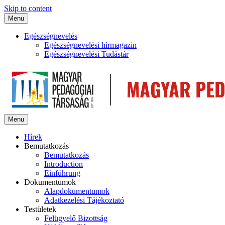
Skip to content
Menu
Egészségnevelés
Egészségnevelési hírmagazin
Egészségnevelési Tudástár
Menu
Hírek
Bemutatkozás
Bemutatkozás
Introduction
Einführung
Dokumentumok
Alapdokumentumok
Adatkezelési Tájékoztató
Testületek
Felügyelő Bizottság