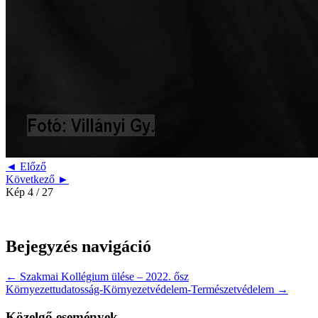
◄ Előző
Következő ►
Kép 4 / 27
Bejegyzés navigáció
← Szakmai Kollégium ülése – 2022. ősz
Környezettudatosság-Környezetvédelem-Természetvédelem →
Közelgő események