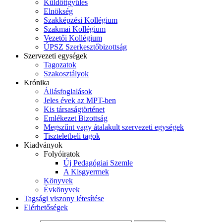
Küldöttgyűlés
Elnökség
Szakképzési Kollégium
Szakmai Kollégium
Vezetői Kollégium
ÚPSZ Szerkesztőbizottság
Szervezeti egységek
Tagozatok
Szakosztályok
Krónika
Állásfoglalások
Jeles évek az MPT-ben
Kis társaságtörténet
Emlékezet Bizottság
Megszűnt vagy átalakult szervezeti egységek
Tiszteletbeli tagok
Kiadványok
Folyóiratok
Új Pedagógiai Szemle
A Kisgyermek
Könyvek
Évkönyvek
Tagsági viszony létesítése
Elérhetőségek