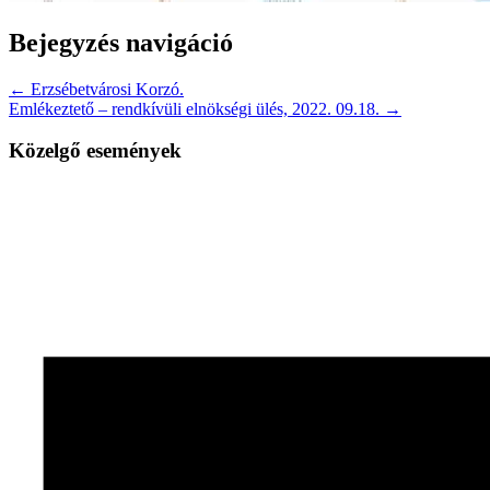
Bejegyzés navigáció
← Erzsébetvárosi Korzó.
Emlékeztető – rendkívüli elnökségi ülés, 2022. 09.18. →
Közelgő események