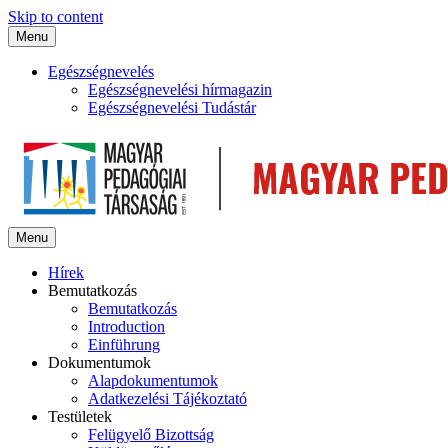
Skip to content
Menu
Egészségnevelés
Egészségnevelési hírmagazin
Egészségnevelési Tudástár
Menu
Hírek
Bemutatkozás
Bemutatkozás
Introduction
Einführung
Dokumentumok
Alapdokumentumok
Adatkezelési Tájékoztató
Testületek
Felügyelő Bizottság