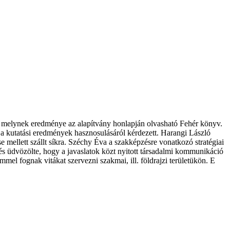
n, melynek eredménye az alapítvány honlapján olvasható Fehér könyv.
l a kutatási eredmények hasznosulásáról kérdezett. Harangi László
mellett szállt síkra. Széchy Éva a szakképzésre vonatkozó stratégiai
 és üdvözölte, hogy a javaslatok közt nyitott társadalmi kommunikáció
mel fognak vitákat szervezni szakmai, ill. földrajzi területükön. E