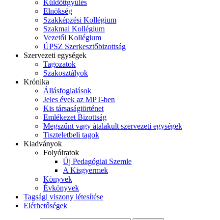
Küldöttgyűlés
Elnökség
Szakképzési Kollégium
Szakmai Kollégium
Vezetői Kollégium
ÚPSZ Szerkesztőbizottság
Szervezeti egységek
Tagozatok
Szakosztályok
Krónika
Állásfoglalások
Jeles évek az MPT-ben
Kis társaságtörténet
Emlékezet Bizottság
Megszűnt vagy átalakult szervezeti egységek
Tiszteletbeli tagok
Kiadványok
Folyóiratok
Új Pedagógiai Szemle
A Kisgyermek
Könyvek
Évkönyvek
Tagsági viszony létesítése
Elérhetőségek