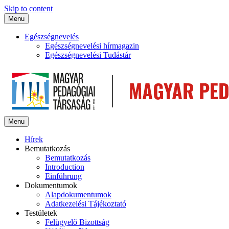
Skip to content
Menu
Egészségnevelés
Egészségnevelési hírmagazin
Egészségnevelési Tudástár
Menu
Hírek
Bemutatkozás
Bemutatkozás
Introduction
Einführung
Dokumentumok
Alapdokumentumok
Adatkezelési Tájékoztató
Testületek
Felügyelő Bizottság