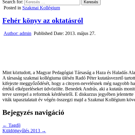
Search for:
Posted in
Szakmai Kollégium
Fehér könyv az oktatásról
Author:
admin
Published Date:
2013. május 27.
Mint köztudott, a Magyar Pedagógiai Társaság a Haza és Haladás Alap
A társaság szakmai kollégiuma ülésén Radó Péter kutatásvezető tartot
kifejezte meggyőződését, hogy a citoyen-nevelésnek még nagyobb hang
értékű elképzeléseket üdvözölte. Benedek András, aki a kutatás monito
terve szerepel a reformok kérdéseiről. E diskurzus jegyében jelentette
viták tapasztalatait év végén összegzi majd a Szakmai Kollégium köve
Bejegyzés navigáció
← Tagdíj
Küldöttgyűlés 2013 →