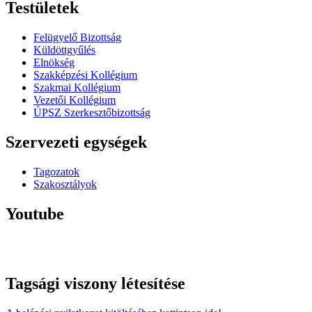
Testületek
Felügyelő Bizottság
Küldöttgyűlés
Elnökség
Szakképzési Kollégium
Szakmai Kollégium
Vezetői Kollégium
ÚPSZ Szerkesztőbizottság
Szervezeti egységek
Tagozatok
Szakosztályok
Youtube
Tagsági viszony létesítése