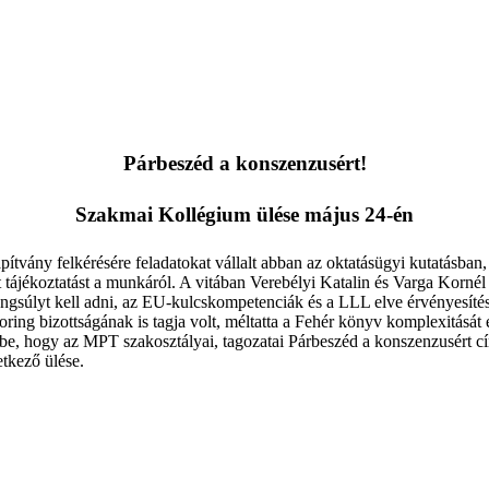
Párbeszéd a konszenzusért!
Szakmai Kollégium ülése május 24-én
ítvány felkérésére feladatokat vállalt abban az oktatásügyi kutatásba
t tájékoztatást a munkáról. A vitában Verebélyi Katalin és Varga Korné
súlyt kell adni, az EU-kulcskompetenciák és a LLL elve érvényesítése 
ring bizottságának is tagja volt, méltatta a Fehér könyv komplexitását
 be, hogy az MPT szakosztályai, tagozatai Párbeszéd a konszenzusért cím
tkező ülése.