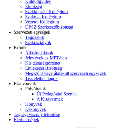
Küldöttgyűlés
Elnökség
Szakképzési Kollégium
Szakmai Kollégium
Vezetői Kollégium
ÚPSZ Szerkesztőbizottság
Szervezeti egységek
Tagozatok
Szakosztályok
Krónika
Állásfoglalások
Jeles évek az MPT-ben
Kis társaságtörténet
Emlékezet Bizottság
Megszűnt vagy átalakult szervezeti egységek
Tiszteletbeli tagok
Kiadványok
Folyóiratok
Új Pedagógiai Szemle
A Kisgyermek
Könyvek
Évkönyvek
Tagsági viszony létesítése
Elérhetőségek