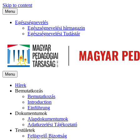
Skip to content
Menu
Egészségnevelés
Egészségnevelési hírmagazin
Egészségnevelési Tudástár
Menu
Hírek
Bemutatkozás
Bemutatkozás
Introduction
Einführung
Dokumentumok
Alapdokumentumok
Adatkezelési Tájékoztató
Testületek
Felügyelő Bizottság