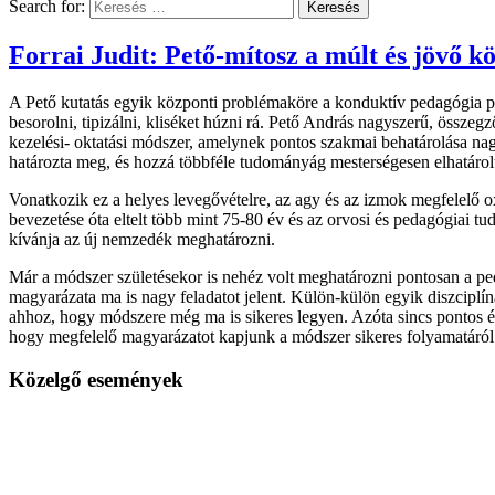
Search for:
Forrai Judit: Pető-mítosz a múlt és jövő kö
A Pető kutatás egyik központi problémaköre a konduktív pedagógia po
besorolni, tipizálni, kliséket húzni rá. Pető András nagyszerű, összeg
kezelési- oktatási módszer, amelynek pontos szakmai behatárolása na
határozta meg, és hozzá többféle tudományág mesterségesen elhatárol
Vonatkozik ez a helyes levegővételre, az agy és az izmok megfelelő o
bevezetése óta eltelt több mint 75-80 év és az orvosi és pedagógiai tu
kívánja az új nemzedék meghatározni.
Már a módszer születésekor is nehéz volt meghatározni pontosan a ped
magyarázata ma is nagy feladatot jelent. Külön-külön egyik diszciplína
ahhoz, hogy módszere még ma is sikeres legyen. Azóta sincs pontos és 
hogy megfelelő magyarázatot kapjunk a módszer sikeres folyamatáról
Közelgő események