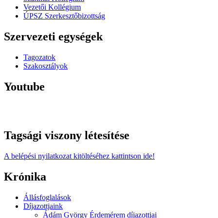
Vezetői Kollégium
ÚPSZ Szerkesztőbizottság
Szervezeti egységek
Tagozatok
Szakosztályok
Youtube
Tagsági viszony létesítése
A belépési nyilatkozat kitöltéséhez kattintson ide!
Krónika
Állásfoglalások
Díjazottjaink
Ádám György Érdemérem díjazottjai