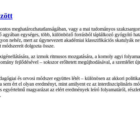
zött
ntos meghatározhatatlanságában, vagy a mai tudományos szakzsargonnal
ző agyában egységes, több, különböző forrásból táplálkozó gyógyító hatás
gyon nehéz, mert az úgynevezett akadémiai klasszifikációs skatulyák ne
t módszereit dolgozta össze.
xigénellátására, az izmok ritmusos mozgatására, a komoly agyi folyama
domány fejlődésével – sokszor erőltetett megújhodásával, a szemlélet új
agógiai és orvosi módszer együttes létét – különösen az akkori politik
 sem ért el olyan eredményt, mint amilyent ez az interdiszciplináris mó
egyértelmű magyarázat az elért eredmények leíró folyamatáról, részleteir
.