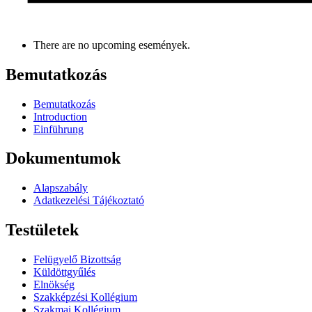
There are no upcoming események.
Bemutatkozás
Bemutatkozás
Introduction
Einführung
Dokumentumok
Alapszabály
Adatkezelési Tájékoztató
Testületek
Felügyelő Bizottság
Küldöttgyűlés
Elnökség
Szakképzési Kollégium
Szakmai Kollégium