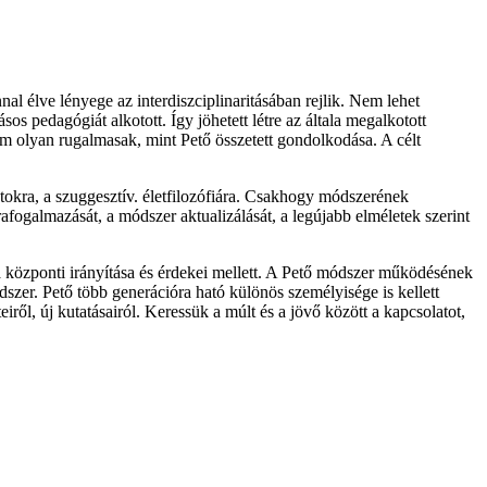
 élve lényege az interdiszciplinaritásában rejlik. Nem lehet
os pedagógiát alkotott. Így jöhetett létre az általa megalkotott
m olyan rugalmasak, mint Pető összetett gondolkodása. A célt
tokra, a szuggesztív. életfilozófiára. Csakhogy módszerének
rafogalmazását, a módszer aktualizálását, a legújabb elméletek szerint
a központi irányítása és érdekei mellett. A Pető módszer működésének
dszer. Pető több generációra ható különös személyisége is kellett
ől, új kutatásairól. Keressük a múlt és a jövő között a kapcsolatot,