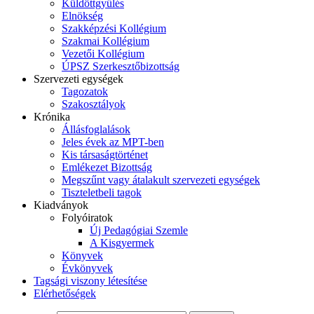
Küldöttgyűlés
Elnökség
Szakképzési Kollégium
Szakmai Kollégium
Vezetői Kollégium
ÚPSZ Szerkesztőbizottság
Szervezeti egységek
Tagozatok
Szakosztályok
Krónika
Állásfoglalások
Jeles évek az MPT-ben
Kis társaságtörténet
Emlékezet Bizottság
Megszűnt vagy átalakult szervezeti egységek
Tiszteletbeli tagok
Kiadványok
Folyóiratok
Új Pedagógiai Szemle
A Kisgyermek
Könyvek
Évkönyvek
Tagsági viszony létesítése
Elérhetőségek