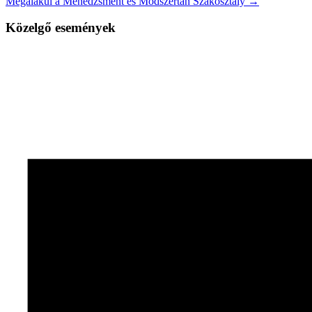
Megalakul a Menedzsment és Módszertan Szakosztály →
Közelgő események