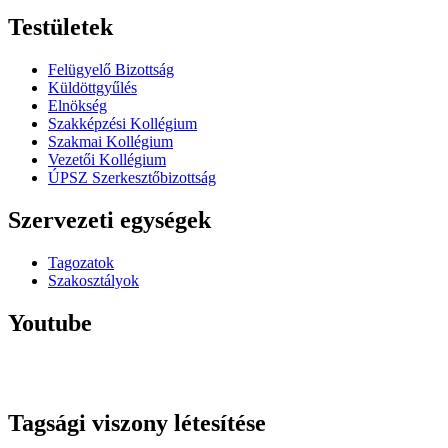
Testületek
Felügyelő Bizottság
Küldöttgyűlés
Elnökség
Szakképzési Kollégium
Szakmai Kollégium
Vezetői Kollégium
ÚPSZ Szerkesztőbizottság
Szervezeti egységek
Tagozatok
Szakosztályok
Youtube
Tagsági viszony létesítése