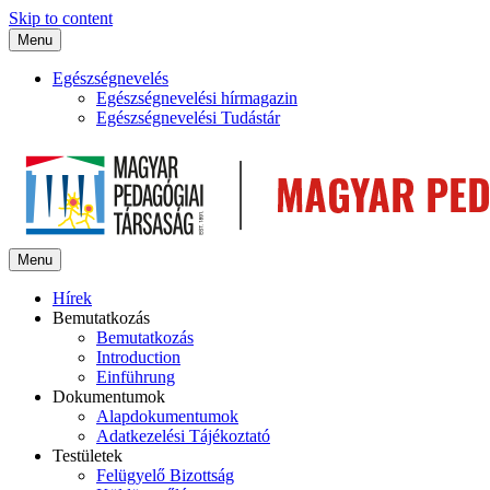
Skip to content
Menu
Egészségnevelés
Egészségnevelési hírmagazin
Egészségnevelési Tudástár
Menu
Hírek
Bemutatkozás
Bemutatkozás
Introduction
Einführung
Dokumentumok
Alapdokumentumok
Adatkezelési Tájékoztató
Testületek
Felügyelő Bizottság