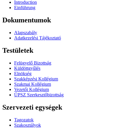
Introduction
Einführung
Dokumentumok
Alapszabály
Adatkezelési Tájékoztató
Testületek
Felügyelő Bizottság
Küldöttgyűlés
Elnökség
Szakképzési Kollégium
Szakmai Kollégium
Vezetői Kollégium
ÚPSZ Szerkesztőbizottság
Szervezeti egységek
Tagozatok
Szakosztályok