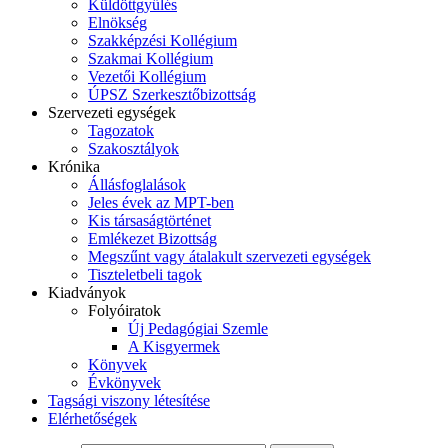
Küldöttgyűlés
Elnökség
Szakképzési Kollégium
Szakmai Kollégium
Vezetői Kollégium
ÚPSZ Szerkesztőbizottság
Szervezeti egységek
Tagozatok
Szakosztályok
Krónika
Állásfoglalások
Jeles évek az MPT-ben
Kis társaságtörténet
Emlékezet Bizottság
Megszűnt vagy átalakult szervezeti egységek
Tiszteletbeli tagok
Kiadványok
Folyóiratok
Új Pedagógiai Szemle
A Kisgyermek
Könyvek
Évkönyvek
Tagsági viszony létesítése
Elérhetőségek