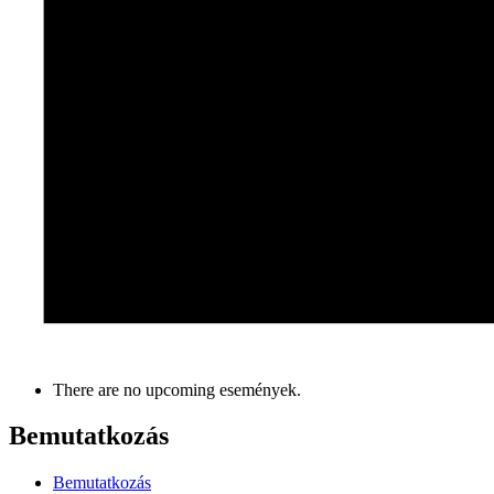
There are no upcoming események.
Bemutatkozás
Bemutatkozás