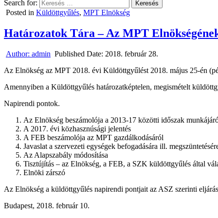
Search for:
Posted in
Küldöttgyűlés
,
MPT Elnökség
Határozatok Tára – Az MPT Elnökségének 5
Author:
admin
Published Date:
2018. február 28.
Az Elnökség az MPT 2018. évi Küldöttgyűlést 2018. május 25-én (pén
Amennyiben a Küldöttgyűlés határozatképtelen, megismételt küldöttgyű
Napirendi pontok.
Az Elnökség beszámolója a 2013-17 közötti időszak munkájáró
A 2017. évi közhasznúsági jelentés
A FEB beszámolója az MPT gazdálkodásáról
Javaslat a szervezeti egységek befogadására ill. megszüntetésér
Az Alapszabály módosítása
Tisztújítás – az Elnökség, a FEB, a SZK küldöttgyűlés által vál
Elnöki zárszó
Az Elnökség a küldöttgyűlés napirendi pontjait az ASZ szerinti eljárá
Budapest, 2018. február 10.