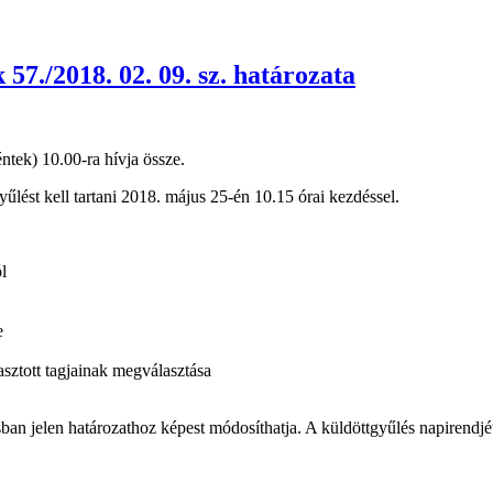
7./2018. 02. 09. sz. határozata
tek) 10.00-ra hívja össze.
lést kell tartani 2018. május 25-én 10.15 órai kezdéssel.
l
e
asztott tagjainak megválasztása
sban jelen határozathoz képest módosíthatja. A küldöttgyűlés napirendjé