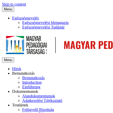
Skip to content
Menu
Egészségnevelés
Egészségnevelési hírmagazin
Egészségnevelési Tudástár
Menu
Hírek
Bemutatkozás
Bemutatkozás
Introduction
Einführung
Dokumentumok
Alapdokumentumok
Adatkezelési Tájékoztató
Testületek
Felügyelő Bizottság