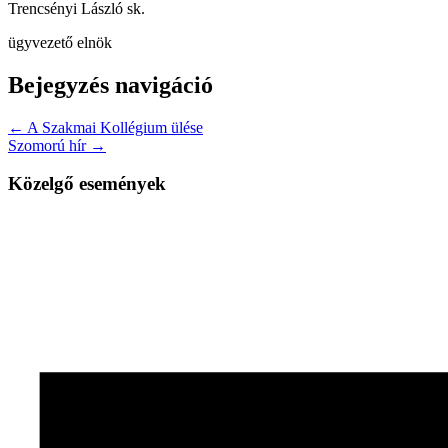
Trencsényi László sk.
ügyvezető elnök
Bejegyzés navigáció
← A Szakmai Kollégium ülése
Szomorú hír →
Közelgő események