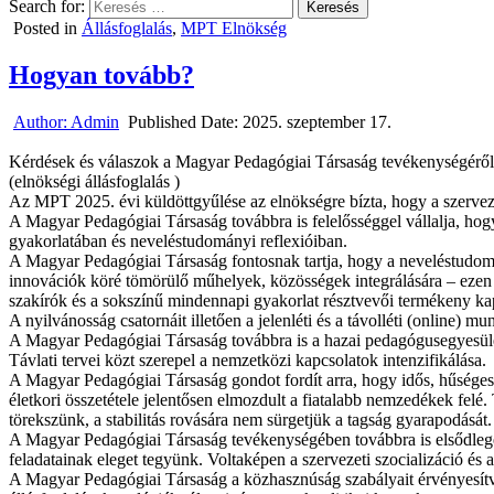
Search for:
Posted in
Állásfoglalás
,
MPT Elnökség
Hogyan tovább?
Author:
Admin
Published Date:
2025. szeptember 17.
Kérdések és válaszok a Magyar Pedagógiai Társaság tevékenységéről
(elnökségi állásfoglalás )
Az MPT 2025. évi küldöttgyűlése az elnökségre bízta, hogy a szervezet 
A Magyar Pedagógiai Társaság továbbra is felelősséggel vállalja, hogy
gyakorlatában és neveléstudományi reflexióiban.
A Magyar Pedagógiai Társaság fontosnak tartja, hogy a neveléstudom
innovációk köré tömörülő műhelyek, közösségek integrálására – ezen új
szakírók és a sokszínű mindennapi gyakorlat résztvevői termékeny kap
A nyilvánosság csatornáit illetően a jelenléti és a távolléti (online) 
A Magyar Pedagógiai Társaság továbbra is a hazai pedagógusegyesüle
Távlati tervei közt szerepel a nemzetközi kapcsolatok intenzifikálása.
A Magyar Pedagógiai Társaság gondot fordít arra, hogy idős, hűséges
életkori összetétele jelentősen elmozdult a fiatalabb nemzedékek fel
törekszünk, a stabilitás rovására nem sürgetjük a tagság gyarapodását.
A Magyar Pedagógiai Társaság tevékenységében továbbra is elsődleges 
feladatainak eleget tegyünk. Voltaképen a szervezeti szocializáció és
A Magyar Pedagógiai Társaság a közhasznúság szabályait érvényesítve 