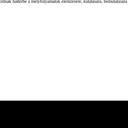
 szorítsák háttérbe a mélyfolyamatok elemzésére, kutatására, bemutatásá