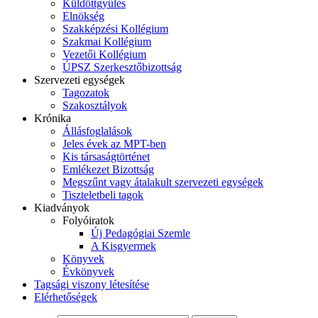
Küldöttgyűlés
Elnökség
Szakképzési Kollégium
Szakmai Kollégium
Vezetői Kollégium
ÚPSZ Szerkesztőbizottság
Szervezeti egységek
Tagozatok
Szakosztályok
Krónika
Állásfoglalások
Jeles évek az MPT-ben
Kis társaságtörténet
Emlékezet Bizottság
Megszűnt vagy átalakult szervezeti egységek
Tiszteletbeli tagok
Kiadványok
Folyóiratok
Új Pedagógiai Szemle
A Kisgyermek
Könyvek
Évkönyvek
Tagsági viszony létesítése
Elérhetőségek