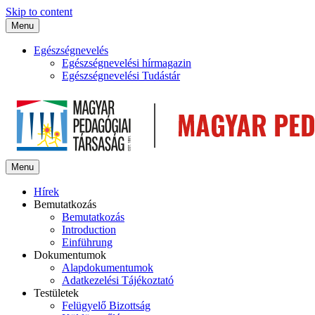
Skip to content
Menu
Egészségnevelés
Egészségnevelési hírmagazin
Egészségnevelési Tudástár
Menu
Hírek
Bemutatkozás
Bemutatkozás
Introduction
Einführung
Dokumentumok
Alapdokumentumok
Adatkezelési Tájékoztató
Testületek
Felügyelő Bizottság