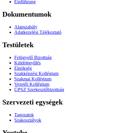
Einführung
Dokumentumok
Alapszabály
Adatkezelési Tájékoztató
Testületek
Felügyelő Bizottság
Küldöttgyűlés
Elnökség
Szakképzési Kollégium
Szakmai Kollégium
Vezetői Kollégium
ÚPSZ Szerkesztőbizottság
Szervezeti egységek
Tagozatok
Szakosztályok
Youtube