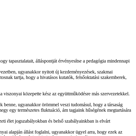
ogy tapasztalatait, álláspontját érvényesítse a pedagógia mindennapi
vezetben, ugyanakkor nyitott új kezdeményezések, szakmai
osnak tartja, hogy a hivatásos kutatók, felsőoktatási szakemberek,
a viszonyai közepette kész az együttműködésre más szervezetekkel.
ljék benne, ugyanakkor örömmel veszi tudomásul, hogy a társaság
emegy egy természetes fluktuáció, ám tagjaink hűségének megtartására
ti élet jogszabályokban és belső szabályainkban is elvárt
ai alapján állást foglalni, ugyanakkor ügyel arra, hogy ezek az