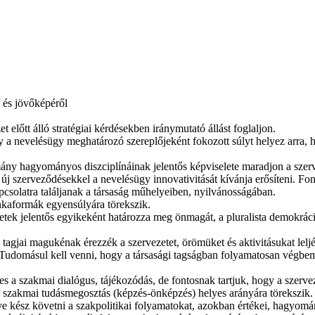
 és jövőképéről
előtt álló stratégiai kérdésekben iránymutató állást foglaljon.
 a nevelésügy meghatározó szereplőjeként fokozott súlyt helyez arra, h
ány hagyományos diszciplínáinak jelentős képviselete maradjon a szer
 szerveződésekkel a nevelésügy innovativitását kívánja erősíteni. Font
csolatra találjanak a társaság műhelyeiben, nyilvánosságában.
munkaformák egyensúlyára törekszik.
tek jelentős egyikeként határozza meg önmagát, a pluralista demokráci
 tagjai magukénak érezzék a szervezetet, örömüket és aktivitásukat le
é. Tudomásul kell venni, hogy a társasági tagságban folyamatosan végb
a szakmai dialógus, tájékozódás, de fontosnak tartjuk, hogy a szerveze
 a szakmai tudásmegosztás (képzés-önképzés) helyes arányára törekszik.
kész követni a szakpolitikai folyamatokat, azokban értékei, hagyomány