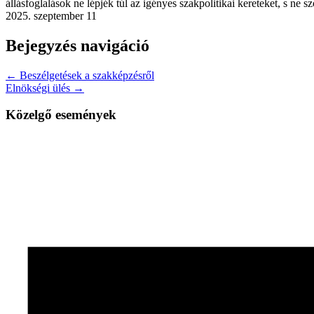
állásfoglalások ne lépjék túl az igényes szakpolitikai kereteket, s ne
2025. szeptember 11
Bejegyzés navigáció
← Beszélgetések a szakképzésről
Elnökségi ülés →
Közelgő események