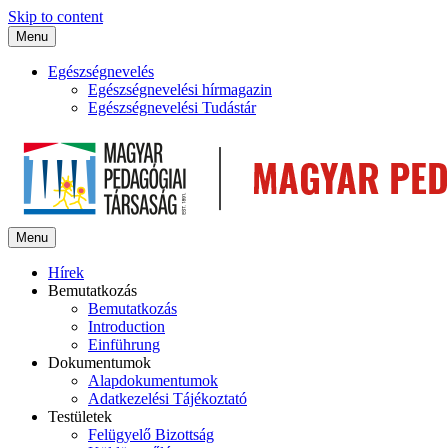
Skip to content
Menu
Egészségnevelés
Egészségnevelési hírmagazin
Egészségnevelési Tudástár
Menu
Hírek
Bemutatkozás
Bemutatkozás
Introduction
Einführung
Dokumentumok
Alapdokumentumok
Adatkezelési Tájékoztató
Testületek
Felügyelő Bizottság