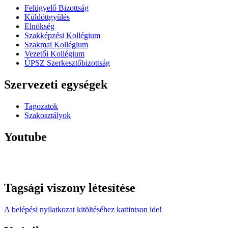
Felügyelő Bizottság
Küldöttgyűlés
Elnökség
Szakképzési Kollégium
Szakmai Kollégium
Vezetői Kollégium
ÚPSZ Szerkesztőbizottság
Szervezeti egységek
Tagozatok
Szakosztályok
Youtube
Tagsági viszony létesítése
A belépési nyilatkozat kitöltéséhez kattintson ide!