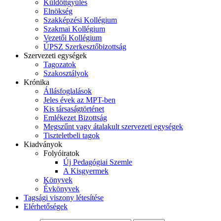
Küldöttgyűlés
Elnökség
Szakképzési Kollégium
Szakmai Kollégium
Vezetői Kollégium
ÚPSZ Szerkesztőbizottság
Szervezeti egységek
Tagozatok
Szakosztályok
Krónika
Állásfoglalások
Jeles évek az MPT-ben
Kis társaságtörténet
Emlékezet Bizottság
Megszűnt vagy átalakult szervezeti egységek
Tiszteletbeli tagok
Kiadványok
Folyóiratok
Új Pedagógiai Szemle
A Kisgyermek
Könyvek
Évkönyvek
Tagsági viszony létesítése
Elérhetőségek