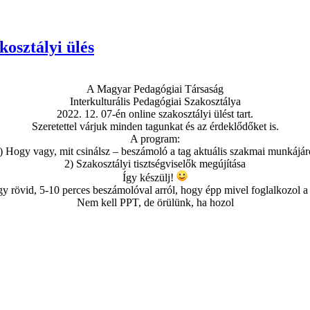
kosztályi ülés
A Magyar Pedagógiai Társaság
Interkulturális Pedagógiai Szakosztálya
2022. 12. 07-én online szakosztályi ülést tart.
Szeretettel várjuk minden tagunkat és az érdeklődőket is.
A program:
) Hogy vagy, mit csinálsz – beszámoló a tag aktuális szakmai munkájár
2) Szakosztályi tisztségviselők megújítása
Így készülj!
gy rövid, 5-10 perces beszámolóval arról, hogy épp mivel foglalkozol a
Nem kell PPT, de örülünk, ha hozol