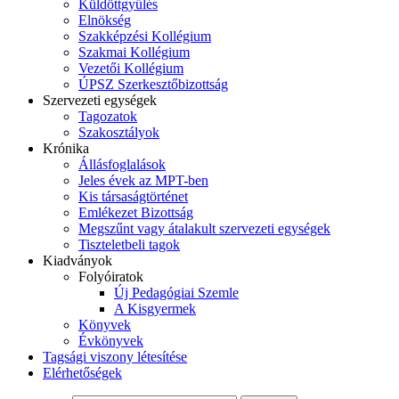
Küldöttgyűlés
Elnökség
Szakképzési Kollégium
Szakmai Kollégium
Vezetői Kollégium
ÚPSZ Szerkesztőbizottság
Szervezeti egységek
Tagozatok
Szakosztályok
Krónika
Állásfoglalások
Jeles évek az MPT-ben
Kis társaságtörténet
Emlékezet Bizottság
Megszűnt vagy átalakult szervezeti egységek
Tiszteletbeli tagok
Kiadványok
Folyóiratok
Új Pedagógiai Szemle
A Kisgyermek
Könyvek
Évkönyvek
Tagsági viszony létesítése
Elérhetőségek