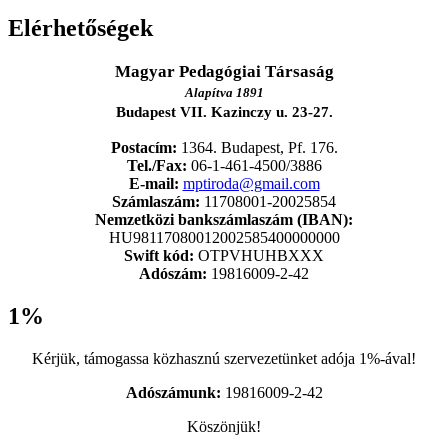
Elérhetőségek
Magyar Pedagógiai Társaság
Alapítva 1891
Budapest VII. Kazinczy u. 23-27.
Postacím:
1364. Budapest, Pf. 176.
Tel./Fax:
06-1-461-4500/3886
E-mail:
mptiroda@gmail.com
Számlaszám:
11708001-20025854
Nemzetközi bankszámlaszám (IBAN):
HU98117080012002585400000000
Swift kód:
OTPVHUHBXXX
Adószám:
19816009-2-42
1%
Kérjük, támogassa közhasznú szervezetünket adója 1%-ával!
Adószámunk:
19816009-2-42
Köszönjük!