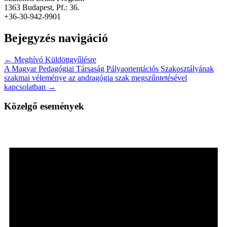
1363 Budapest, Pf.: 36.
+36-30-942-9901
Bejegyzés navigáció
← Meghívó Küldöttgyűlésre
A Magyar Pedagógiai Társaság Pályaorientációs Szakosztályának
szakmai véleménye az andragógia szak megszűntetésével
kapcsolatban →
Közelgő események