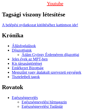
Youtube
Tagsági viszony létesítése
A belépési nyilatkozat kitöltéséhez kattintson ide!
Krónika
Állásfoglalások
Díjazottjaink
Ádám György Érdemérem díjazottjai
Jeles évek az MPT-ben
Kis társaságtörténet
Emlékezet Bizottság
Megszűnt vagy átalakult szervezeti egységek
Tiszteletbeli tagok
Rovatok
Egészségnevelés
Egészségnevelési hírmagazin
Egészségnevelési Tudástár