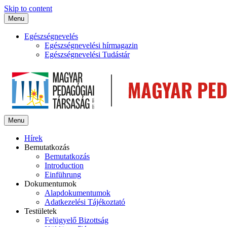
Skip to content
Menu
Egészségnevelés
Egészségnevelési hírmagazin
Egészségnevelési Tudástár
Menu
Hírek
Bemutatkozás
Bemutatkozás
Introduction
Einführung
Dokumentumok
Alapdokumentumok
Adatkezelési Tájékoztató
Testületek
Felügyelő Bizottság