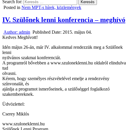
Search for:
Posted in
Nem MPT-s hírek, közlemények
IV. Szülőnek lenni konferencia – meghívó
Author:
admin
Published Date:
2015. május 04.
Kedves Meghívott!
Idén május 26-án, már IV. alkalommal rendezzük meg a Szülőnek
lenni
nyilvános szakmai konferenciát.
A programról bővebben a www.szuloneklenni.hu oldalról elindulva
tud
olvasni.
Kérem, hogy személyes részvételével emelje a rendezvény
színvonalát, és
ajánlja a programot ismerőseinek, a szülőséggel foglalkozó
szakembereknek.
Üdvözlettel:
Cserey Miklós
www.szuloneklenni.hu
Szülőnek Lenni Program