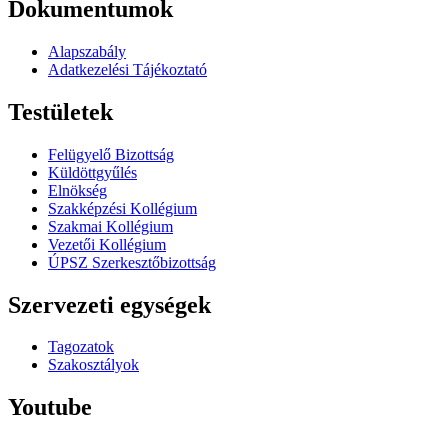
Dokumentumok
Alapszabály
Adatkezelési Tájékoztató
Testületek
Felügyelő Bizottság
Küldöttgyűlés
Elnökség
Szakképzési Kollégium
Szakmai Kollégium
Vezetői Kollégium
ÚPSZ Szerkesztőbizottság
Szervezeti egységek
Tagozatok
Szakosztályok
Youtube