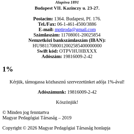
Alapítva 1891
Budapest VII. Kazinczy u. 23-27.
Postacím:
1364. Budapest, Pf. 176.
Tel./Fax:
06-1-461-4500/3886
E-mail:
mptiroda@gmail.com
Számlaszám:
11708001-20025854
Nemzetközi bankszámlaszám (IBAN):
HU98117080012002585400000000
Swift kód:
OTPVHUHBXXX
Adószám:
19816009-2-42
1%
Kérjük, támogassa közhasznú szervezetünket adója 1%-ával!
Adószámunk:
19816009-2-42
Köszönjük!
© Minden jog fenntartva
Magyar Pedagógiai Társaság – 2019
Copyright © 2026 Magyar Pedagógiai Társaság honlapja