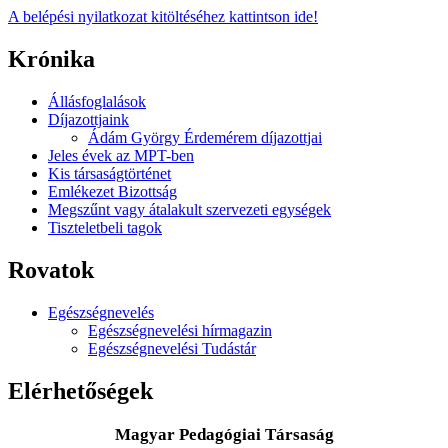
A belépési nyilatkozat kitöltéséhez kattintson ide!
Krónika
Állásfoglalások
Díjazottjaink
Ádám György Érdemérem díjazottjai
Jeles évek az MPT-ben
Kis társaságtörténet
Emlékezet Bizottság
Megszűnt vagy átalakult szervezeti egységek
Tiszteletbeli tagok
Rovatok
Egészségnevelés
Egészségnevelési hírmagazin
Egészségnevelési Tudástár
Elérhetőségek
Magyar Pedagógiai Társaság