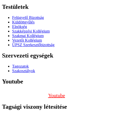
Testületek
Felügyelő Bizottság
Küldöttgyűlés
Elnökség
Szakképzési Kollégium
Szakmai Kollégium
Vezetői Kollégium
ÚPSZ Szerkesztőbizottság
Szervezeti egységek
Tagozatok
Szakosztályok
Youtube
Youtube
Tagsági viszony létesítése