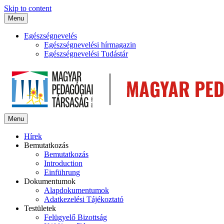
Skip to content
Menu
Egészségnevelés
Egészségnevelési hírmagazin
Egészségnevelési Tudástár
Menu
Hírek
Bemutatkozás
Bemutatkozás
Introduction
Einführung
Dokumentumok
Alapdokumentumok
Adatkezelési Tájékoztató
Testületek
Felügyelő Bizottság