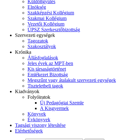
Küldöttgyűlés
Elnökség
Szakképzési Kollégium
Szakmai Kollégium
Vezetői Kollégium
ÚPSZ Szerkesztőbizottság
Szervezeti egységek
Tagozatok
Szakosztályok
Krónika
Állásfoglalások
Jeles évek az MPT-ben
Kis társaságtörténet
Emlékezet Bizottság
Megszűnt vagy átalakult szervezeti egységek
Tiszteletbeli tagok
Kiadványok
Folyóiratok
Új Pedagógiai Szemle
A Kisgyermek
Könyvek
Évkönyvek
Tagsági viszony létesítése
Elérhetőségek