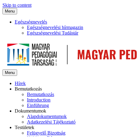
Skip to content
Menu
Egészségnevelés
Egészségnevelési hírmagazin
Egészségnevelési Tudástár
Menu
Hírek
Bemutatkozás
Bemutatkozás
Introduction
Einführung
Dokumentumok
Alapdokumentumok
Adatkezelési Tájékoztató
Testületek
Felügyelő Bizottság