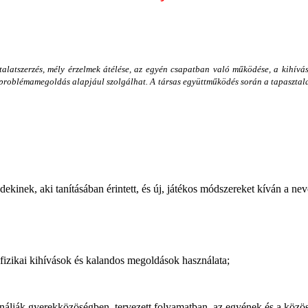
alatszerzés, mély érzelmek átélése, az egyén csapatban való működése, a kihívás
ós problémamegoldás alapjául szolgálhat. A társas együttműködés során a tapasztal
k, aki tanításában érintett, és új, játékos módszereket kíván a nevelési
, fizikai kihívások és kalandos megoldások használata;
ják gyerekközöségben, tervezett folyamatban, az egyének és a közössé