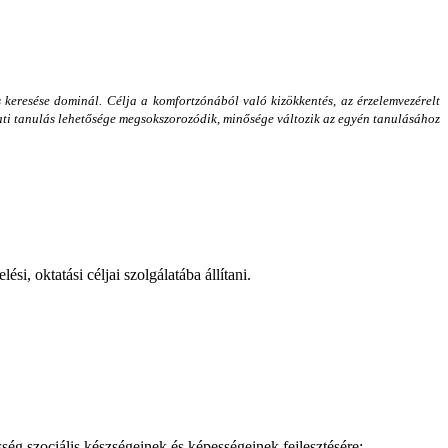
 keresése dominál. Célja a komfortzónából való kizökkentés, az érzelemvezérelt
ati tanulás lehetősége megsokszorozódik, minősége változik az egyén tanulásához
, oktatási céljai szolgálatába állítani.
g szociális készségeinek és képességeinek fejlesztésére;