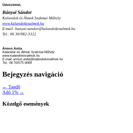
Üdvözlettel,
Bányai Sándor
Kalandok és Álmok Szakmai Műhely
www.kalandokesalmok.hu
E-mail:
banyai.sandor@kalandokesalmok.hu
Tel.: 06 30/982-3322
Ármos Anita
Kalandok és Álmok Szakmai Műhely
www.kalandokesalmok.hu
E-mail: armos.anita@kalandokesalmok.hu
Tel.: 06 70/575-9089
Bejegyzés navigáció
← Tagdíj
Adó 1% →
Közelgő események