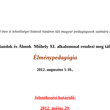
2-ben is
lehetőséget biztosít határon túli magyar pedagógusok számára
landok és Álmok Műhely XI. alkalommal rendezi meg táb
Élménypedagógia
2012. augusztus 5-10.,
Jelentkezési határidő:
2012. május 29.