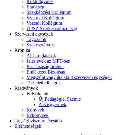
Küldöttgyűlés
Elnökség
Szakképzési Kollégium
Szakmai Kollégium
Vezetői Kollégium
ÚPSZ Szerkesztőbizottság
Szervezeti egységek
Tagozatok
Szakosztályok
Krónika
Állásfoglalások
Jeles évek az MPT-ben
Kis társaságtörténet
Emlékezet Bizottság
Megszűnt vagy átalakult szervezeti egységek
Tiszteletbeli tagok
Kiadványok
Folyóiratok
Új Pedagógiai Szemle
A Kisgyermek
Könyvek
Évkönyvek
Tagsági viszony létesítése
Elérhetőségek