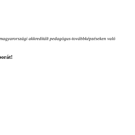
magyarországi akkreditált pedagógus-továbbképzéseken való
orát!