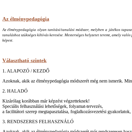
Az élménypedagógia
Az élménypedagógia olyan tanítási/tanulási módszer, melyben a játékos tapaszt
tanuláshoz szükséges kihívás keresése. Mesterséges helyzetet teremt, amely val
képest.
Választható szintek
1. ALAPOZÓ / KEZDŐ
Azoknak, akik az élménypedagógia módszerét még nem ismerik. Mindekine
2. HALADÓ
Kizárólag korábban már képzést végzetteknek!
Speciális felhasználási lehetőségek, folyamat-tervezés,
a facilitátori szerep megtapasztalása, foglalkozásvezetési gyakorlatok
3. RENDSZERES FELHASZNÁLÓ
Azoknak, akik az élménypedagógia módszerét már rendszeresen használ