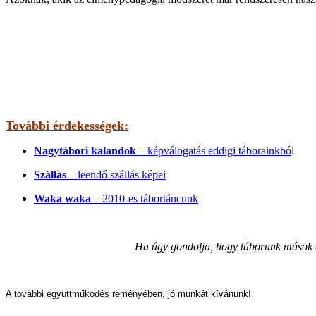
További érdekességek:
Nagytábori kalandok
– képválogatás eddigi táborainkbó
l
Szállás
– leendő szállás képei
Waka waka
– 2010-es tábortáncunk
Ha úgy gondolja, hogy táborunk mások ér
A további együttműködés reményében, jó munkát kívánunk!