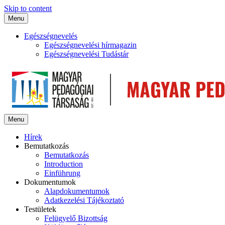
Skip to content
Menu
Egészségnevelés
Egészségnevelési hírmagazin
Egészségnevelési Tudástár
Menu
Hírek
Bemutatkozás
Bemutatkozás
Introduction
Einführung
Dokumentumok
Alapdokumentumok
Adatkezelési Tájékoztató
Testületek
Felügyelő Bizottság