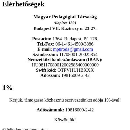
Elérhetőségek
Magyar Pedagógiai Társaság
Alapítva 1891
Budapest VII. Kazinczy u. 23-27.
Postacím:
1364. Budapest, Pf. 176.
Tel./Fax:
06-1-461-4500/3886
E-mail:
mptiroda@gmail.com
Számlaszám:
11708001-20025854
Nemzetközi bankszámlaszám (IBAN):
HU98117080012002585400000000
Swift kód:
OTPVHUHBXXX
Adószám:
19816009-2-42
1%
Kérjük, támogassa közhasznú szervezetünket adója 1%-ával!
Adószámunk:
19816009-2-42
Köszönjük!
© Minden jog fenntartva