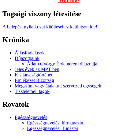
Youtube
Tagsági viszony létesítése
A belépési nyilatkozat kitöltéséhez kattintson ide!
Krónika
Állásfoglalások
Díjazottjaink
Ádám György Érdemérem díjazottjai
Jeles évek az MPT-ben
Kis társaságtörténet
Emlékezet Bizottság
Megszűnt vagy átalakult szervezeti egységek
Tiszteletbeli tagok
Rovatok
Egészségnevelés
Egészségnevelési hírmagazin
Egészségnevelési Tudástár