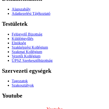
Alapszabály
Adatkezelési Tájékoztató
Testületek
Felügyelő Bizottság
Küldöttgyűlés
Elnökség
Szakképzési Kollégium
Szakmai Kollégium
Vezetői Kollégium
ÚPSZ Szerkesztőbizottság
Szervezeti egységek
Tagozatok
Szakosztályok
Youtube