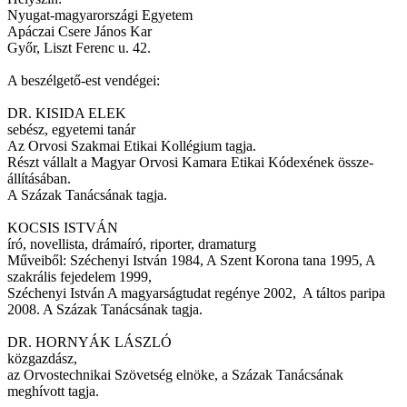
Nyugat-magyarországi Egyetem
Apáczai Csere János Kar
Győr, Liszt Ferenc u. 42.
A beszélgető-est vendégei:
DR. KISIDA ELEK
sebész, egyetemi tanár
Az Orvosi Szakmai Etikai Kollégium tagja.
Részt vállalt a Magyar Orvosi Kamara Etikai Kódexének össze-
állításában.
A Százak Tanácsának tagja.
KOCSIS ISTVÁN
író, novellista, drámaíró, riporter, dramaturg
Műveiből: Széchenyi István 1984, A Szent Korona tana 1995, A
szakrális fejedelem 1999,
Széchenyi István A magyarságtudat regénye 2002, A táltos paripa
2008. A Százak Tanácsának tagja.
DR. HORNYÁK LÁSZLÓ
közgazdász,
az Orvostechnikai Szövetség elnöke, a Százak Tanácsának
meghívott tagja.