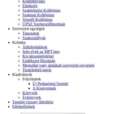
Küldöttgyűlés
Elnökség
Szakképzési Kollégium
Szakmai Kollégium
Vezetői Kollégium
ÚPSZ Szerkesztőbizottság
Szervezeti egységek
Tagozatok
Szakosztályok
Krónika
Állásfoglalások
Jeles évek az MPT-ben
Kis társaságtörténet
Emlékezet Bizottság
Megszűnt vagy átalakult szervezeti egységek
Tiszteletbeli tagok
Kiadványok
Folyóiratok
Új Pedagógiai Szemle
A Kisgyermek
Könyvek
Évkönyvek
Tagsági viszony létesítése
Elérhetőségek