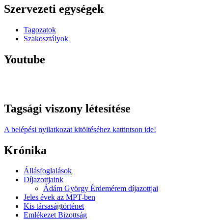
Szervezeti egységek
Tagozatok
Szakosztályok
Youtube
Tagsági viszony létesítése
A belépési nyilatkozat kitöltéséhez kattintson ide!
Krónika
Állásfoglalások
Díjazottjaink
Ádám György Érdemérem díjazottjai
Jeles évek az MPT-ben
Kis társaságtörténet
Emlékezet Bizottság