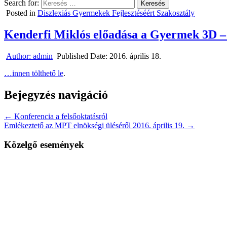
Search for:
Posted in
Diszlexiás Gyermekek Fejlesztéséért Szakosztály
Kenderfi Miklós előadása a Gyermek 3D – 
Author:
admin
Published Date:
2016. április 18.
…innen tölthető le
.
Bejegyzés navigáció
← Konferencia a felsőoktatásról
Emlékeztető az MPT elnökségi üléséről 2016. április 19. →
Közelgő események