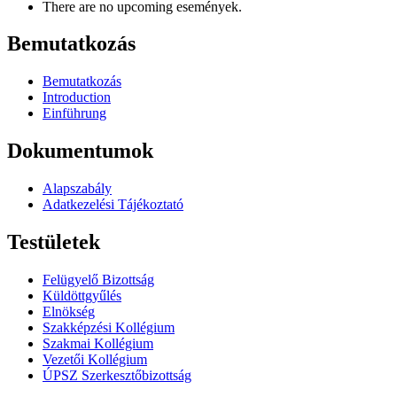
There are no upcoming események.
Bemutatkozás
Bemutatkozás
Introduction
Einführung
Dokumentumok
Alapszabály
Adatkezelési Tájékoztató
Testületek
Felügyelő Bizottság
Küldöttgyűlés
Elnökség
Szakképzési Kollégium
Szakmai Kollégium
Vezetői Kollégium
ÚPSZ Szerkesztőbizottság