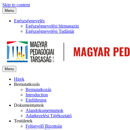
Skip to content
Menu
Egészségnevelés
Egészségnevelési hírmagazin
Egészségnevelési Tudástár
Menu
Hírek
Bemutatkozás
Bemutatkozás
Introduction
Einführung
Dokumentumok
Alapdokumentumok
Adatkezelési Tájékoztató
Testületek
Felügyelő Bizottság