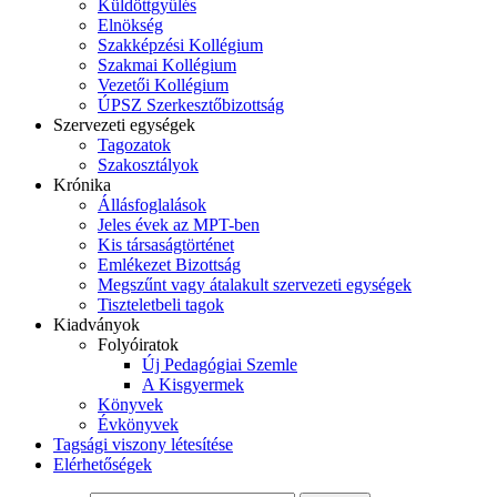
Küldöttgyűlés
Elnökség
Szakképzési Kollégium
Szakmai Kollégium
Vezetői Kollégium
ÚPSZ Szerkesztőbizottság
Szervezeti egységek
Tagozatok
Szakosztályok
Krónika
Állásfoglalások
Jeles évek az MPT-ben
Kis társaságtörténet
Emlékezet Bizottság
Megszűnt vagy átalakult szervezeti egységek
Tiszteletbeli tagok
Kiadványok
Folyóiratok
Új Pedagógiai Szemle
A Kisgyermek
Könyvek
Évkönyvek
Tagsági viszony létesítése
Elérhetőségek