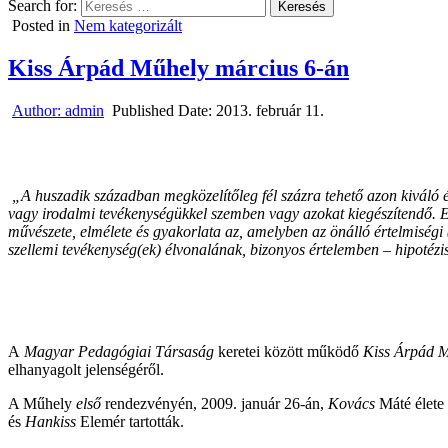
Search for:
Posted in
Nem kategorizált
Kiss Árpád Műhely március 6-án
Author:
admin
Published Date:
2013. február 11.
„A huszadik században megközelítőleg fél százra tehető azon kiváló ér
vagy irodalmi tevékenységükkel szemben vagy azokat kiegészítendő. E
művészete, elmélete és gyakorlata az, amelyben az önálló értelmiségi
szellemi tevékenység(ek) élvonalának, bizonyos értelemben – hipotézi
A
Magyar Pedagógiai Társaság
keretei között működő
Kiss Árpád 
elhanyagolt jelenségéről.
A Műhely
első
rendezvényén, 2009. január 26-án,
Kovács
Máté élete 
és
Hankiss
Elemér tartották.