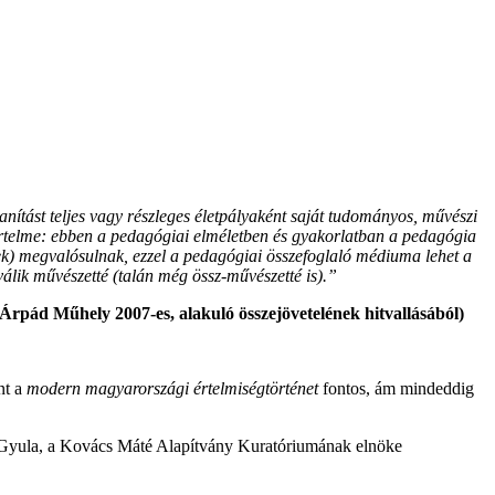
anítást teljes vagy részleges életpályaként saját tudományos, művészi
értelme: ebben a pedagógiai elméletben és gyakorlatban a pedagógia
gek) megvalósulnak, ezzel a pedagógiai összefoglaló médiuma lehet a
álik művészetté (talán még össz-művészetté is).”
 Árpád Műhely 2007-es, alakuló összejövetelének hitvallásából)
nt a
modern magyarországi értelmiségtörténet
fontos, ám mindeddig
yula, a Kovács Máté Alapítvány Kuratóriumának elnöke