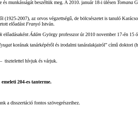
te és munkásságát beszéltük meg. A 2010. január 18-i ülésen
Tomana
Gy
l (1925-2007), az orvos végzettségű, de bölcsészetet is tanuló Karácson
rtott előadást
Franyó
István.
ik
előadásaként
Ádám
György professzor úr 2010 november 17-én 15 ó
yugat
korának tanárképéről és irodalmi tanáralakjairól” című doktori (hi
 tisztelettel hívjuk és várjuk.
 emeleti 204-es tanterme.
unk a disszertáció fontos szövegrészeihez.