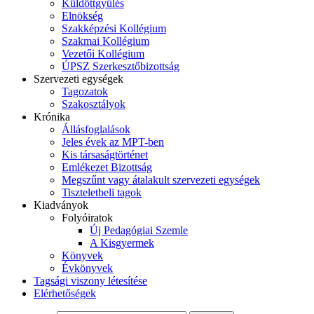
Küldöttgyűlés
Elnökség
Szakképzési Kollégium
Szakmai Kollégium
Vezetői Kollégium
ÚPSZ Szerkesztőbizottság
Szervezeti egységek
Tagozatok
Szakosztályok
Krónika
Állásfoglalások
Jeles évek az MPT-ben
Kis társaságtörténet
Emlékezet Bizottság
Megszűnt vagy átalakult szervezeti egységek
Tiszteletbeli tagok
Kiadványok
Folyóiratok
Új Pedagógiai Szemle
A Kisgyermek
Könyvek
Évkönyvek
Tagsági viszony létesítése
Elérhetőségek