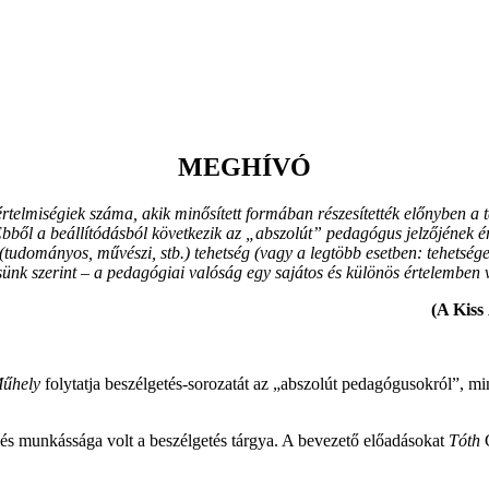
MEGHÍVÓ
telmiségiek száma, akik minősített formában részesítették előnyben a t
bből a beállítódásból következik az „abszolút” pedagógus jelzőjének 
 (tudományos, művészi, stb.) tehetség (vagy a legtöbb esetben: tehetsé
sünk szerint – a pedagógiai valóság egy sajátos és különös értelemben v
(A Kiss
Műhely
folytatja beszélgetés-sorozatát az „abszolút pedagógusokról”, mi
és munkássága volt a beszélgetés tárgya. A bevezető előadásokat
Tóth
G