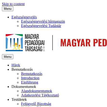
Skip to content
Menu
Egészségnevelés
Egészségnevelési hírmagazin
Egészségnevelési Tudástár
Menu
Hírek
Bemutatkozás
Bemutatkozás
Introduction
Einführung
Dokumentumok
Alapdokumentumok
Adatkezelési Tájékoztató
Testületek
Felügyelő Bizottság