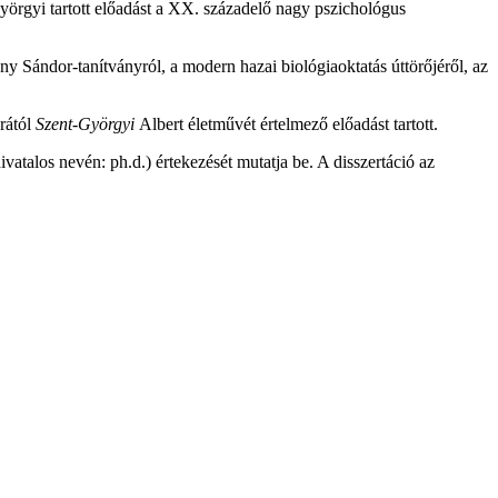
örgyi tartott előadást a XX. századelő nagy pszichológus
y Sándor-tanítványról, a modern hazai biológiaoktatás úttörőjéről, az
rától
Szent-Györgyi
Albert életművét értelmező előadást tartott.
vatalos nevén: ph.d.) értekezését mutatja be. A disszertáció az