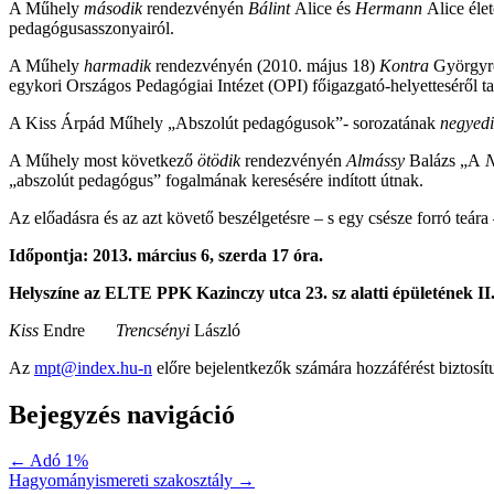
A Műhely
második
rendezvényén
Bálint
Alice és
Hermann
Alice
éle
pedagógusasszonyairól.
A Műhely
harmadik
rendezvényén (2010. május 18)
Kontra
Györgyrő
egykori Országos Pedagógiai Intézet (OPI) főigazgató-helyetteséről ta
A Kiss Árpád Műhely „Abszolút pedagógusok”- sorozatának
negyed
A Műhely most következő
ötödik
rendezvényén
Almássy
Balázs „A
N
„abszolút pedagógus” fogalmának keresésére indított útnak.
Az előadásra és az azt követő beszélgetésre – s egy csésze forró teára –
Időpontja: 2013. március 6, szerda 17 óra.
Helyszíne az ELTE PPK Kazinczy utca 23. sz alatti épületének II.
Kiss
Endre
Trencsényi
László
Az
mpt@index.hu-n
előre bejelentkezők számára hozzáférést biztosít
Bejegyzés navigáció
← Adó 1%
Hagyományismereti szakosztály →