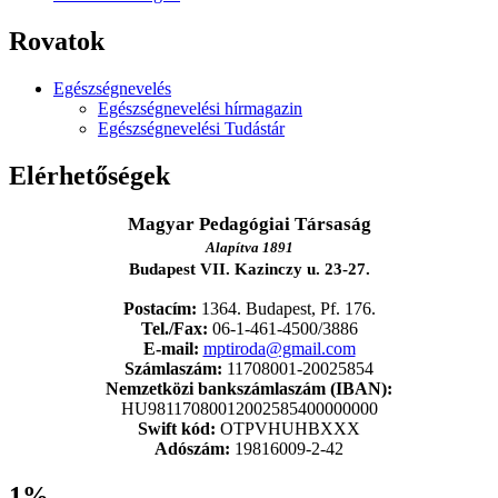
Rovatok
Egészségnevelés
Egészségnevelési hírmagazin
Egészségnevelési Tudástár
Elérhetőségek
Magyar Pedagógiai Társaság
Alapítva 1891
Budapest VII. Kazinczy u. 23-27.
Postacím:
1364. Budapest, Pf. 176.
Tel./Fax:
06-1-461-4500/3886
E-mail:
mptiroda@gmail.com
Számlaszám:
11708001-20025854
Nemzetközi bankszámlaszám (IBAN):
HU98117080012002585400000000
Swift kód:
OTPVHUHBXXX
Adószám:
19816009-2-42
1%