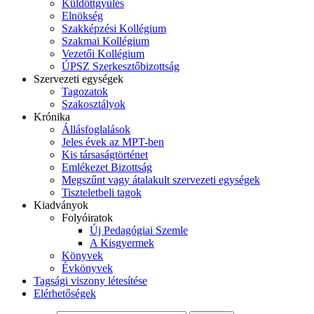
Küldöttgyűlés
Elnökség
Szakképzési Kollégium
Szakmai Kollégium
Vezetői Kollégium
ÚPSZ Szerkesztőbizottság
Szervezeti egységek
Tagozatok
Szakosztályok
Krónika
Állásfoglalások
Jeles évek az MPT-ben
Kis társaságtörténet
Emlékezet Bizottság
Megszűnt vagy átalakult szervezeti egységek
Tiszteletbeli tagok
Kiadványok
Folyóiratok
Új Pedagógiai Szemle
A Kisgyermek
Könyvek
Évkönyvek
Tagsági viszony létesítése
Elérhetőségek