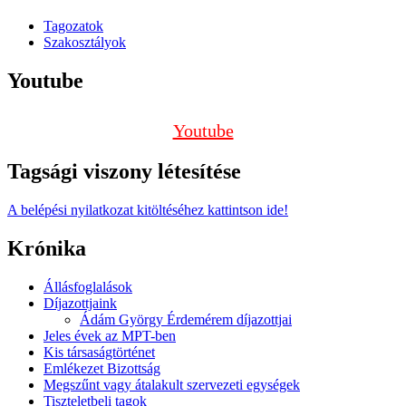
Tagozatok
Szakosztályok
Youtube
Youtube
Tagsági viszony létesítése
A belépési nyilatkozat kitöltéséhez kattintson ide!
Krónika
Állásfoglalások
Díjazottjaink
Ádám György Érdemérem díjazottjai
Jeles évek az MPT-ben
Kis társaságtörténet
Emlékezet Bizottság
Megszűnt vagy átalakult szervezeti egységek
Tiszteletbeli tagok