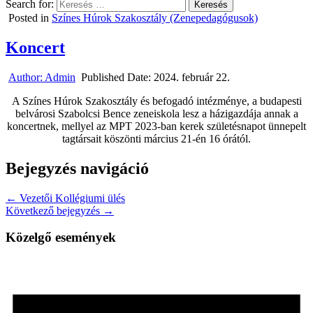
Search for:
Posted in
Színes Húrok Szakosztály (Zenepedagógusok)
Koncert
Author:
Admin
Published Date:
2024. február 22.
A Színes Húrok Szakosztály és befogadó intézménye, a budapesti
belvárosi Szabolcsi Bence zeneiskola lesz a házigazdája annak a
koncertnek, mellyel az MPT 2023-ban kerek születésnapot ünnepelt
tagtársait köszönti március 21-én 16 órától.
Bejegyzés navigáció
← Vezetői Kollégiumi ülés
Következő bejegyzés →
Közelgő események