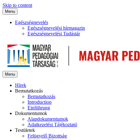
Skip to content
Menu
Egészségnevelés
Egészségnevelési hírmagazin
Egészségnevelési Tudástár
Menu
Hírek
Bemutatkozás
Bemutatkozás
Introduction
Einführung
Dokumentumok
Alapdokumentumok
Adatkezelési Tájékoztató
Testületek
Felügyelő Bizottság