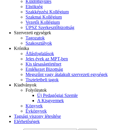
Küldöttgyűlés
Elnökség
Szakképzési Kollégium
Szakmai Kollégium
Vezetői Kollégium
ÚPSZ Szerkesztőbizottság
Szervezeti egységek
Tagozatok
Szakosztályok
Krónika
Állásfoglalások
Jeles évek az MPT-ben
Kis társaságtörténet
Emlékezet Bizottság
Megszűnt vagy átalakult szervezeti egységek
Tiszteletbeli tagok
Kiadványok
Folyóiratok
Új Pedagógiai Szemle
A Kisgyermek
Könyvek
Évkönyvek
Tagsági viszony létesítése
Elérhetőségek