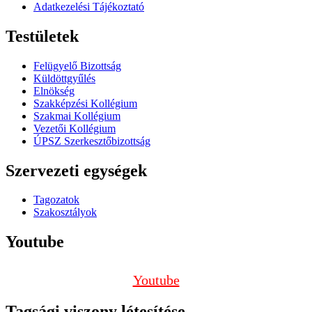
Adatkezelési Tájékoztató
Testületek
Felügyelő Bizottság
Küldöttgyűlés
Elnökség
Szakképzési Kollégium
Szakmai Kollégium
Vezetői Kollégium
ÚPSZ Szerkesztőbizottság
Szervezeti egységek
Tagozatok
Szakosztályok
Youtube
Youtube
Tagsági viszony létesítése