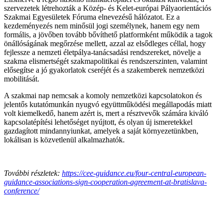
szervezetek létrehozták a Közép- és Kelet-európai Pályaorientációs
Szakmai Egyesületek Fóruma elnevezésű hálózatot. Ez a
kezdeményezés nem minősül jogi személynek, hanem egy nem
formális, a jövőben tovább bővíthető platformként működik a tagok
önállóságának megőrzése mellett, azzal az elsődleges céllal, hogy
fejlessze a nemzeti életpálya-tanácsadási rendszereket, növelje a
szakma elismertségét szakmapolitikai és rendszerszinten, valamint
elősegítse a jó gyakorlatok cseréjét és a szakemberek nemzetközi
mobilitását.
A szakmai nap nemcsak a komoly nemzetközi kapcsolatokon és
jelentős kutatómunkán nyugvó együttműködési megállapodás miatt
volt kiemelkedő, hanem azért is, mert a résztvevők számára kiváló
kapcsolatépítési lehetőséget nyújtott, és olyan új ismeretekkel
gazdagított mindannyiunkat, amelyek a saját környezetünkben,
lokálisan is közvetlenül alkalmazhatók.
További részletek:
https://cee-guidance.eu/four-central-european-
guidance-associations-sign-cooperation-agreement-at-bratislava-
conference/