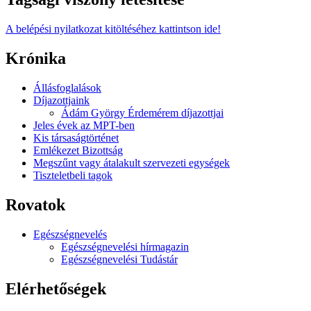
A belépési nyilatkozat kitöltéséhez kattintson ide!
Krónika
Állásfoglalások
Díjazottjaink
Ádám György Érdemérem díjazottjai
Jeles évek az MPT-ben
Kis társaságtörténet
Emlékezet Bizottság
Megszűnt vagy átalakult szervezeti egységek
Tiszteletbeli tagok
Rovatok
Egészségnevelés
Egészségnevelési hírmagazin
Egészségnevelési Tudástár
Elérhetőségek