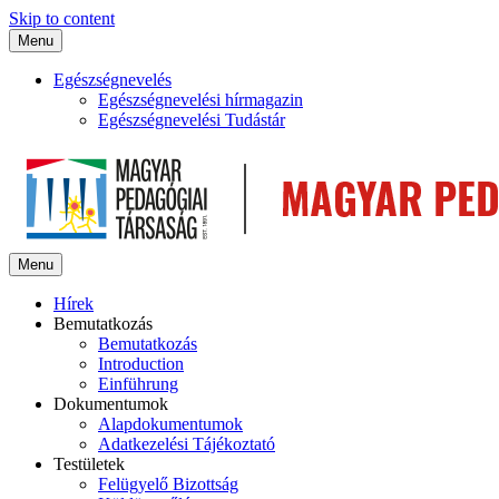
Skip to content
Menu
Egészségnevelés
Egészségnevelési hírmagazin
Egészségnevelési Tudástár
Menu
Hírek
Bemutatkozás
Bemutatkozás
Introduction
Einführung
Dokumentumok
Alapdokumentumok
Adatkezelési Tájékoztató
Testületek
Felügyelő Bizottság