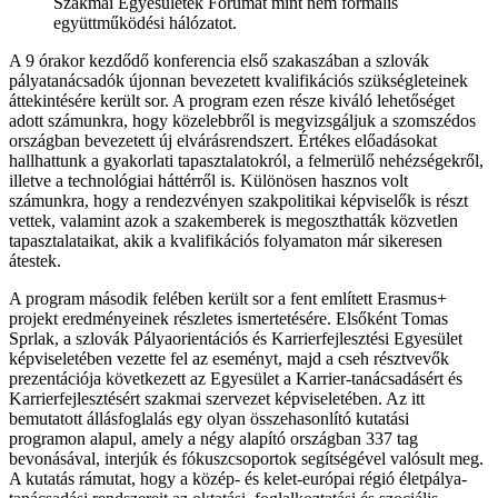
Szakmai Egyesületek Fórumát mint nem formális
együttműködési hálózatot.
A 9 órakor kezdődő konferencia első szakaszában a szlovák
pályatanácsadók újonnan bevezetett kvalifikációs szükségleteinek
áttekintésére került sor. A program ezen része kiváló lehetőséget
adott számunkra, hogy közelebbről is megvizsgáljuk a szomszédos
országban bevezetett új elvárásrendszert. Értékes előadásokat
hallhattunk a gyakorlati tapasztalatokról, a felmerülő nehézségekről,
illetve a technológiai háttérről is. Különösen hasznos volt
számunkra, hogy a rendezvényen szakpolitikai képviselők is részt
vettek, valamint azok a szakemberek is megoszthatták közvetlen
tapasztalataikat, akik a kvalifikációs folyamaton már sikeresen
átestek.
A program második felében került sor a fent említett Erasmus+
projekt eredményeinek részletes ismertetésére. Elsőként Tomas
Sprlak, a szlovák Pályaorientációs és Karrierfejlesztési Egyesület
képviseletében vezette fel az eseményt, majd a cseh résztvevők
prezentációja következett az Egyesület a Karrier-tanácsadásért és
Karrierfejlesztésért szakmai szervezet képviseletében. Az itt
bemutatott állásfoglalás egy olyan összehasonlító kutatási
programon alapul, amely a négy alapító országban 337 tag
bevonásával, interjúk és fókuszcsoportok segítségével valósult meg.
A kutatás rámutat, hogy a közép- és kelet-európai régió életpálya-