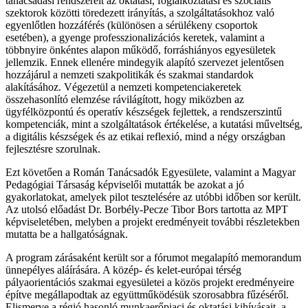
tanácsadási rendszereit az oktatási, foglalkoztatási és szociális
szektorok közötti töredezett irányítás, a szolgáltatásokhoz való
egyenlőtlen hozzáférés (különösen a sérülékeny csoportok
esetében), a gyenge professzionalizációs keretek, valamint a
többnyire önkéntes alapon működő, forráshiányos egyesületek
jellemzik. Ennek ellenére mindegyik alapító szervezet jelentősen
hozzájárul a nemzeti szakpolitikák és szakmai standardok
alakításához. Végezetül a nemzeti kompetenciakeretek
összehasonlító elemzése rávilágított, hogy miközben az
ügyfélközpontú és operatív készségek fejlettek, a rendszerszintű
kompetenciák, mint a szolgáltatások értékelése, a kutatási műveltség,
a digitális készségek és az etikai reflexió, mind a négy országban
fejlesztésre szorulnak.
Ezt követően a Román Tanácsadók Egyesülete, valamint a Magyar
Pedagógiai Társaság képviselői mutatták be azokat a jó
gyakorlatokat, amelyek pilot tesztelésére az utóbbi időben sor került.
Az utolsó előadást Dr. Borbély-Pecze Tibor Bors tartotta az MPT
képviseletében, melyben a projekt eredményeit további részletekben
mutatta be a hallgatóságnak.
A program zárásaként került sor a fórumot megalapító memorandum
ünnepélyes aláírására. A közép- és kelet-európai térség
pályaorientációs szakmai egyesületei a közös projekt eredményeire
építve megállapodtak az együttműködésük szorosabbra fűzéséről.
Elismerve a régió hasonló munkaerőpiaci és oktatási kihívásait, a