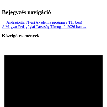
Bejegyzés navigáció
← Andragógiai Nyári Akadémia program a TIT-ben!
A Magyar Pedagógiai Társaság Támogatói 2026-ban →
Közelgő események