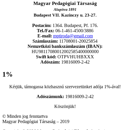
Magyar Pedagógiai Társaság
Alapítva 1891
Budapest VII. Kazinczy u. 23-27.
Postacím:
1364. Budapest, Pf. 176.
Tel./Fax:
06-1-461-4500/3886
E-mail:
mptiroda@gmail.com
Számlaszám:
11708001-20025854
Nemzetközi bankszámlaszám (IBAN):
HU98117080012002585400000000
Swift kód:
OTPVHUHBXXX
Adószám:
19816009-2-42
1%
Kérjük, támogassa közhasznú szervezetünket adója 1%-ával!
Adószámunk:
19816009-2-42
Köszönjük!
© Minden jog fenntartva
Magyar Pedagógiai Társaság – 2019