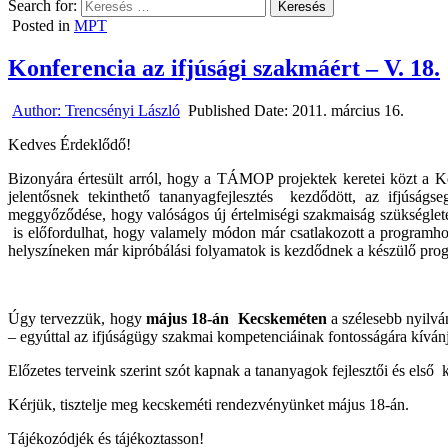
Search for:
Posted in
MPT
Konferencia az ifjúsági szakmáért – V. 18.
Author:
Trencsényi László
Published Date:
2011. március 16.
Kedves Érdeklődő!
Bizonyára értesült arról, hogy a TÁMOP projektek keretei közt a 
jelentősnek tekinthető tananyagfejlesztés
kezdődött, az ifjúságs
meggyőződése, hogy valóságos új értelmiségi szakmaiság szükséglete t
is előfordulhat, hogy valamely módon már csatlakozott a programh
helyszíneken már kipróbálási folyamatok is kezdődnek a készülő pro
Úgy tervezzük, hogy
május 18-án
Kecskeméten
a szélesebb nyilvá
– egyúttal az ifjúságügy szakmai kompetenciáinak fontosságára kívánj
Előzetes terveink szerint szót kapnak a tananyagok fejlesztői és első
Kérjük, tisztelje meg kecskeméti rendezvényünket május 18-án.
Tájékozódjék és tájékoztasson!