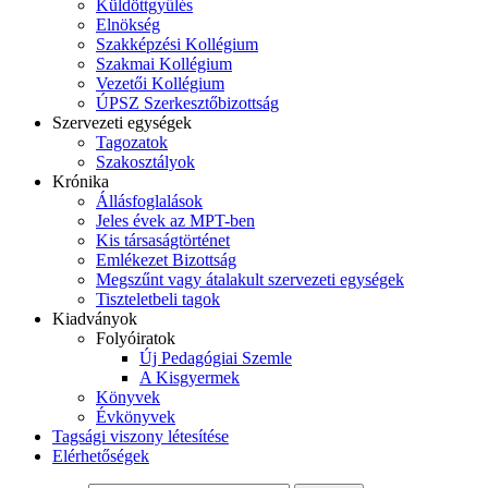
Küldöttgyűlés
Elnökség
Szakképzési Kollégium
Szakmai Kollégium
Vezetői Kollégium
ÚPSZ Szerkesztőbizottság
Szervezeti egységek
Tagozatok
Szakosztályok
Krónika
Állásfoglalások
Jeles évek az MPT-ben
Kis társaságtörténet
Emlékezet Bizottság
Megszűnt vagy átalakult szervezeti egységek
Tiszteletbeli tagok
Kiadványok
Folyóiratok
Új Pedagógiai Szemle
A Kisgyermek
Könyvek
Évkönyvek
Tagsági viszony létesítése
Elérhetőségek