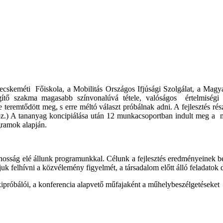
Kecskeméti
Főiskola, a Mobilitás Országos Ifjúsági Szolgálat, a Magy
egítő szakma magasabb színvonalúvá tétele, valóságos
értelmiség
eremtődött meg, s erre méltó választ próbálnak adni. A fejlesztés rész
oz.) A tananyag koncipiálása után 12 munkacsoportban indult meg a
gramok alapján.
nosság elé állunk programunkkal. Célunk a fejlesztés eredményeinek b
uk felhívni a közvélemény figyelmét, a társadalom előtt álló feladatok 
kipróbálói, a konferencia alapvető műfajaként a műhelybeszélgetéseket