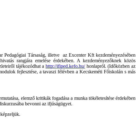
ar Pedagógiai Társaság, illetve
az Excenter Kft kezdeményezésében
i hivatás rangjára emelése érdekében. A kezdeményezőknek közös
leteiről tájékozódhat a
http://ifiped.kefo.hu/
honlapról. (Időközben az
modulok fejlesztése, a tavaszi félévben a Kecskeméti Főiskolán s más
emutatása, elemző kritikák fogadása a munka tökéletesítése érdekében
diskurzusába bevonni az ifjúságügyet.
képzeljük.