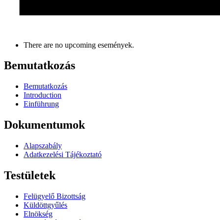
There are no upcoming események.
Bemutatkozás
Bemutatkozás
Introduction
Einführung
Dokumentumok
Alapszabály
Adatkezelési Tájékoztató
Testületek
Felügyelő Bizottság
Küldöttgyűlés
Elnökség