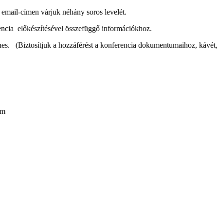
email-címen várjuk néhány soros levelét.
encia
előkészítésével összefüggő információkhoz.
nes.
(Biztosítjuk a hozzáférést a konferencia dokumentumaihoz, kávét, 
ám