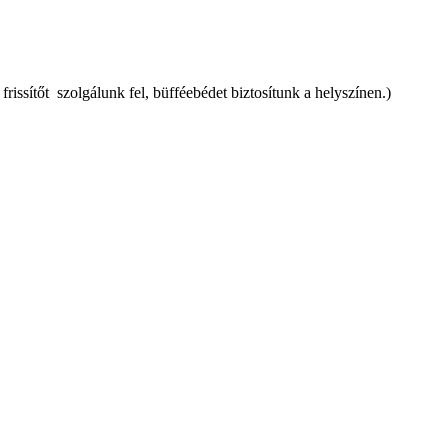
frissítőt
szolgálunk fel, büfféebédet biztosítunk a helyszínen.)