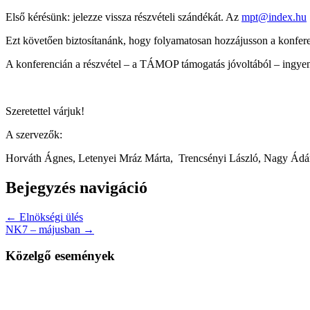
Első kérésünk: jelezze vissza részvételi szándékát. Az
mpt@index.hu
Ezt követően biztosítanánk, hogy folyamatosan hozzájusson a konfer
A konferencián a részvétel – a TÁMOP támogatás jóvoltából – ingye
Szeretettel várjuk!
A szervezők:
Horváth Ágnes, Letenyei Mráz Márta,
Trencsényi László, Nagy Ád
Bejegyzés navigáció
← Elnökségi ülés
NK7 – májusban →
Közelgő események