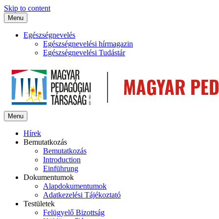
Skip to content
Menu
Egészségnevelés
Egészségnevelési hírmagazin
Egészségnevelési Tudástár
Menu
Hírek
Bemutatkozás
Bemutatkozás
Introduction
Einführung
Dokumentumok
Alapdokumentumok
Adatkezelési Tájékoztató
Testületek
Felügyelő Bizottság