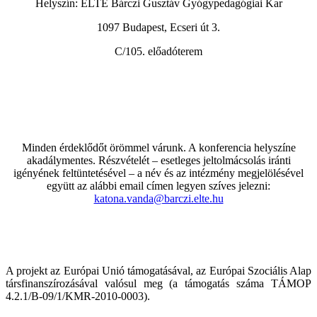
Helyszín: ELTE Bárczi Gusztáv Gyógypedagógiai Kar
1097 Budapest, Ecseri út 3.
C/105. előadóterem
Minden érdeklődőt örömmel várunk. A konferencia helyszíne
akadálymentes. Részvételét – esetleges jeltolmácsolás iránti
igényének feltüntetésével – a név és az intézmény megjelölésével
együtt az alábbi email címen legyen szíves jelezni:
katona.vanda@barczi.elte.hu
A projekt az Európai Unió támogatásával, az Európai Szociális Alap
társfinanszírozásával valósul meg (a támogatás száma TÁMOP
4.2.1/B-09/1/KMR-2010-0003).