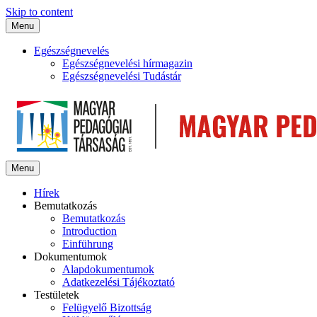
Skip to content
Menu
Egészségnevelés
Egészségnevelési hírmagazin
Egészségnevelési Tudástár
Menu
Hírek
Bemutatkozás
Bemutatkozás
Introduction
Einführung
Dokumentumok
Alapdokumentumok
Adatkezelési Tájékoztató
Testületek
Felügyelő Bizottság