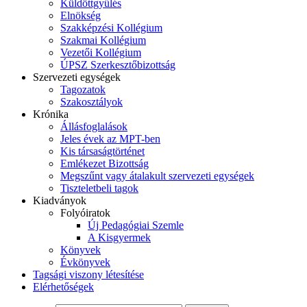
Küldöttgyűlés
Elnökség
Szakképzési Kollégium
Szakmai Kollégium
Vezetői Kollégium
ÚPSZ Szerkesztőbizottság
Szervezeti egységek
Tagozatok
Szakosztályok
Krónika
Állásfoglalások
Jeles évek az MPT-ben
Kis társaságtörténet
Emlékezet Bizottság
Megszűnt vagy átalakult szervezeti egységek
Tiszteletbeli tagok
Kiadványok
Folyóiratok
Új Pedagógiai Szemle
A Kisgyermek
Könyvek
Évkönyvek
Tagsági viszony létesítése
Elérhetőségek