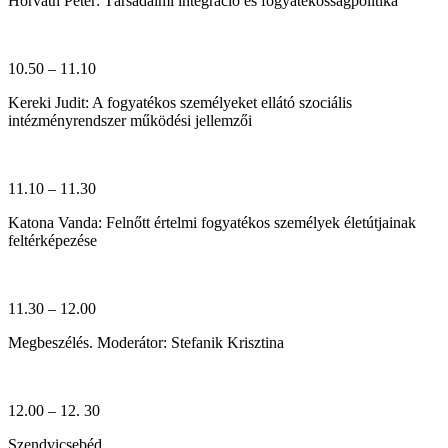
Horváth Péter: Társadalmi integráció és fogyatékosságpolitika
10.50 – 11.10
Kereki Judit: A fogyatékos személyeket ellátó szociális
intézményrendszer működési jellemzői
11.10 – 11.30
Katona Vanda:
Felnőtt értelmi fogyatékos személyek életútjainak
feltérképezése
11.30 – 12.00
Megbeszélés. Moderátor: Stefanik Krisztina
12.00 – 12. 30
Szendvicsebéd