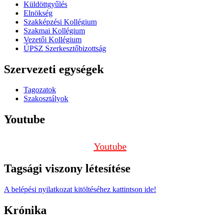
Küldöttgyűlés
Elnökség
Szakképzési Kollégium
Szakmai Kollégium
Vezetői Kollégium
ÚPSZ Szerkesztőbizottság
Szervezeti egységek
Tagozatok
Szakosztályok
Youtube
Youtube
Tagsági viszony létesítése
A belépési nyilatkozat kitöltéséhez kattintson ide!
Krónika