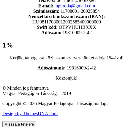
Tel./Fax:
06-1-461-4500/3886
E-mail:
mptiroda@gmail.com
Számlaszám:
11708001-20025854
Nemzetközi bankszámlaszám (IBAN):
HU98117080012002585400000000
Swift kód:
OTPVHUHBXXX
Adószám:
19816009-2-42
1%
Kérjük, támogassa közhasznú szervezetünket adója 1%-ával!
Adószámunk:
19816009-2-42
Köszönjük!
© Minden jog fenntartva
Magyar Pedagógiai Társaság – 2019
Copyright © 2026 Magyar Pedagógiai Társaság honlapja
Design by ThemesDNA.com
Vissza a tetejére