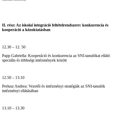
II. rész: Az iskolai integráció feltételrendszere: konkurencia és
kooperáció a közoktatásban
12.30 – 12. 50
Papp Gabriella: Kooperáció és konkurencia az SNI-tanulókat ellátó
speciális és többségi intézmények között
12.50 – 13.10
Perlusz Andrea: Vezetői és intézményi stratégiák az SNI-tanulók
intézményi ellátásában
13.10 – 13.30