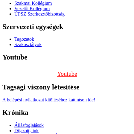
Szakmai Kollégium
Vezetői Kollégium
ÚPSZ Szerkesztőbizottság
Szervezeti egységek
Tagozatok
Szakosztályok
Youtube
Youtube
Tagsági viszony létesítése
A belépési nyilatkozat kitöltéséhez kattintson ide!
Krónika
Állásfoglalások
Díjazottjaink