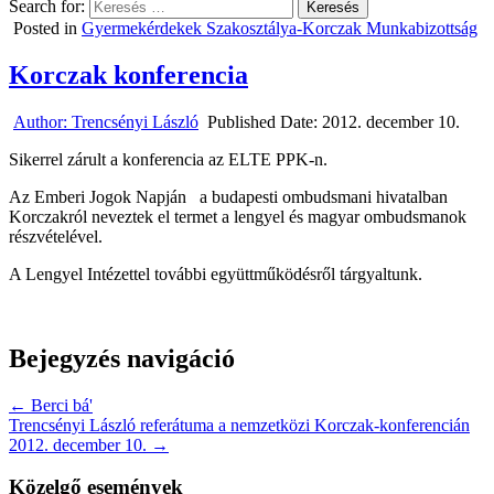
Search for:
Posted in
Gyermekérdekek Szakosztálya-Korczak Munkabizottság
Korczak konferencia
Author:
Trencsényi László
Published Date:
2012. december 10.
Sikerrel zárult a konferencia az ELTE PPK-n.
Az Emberi Jogok Napján a budapesti ombudsmani hivatalban
Korczakról neveztek el termet a lengyel és magyar ombudsmanok
részvételével.
A Lengyel Intézettel további együttműködésről tárgyaltunk.
Bejegyzés navigáció
← Berci bá'
Trencsényi László referátuma a nemzetközi Korczak-konferencián
2012. december 10. →
Közelgő események