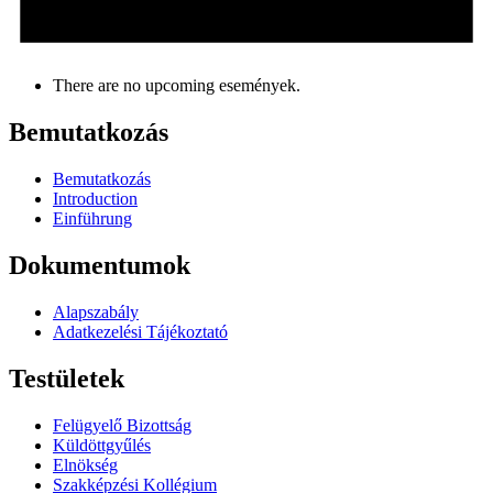
There are no upcoming események.
Bemutatkozás
Bemutatkozás
Introduction
Einführung
Dokumentumok
Alapszabály
Adatkezelési Tájékoztató
Testületek
Felügyelő Bizottság
Küldöttgyűlés
Elnökség
Szakképzési Kollégium