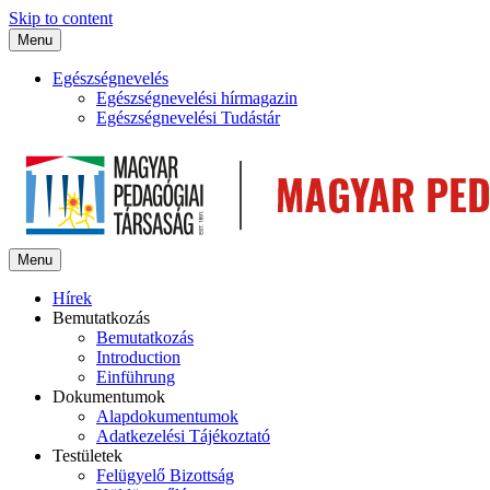
Skip to content
Menu
Egészségnevelés
Egészségnevelési hírmagazin
Egészségnevelési Tudástár
Menu
Hírek
Bemutatkozás
Bemutatkozás
Introduction
Einführung
Dokumentumok
Alapdokumentumok
Adatkezelési Tájékoztató
Testületek
Felügyelő Bizottság