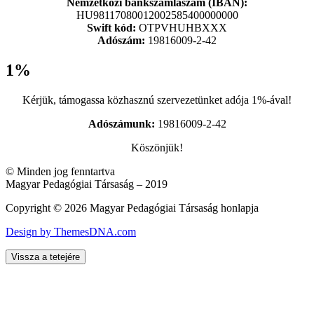
Nemzetközi bankszámlaszám (IBAN):
HU98117080012002585400000000
Swift kód:
OTPVHUHBXXX
Adószám:
19816009-2-42
1%
Kérjük, támogassa közhasznú szervezetünket adója 1%-ával!
Adószámunk:
19816009-2-42
Köszönjük!
© Minden jog fenntartva
Magyar Pedagógiai Társaság – 2019
Copyright © 2026 Magyar Pedagógiai Társaság honlapja
Design by ThemesDNA.com
Vissza a tetejére