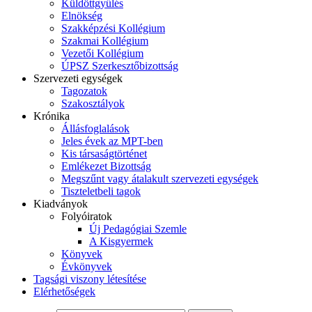
Küldöttgyűlés
Elnökség
Szakképzési Kollégium
Szakmai Kollégium
Vezetői Kollégium
ÚPSZ Szerkesztőbizottság
Szervezeti egységek
Tagozatok
Szakosztályok
Krónika
Állásfoglalások
Jeles évek az MPT-ben
Kis társaságtörténet
Emlékezet Bizottság
Megszűnt vagy átalakult szervezeti egységek
Tiszteletbeli tagok
Kiadványok
Folyóiratok
Új Pedagógiai Szemle
A Kisgyermek
Könyvek
Évkönyvek
Tagsági viszony létesítése
Elérhetőségek