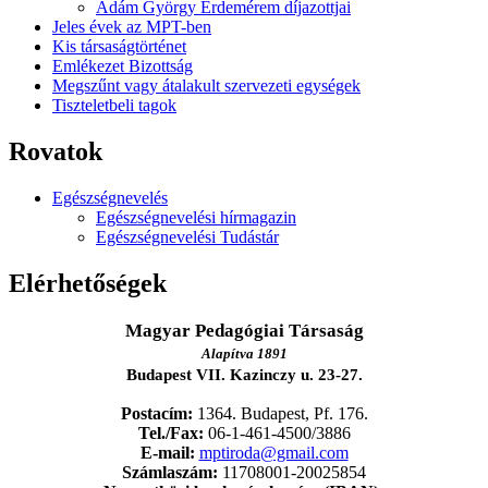
Ádám György Érdemérem díjazottjai
Jeles évek az MPT-ben
Kis társaságtörténet
Emlékezet Bizottság
Megszűnt vagy átalakult szervezeti egységek
Tiszteletbeli tagok
Rovatok
Egészségnevelés
Egészségnevelési hírmagazin
Egészségnevelési Tudástár
Elérhetőségek
Magyar Pedagógiai Társaság
Alapítva 1891
Budapest VII. Kazinczy u. 23-27.
Postacím:
1364. Budapest, Pf. 176.
Tel./Fax:
06-1-461-4500/3886
E-mail:
mptiroda@gmail.com
Számlaszám:
11708001-20025854