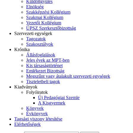
Küldöttgyűlés
Elnökség
Szakképzési Kollégium
Szakmai Kollégium
Vezetői Kollégium
ÚPSZ Szerkesztőbizottság
Szervezeti egységek
Tagozatok
Szakosztályok
Krónika
Állásfoglalások
Jeles évek az MPT-ben
Kis társaságtörténet
Emlékezet Bizottság
Megszűnt vagy átalakult szervezeti egységek
Tiszteletbeli tagok
Kiadványok
Folyóiratok
Új Pedagógiai Szemle
A Kisgyermek
Könyvek
Évkönyvek
Tagsági viszony létesítése
Elérhetőségek