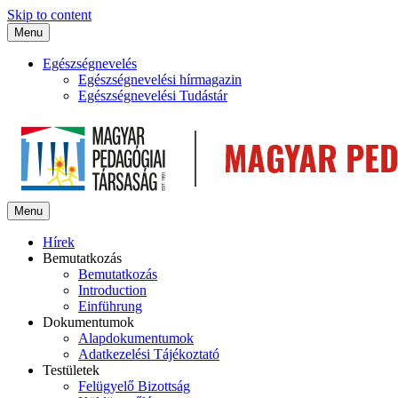
Skip to content
Menu
Egészségnevelés
Egészségnevelési hírmagazin
Egészségnevelési Tudástár
Menu
Hírek
Bemutatkozás
Bemutatkozás
Introduction
Einführung
Dokumentumok
Alapdokumentumok
Adatkezelési Tájékoztató
Testületek
Felügyelő Bizottság