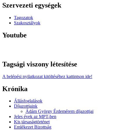
Szervezeti egységek
Tagozatok
Szakosztályok
Youtube
Tagsági viszony létesítése
A belépési nyilatkozat kitöltéséhez kattintson ide!
Krónika
Állásfoglalások
Díjazottjaink
Ádám György Érdemérem díjazottjai
Jeles évek az MPT-ben
Kis társaságtörténet
Emlékezet Bizottság