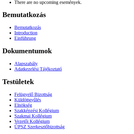
There are no upcoming események.
Bemutatkozás
Bemutatkozás
Introduction
Einführung
Dokumentumok
Alapszabály
Adatkezelési Tájékoztató
Testületek
Felügyelő Bizottság
Küldöttgyűlés
Elnökség
Szakképzési Kollégium
Szakmai Kollégium
Vezetői Kollégium
ÚPSZ Szerkesztőbizottság