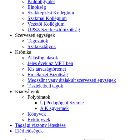
Küldöttgyűlés
Elnökség
Szakképzési Kollégium
Szakmai Kollégium
Vezetői Kollégium
ÚPSZ Szerkesztőbizottság
Szervezeti egységek
Tagozatok
Szakosztályok
Krónika
Állásfoglalások
Jeles évek az MPT-ben
Kis társaságtörténet
Emlékezet Bizottság
Megszűnt vagy átalakult szervezeti egységek
Tiszteletbeli tagok
Kiadványok
Folyóiratok
Új Pedagógiai Szemle
A Kisgyermek
Könyvek
Évkönyvek
Tagsági viszony létesítése
Elérhetőségek