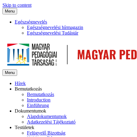
Skip to content
Menu
Egészségnevelés
Egészségnevelési hírmagazin
Egészségnevelési Tudástár
Menu
Hírek
Bemutatkozás
Bemutatkozás
Introduction
Einführung
Dokumentumok
Alapdokumentumok
Adatkezelési Tájékoztató
Testületek
Felügyelő Bizottság