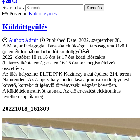
Search for:
Posted in
Küldöttgyűlés
Küldöttgyűlés
Author:
Admin
Published Date:
2022. szeptember 28.
A Magyar Pedagógiai Társaság elnöksége a társaság rendkívüli
(jelenléti formában tartandó) küldöttgyűlését
2022. október 18-ra 16 óra és 17 óra közti időszakra
(határozatképtelenség esetén 16.15 órakor megismételve)
összehívja.
Az ülés helyszíne: ELTE PPK Kazinczy utcai épülete 214. terem
Napirenden: Az Alapszabály módosítása a júniusi küldöttgyűlést
követő, korrekciót igénylő törvényszéki végzést követően.
A küldöttek meghívót kapnak. Az előterjesztést elektronikus
levélben kapják meg.
20221018_161809