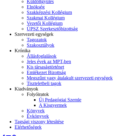
Küldöttgyűlés
Elnökség
Szakképzési Kollégium
Szakmai Kollégium
Vezetői Kollégium
ÚPSZ Szerkesztőbizottság
Szervezeti egységek
Tagozatok
Szakosztályok
Krónika
Állásfoglalások
Jeles évek az MPT-ben
Kis társaságtörténet
Emlékezet Bizottság
Megszűnt vagy átalakult szervezeti egységek
Tiszteletbeli tagok
Kiadványok
Folyóiratok
Új Pedagógiai Szemle
A Kisgyermek
Könyvek
Évkönyvek
Tagsági viszony létesítése
Elérhetőségek