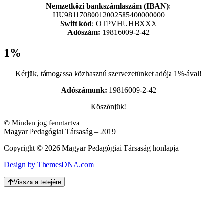
Nemzetközi bankszámlaszám (IBAN):
HU98117080012002585400000000
Swift kód:
OTPVHUHBXXX
Adószám:
19816009-2-42
1%
Kérjük, támogassa közhasznú szervezetünket adója 1%-ával!
Adószámunk:
19816009-2-42
Köszönjük!
© Minden jog fenntartva
Magyar Pedagógiai Társaság – 2019
Copyright © 2026 Magyar Pedagógiai Társaság honlapja
Design by ThemesDNA.com
Vissza a tetejére