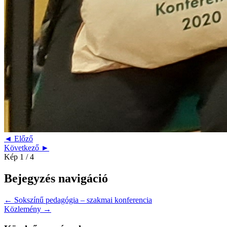
◄ Előző
Következő ►
Kép 1 / 4
Bejegyzés navigáció
← Sokszínű pedagógia – szakmai konferencia
Közlemény →