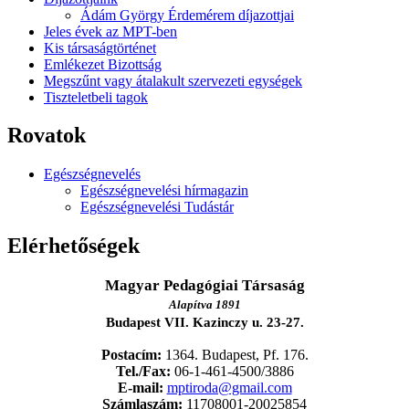
Ádám György Érdemérem díjazottjai
Jeles évek az MPT-ben
Kis társaságtörténet
Emlékezet Bizottság
Megszűnt vagy átalakult szervezeti egységek
Tiszteletbeli tagok
Rovatok
Egészségnevelés
Egészségnevelési hírmagazin
Egészségnevelési Tudástár
Elérhetőségek
Magyar Pedagógiai Társaság
Alapítva 1891
Budapest VII. Kazinczy u. 23-27.
Postacím:
1364. Budapest, Pf. 176.
Tel./Fax:
06-1-461-4500/3886
E-mail:
mptiroda@gmail.com
Számlaszám:
11708001-20025854