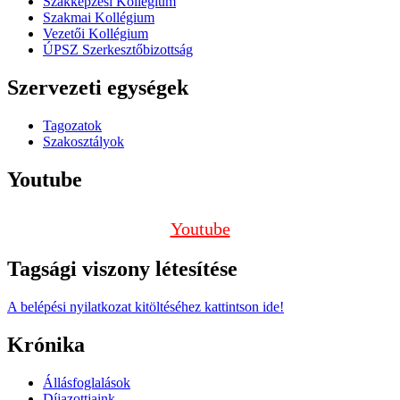
Szakképzési Kollégium
Szakmai Kollégium
Vezetői Kollégium
ÚPSZ Szerkesztőbizottság
Szervezeti egységek
Tagozatok
Szakosztályok
Youtube
Youtube
Tagsági viszony létesítése
A belépési nyilatkozat kitöltéséhez kattintson ide!
Krónika
Állásfoglalások
Díjazottjaink