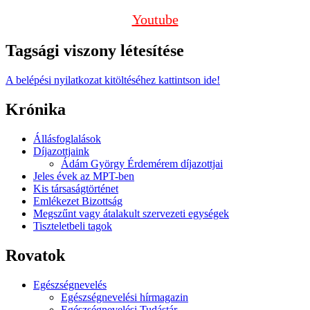
Youtube
Tagsági viszony létesítése
A belépési nyilatkozat kitöltéséhez kattintson ide!
Krónika
Állásfoglalások
Díjazottjaink
Ádám György Érdemérem díjazottjai
Jeles évek az MPT-ben
Kis társaságtörténet
Emlékezet Bizottság
Megszűnt vagy átalakult szervezeti egységek
Tiszteletbeli tagok
Rovatok
Egészségnevelés
Egészségnevelési hírmagazin
Egészségnevelési Tudástár