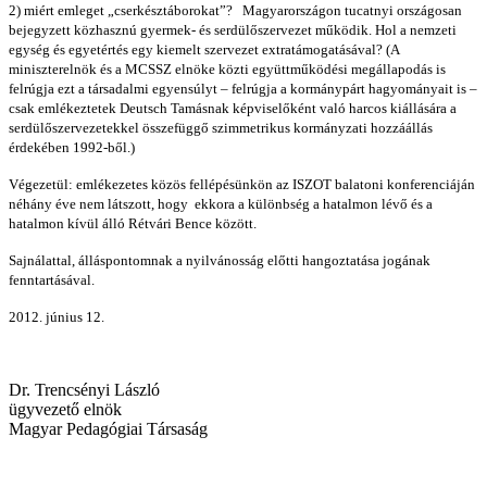
2) miért emleget „cserkésztáborokat”? Magyarországon tucatnyi országosan
bejegyzett közhasznú gyermek- és serdülőszervezet működik. Hol a nemzeti
egység és egyetértés egy kiemelt szervezet extratámogatásával? (A
miniszterelnök és a MCSSZ elnöke közti együttműködési megállapodás is
felrúgja ezt a társadalmi egyensúlyt – felrúgja a kormánypárt hagyományait is –
csak emlékeztetek Deutsch Tamásnak képviselőként való harcos kiállására a
serdülőszervezetekkel összefüggő szimmetrikus kormányzati hozzáállás
érdekében 1992-ből.)
Végezetül: emlékezetes közös fellépésünkön az ISZOT balatoni konferenciáján
néhány éve nem látszott, hogy ekkora a különbség a hatalmon lévő és a
hatalmon kívül álló Rétvári Bence között.
Sajnálattal, álláspontomnak a nyilvánosság előtti hangoztatása jogának
fenntartásával.
2012. június 12.
Dr. Trencsényi László
ügyvezető elnök
Magyar Pedagógiai Társaság