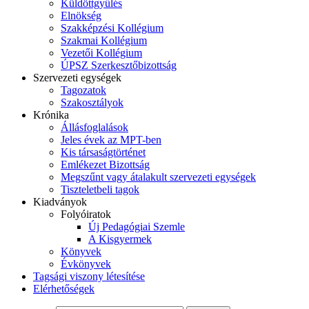
Küldöttgyűlés
Elnökség
Szakképzési Kollégium
Szakmai Kollégium
Vezetői Kollégium
ÚPSZ Szerkesztőbizottság
Szervezeti egységek
Tagozatok
Szakosztályok
Krónika
Állásfoglalások
Jeles évek az MPT-ben
Kis társaságtörténet
Emlékezet Bizottság
Megszűnt vagy átalakult szervezeti egységek
Tiszteletbeli tagok
Kiadványok
Folyóiratok
Új Pedagógiai Szemle
A Kisgyermek
Könyvek
Évkönyvek
Tagsági viszony létesítése
Elérhetőségek