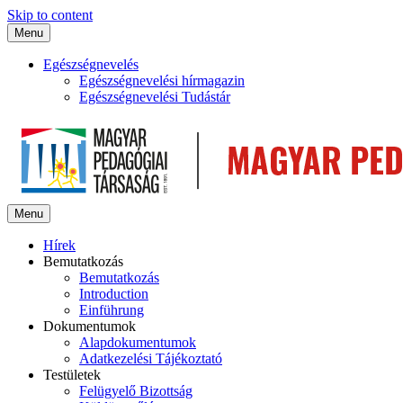
Skip to content
Menu
Egészségnevelés
Egészségnevelési hírmagazin
Egészségnevelési Tudástár
Menu
Hírek
Bemutatkozás
Bemutatkozás
Introduction
Einführung
Dokumentumok
Alapdokumentumok
Adatkezelési Tájékoztató
Testületek
Felügyelő Bizottság