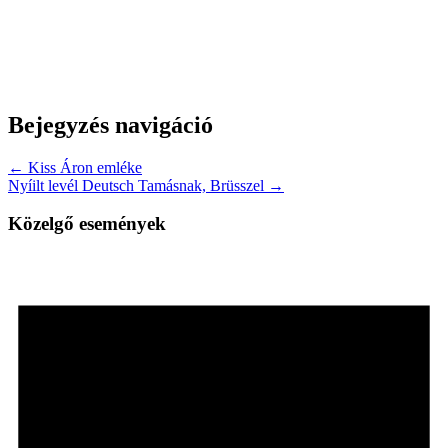
Bejegyzés navigáció
← Kiss Áron emléke
Nyíilt levél Deutsch Tamásnak, Brüsszel →
Közelgő események