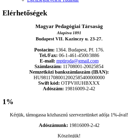
Elérhetőségek
Magyar Pedagógiai Társaság
Alapítva 1891
Budapest VII. Kazinczy u. 23-27.
Postacím:
1364. Budapest, Pf. 176.
Tel./Fax:
06-1-461-4500/3886
E-mail:
mptiroda@gmail.com
Számlaszám:
11708001-20025854
Nemzetközi bankszámlaszám (IBAN):
HU98117080012002585400000000
Swift kód:
OTPVHUHBXXX
Adószám:
19816009-2-42
1%
Kérjük, támogassa közhasznú szervezetünket adója 1%-ával!
Adószámunk:
19816009-2-42
Köszönjük!