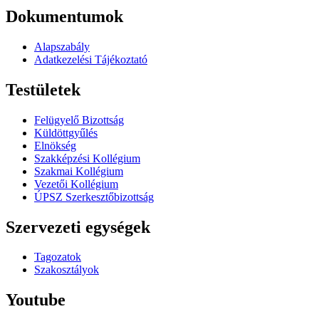
Dokumentumok
Alapszabály
Adatkezelési Tájékoztató
Testületek
Felügyelő Bizottság
Küldöttgyűlés
Elnökség
Szakképzési Kollégium
Szakmai Kollégium
Vezetői Kollégium
ÚPSZ Szerkesztőbizottság
Szervezeti egységek
Tagozatok
Szakosztályok
Youtube