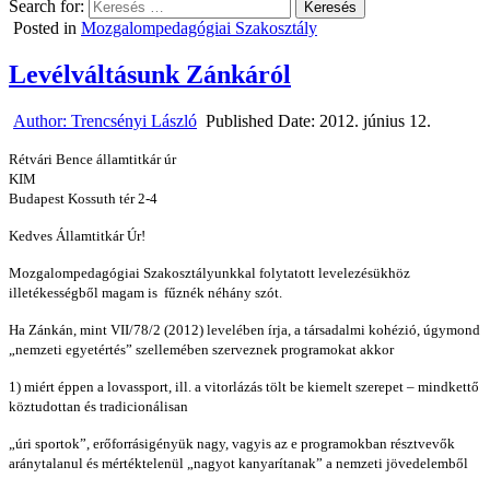
Search for:
Posted in
Mozgalompedagógiai Szakosztály
Levélváltásunk Zánkáról
Author:
Trencsényi László
Published Date:
2012. június 12.
Rétvári Bence államtitkár úr
KIM
Budapest Kossuth tér 2-4
Kedves Államtitkár Úr!
Mozgalompedagógiai Szakosztályunkkal folytatott levelezésükhöz
illetékességből magam is fűznék néhány szót.
Ha Zánkán, mint VII/78/2 (2012) levelében írja, a társadalmi kohézió, úgymond
„nemzeti egyetértés” szellemében szerveznek programokat akkor
1) miért éppen a lovassport, ill. a vitorlázás tölt be kiemelt szerepet – mindkettő
köztudottan és tradicionálisan
„úri sportok”, erőforrásigényük nagy, vagyis az e programokban résztvevők
aránytalanul és mértéktelenül „nagyot kanyarítanak” a nemzeti jövedelemből