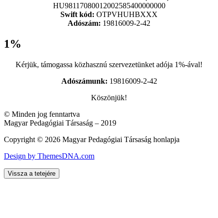
HU98117080012002585400000000
Swift kód:
OTPVHUHBXXX
Adószám:
19816009-2-42
1%
Kérjük, támogassa közhasznú szervezetünket adója 1%-ával!
Adószámunk:
19816009-2-42
Köszönjük!
© Minden jog fenntartva
Magyar Pedagógiai Társaság – 2019
Copyright © 2026 Magyar Pedagógiai Társaság honlapja
Design by ThemesDNA.com
Vissza a tetejére