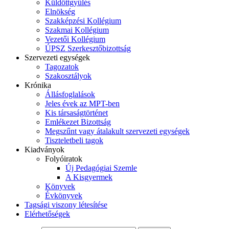
Küldöttgyűlés
Elnökség
Szakképzési Kollégium
Szakmai Kollégium
Vezetői Kollégium
ÚPSZ Szerkesztőbizottság
Szervezeti egységek
Tagozatok
Szakosztályok
Krónika
Állásfoglalások
Jeles évek az MPT-ben
Kis társaságtörténet
Emlékezet Bizottság
Megszűnt vagy átalakult szervezeti egységek
Tiszteletbeli tagok
Kiadványok
Folyóiratok
Új Pedagógiai Szemle
A Kisgyermek
Könyvek
Évkönyvek
Tagsági viszony létesítése
Elérhetőségek