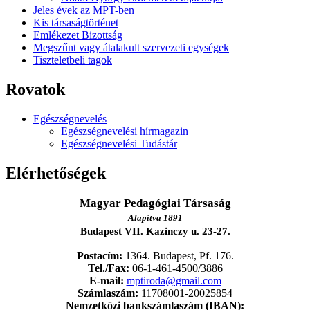
Jeles évek az MPT-ben
Kis társaságtörténet
Emlékezet Bizottság
Megszűnt vagy átalakult szervezeti egységek
Tiszteletbeli tagok
Rovatok
Egészségnevelés
Egészségnevelési hírmagazin
Egészségnevelési Tudástár
Elérhetőségek
Magyar Pedagógiai Társaság
Alapítva 1891
Budapest VII. Kazinczy u. 23-27.
Postacím:
1364. Budapest, Pf. 176.
Tel./Fax:
06-1-461-4500/3886
E-mail:
mptiroda@gmail.com
Számlaszám:
11708001-20025854
Nemzetközi bankszámlaszám (IBAN):