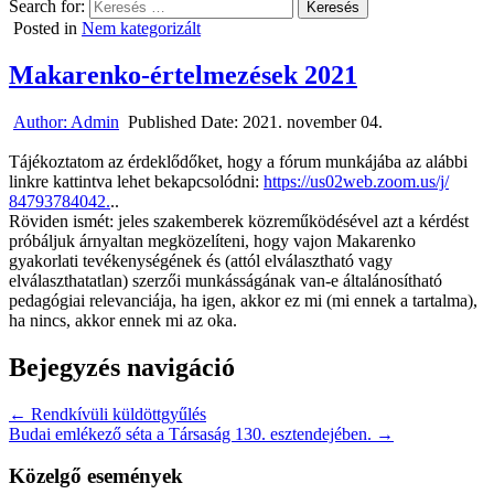
Search for:
Posted in
Nem kategorizált
Makarenko-értelmezések 2021
Author:
Admin
Published Date:
2021. november 04.
Tájékoztatom az érdeklődőket, hogy a fórum munkájába az alábbi
linkre kattintva lehet bekapcsolódni:
https://us02web.zoom.us/j/
84793784042.
..
Röviden ismét: jeles szakemberek közreműködésével azt a kérdést
próbáljuk árnyaltan megközelíteni, hogy vajon Makarenko
gyakorlati tevékenységének és (attól elválasztható vagy
elválaszthatatlan) szerzői munkásságának van-e általánosítható
pedagógiai relevanciája, ha igen, akkor ez mi (mi ennek a tartalma),
ha nincs, akkor ennek mi az oka.
Bejegyzés navigáció
← Rendkívüli küldöttgyűlés
Budai emlékező séta a Társaság 130. esztendejében. →
Közelgő események