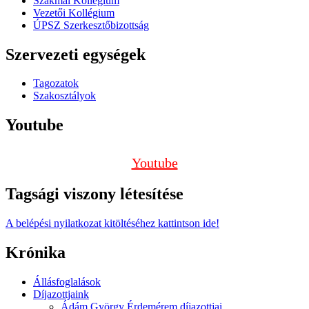
Szakmai Kollégium
Vezetői Kollégium
ÚPSZ Szerkesztőbizottság
Szervezeti egységek
Tagozatok
Szakosztályok
Youtube
Youtube
Tagsági viszony létesítése
A belépési nyilatkozat kitöltéséhez kattintson ide!
Krónika
Állásfoglalások
Díjazottjaink
Ádám György Érdemérem díjazottjai