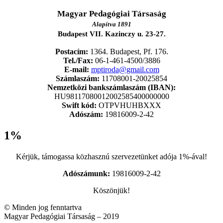
Magyar Pedagógiai Társaság
Alapítva 1891
Budapest VII. Kazinczy u. 23-27.
Postacím:
1364. Budapest, Pf. 176.
Tel./Fax:
06-1-461-4500/3886
E-mail:
mptiroda@gmail.com
Számlaszám:
11708001-20025854
Nemzetközi bankszámlaszám (IBAN):
HU98117080012002585400000000
Swift kód:
OTPVHUHBXXX
Adószám:
19816009-2-42
1%
Kérjük, támogassa közhasznú szervezetünket adója 1%-ával!
Adószámunk:
19816009-2-42
Köszönjük!
© Minden jog fenntartva
Magyar Pedagógiai Társaság – 2019