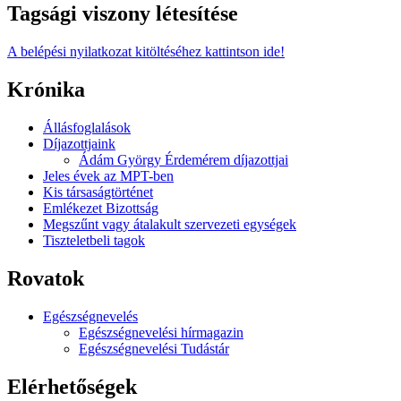
Tagsági viszony létesítése
A belépési nyilatkozat kitöltéséhez kattintson ide!
Krónika
Állásfoglalások
Díjazottjaink
Ádám György Érdemérem díjazottjai
Jeles évek az MPT-ben
Kis társaságtörténet
Emlékezet Bizottság
Megszűnt vagy átalakult szervezeti egységek
Tiszteletbeli tagok
Rovatok
Egészségnevelés
Egészségnevelési hírmagazin
Egészségnevelési Tudástár
Elérhetőségek