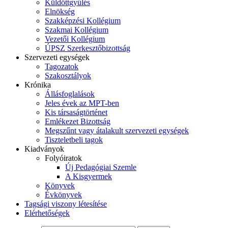
Küldöttgyűlés
Elnökség
Szakképzési Kollégium
Szakmai Kollégium
Vezetői Kollégium
ÚPSZ Szerkesztőbizottság
Szervezeti egységek
Tagozatok
Szakosztályok
Krónika
Állásfoglalások
Jeles évek az MPT-ben
Kis társaságtörténet
Emlékezet Bizottság
Megszűnt vagy átalakult szervezeti egységek
Tiszteletbeli tagok
Kiadványok
Folyóiratok
Új Pedagógiai Szemle
A Kisgyermek
Könyvek
Évkönyvek
Tagsági viszony létesítése
Elérhetőségek