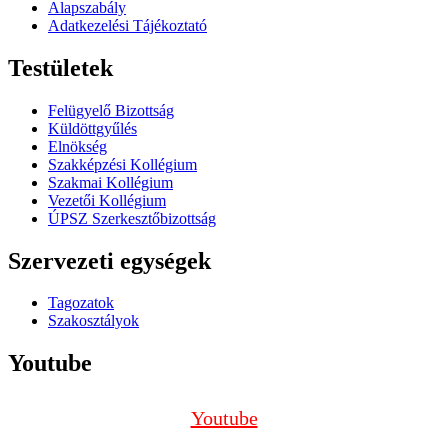
Alapszabály
Adatkezelési Tájékoztató
Testületek
Felügyelő Bizottság
Küldöttgyűlés
Elnökség
Szakképzési Kollégium
Szakmai Kollégium
Vezetői Kollégium
ÚPSZ Szerkesztőbizottság
Szervezeti egységek
Tagozatok
Szakosztályok
Youtube
Youtube