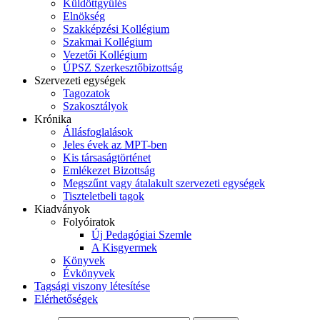
Küldöttgyűlés
Elnökség
Szakképzési Kollégium
Szakmai Kollégium
Vezetői Kollégium
ÚPSZ Szerkesztőbizottság
Szervezeti egységek
Tagozatok
Szakosztályok
Krónika
Állásfoglalások
Jeles évek az MPT-ben
Kis társaságtörténet
Emlékezet Bizottság
Megszűnt vagy átalakult szervezeti egységek
Tiszteletbeli tagok
Kiadványok
Folyóiratok
Új Pedagógiai Szemle
A Kisgyermek
Könyvek
Évkönyvek
Tagsági viszony létesítése
Elérhetőségek