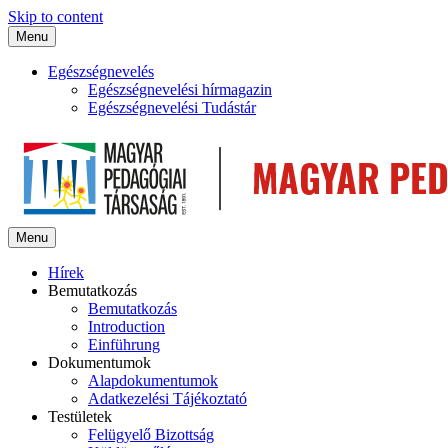
Skip to content
Menu
Egészségnevelés
Egészségnevelési hírmagazin
Egészségnevelési Tudástár
Menu
Hírek
Bemutatkozás
Bemutatkozás
Introduction
Einführung
Dokumentumok
Alapdokumentumok
Adatkezelési Tájékoztató
Testületek
Felügyelő Bizottság