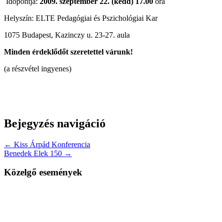
Időpontja:
2009. szeptember 22. (kedd) 17.00
óra
Helyszín: ELTE Pedagógiai és Pszichológiai Kar
1075 Budapest, Kazinczy u. 23-27. aula
Minden érdeklődőt szeretettel várunk!
(a részvétel ingyenes)
Bejegyzés navigáció
← Kiss Árpád Konferencia
Benedek Elek 150 →
Közelgő események