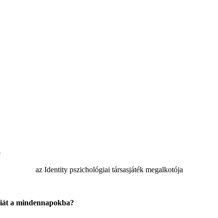
e
az Identity pszichológiai társasjáték megalkotója
ógiát a mindennapokba?