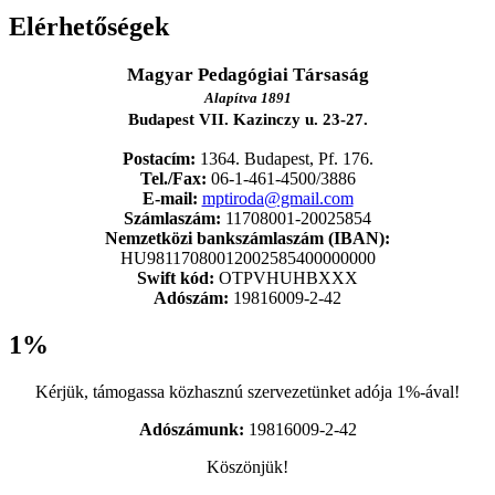
Elérhetőségek
Magyar Pedagógiai Társaság
Alapítva 1891
Budapest VII. Kazinczy u. 23-27.
Postacím:
1364. Budapest, Pf. 176.
Tel./Fax:
06-1-461-4500/3886
E-mail:
mptiroda@gmail.com
Számlaszám:
11708001-20025854
Nemzetközi bankszámlaszám (IBAN):
HU98117080012002585400000000
Swift kód:
OTPVHUHBXXX
Adószám:
19816009-2-42
1%
Kérjük, támogassa közhasznú szervezetünket adója 1%-ával!
Adószámunk:
19816009-2-42
Köszönjük!