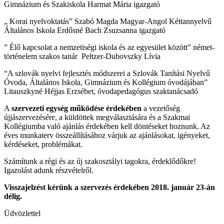
Gimnázium és Szakiskola Harmat Mária igazgató
„ Korai nyelvoktatás” Szabó Magda Magyar-Angol Kéttannyelvű
Általános Iskola Erdősné Bach Zsuzsanna igazgató
” Élő kapcsolat a nemzetiségi iskola és az egyesület között” német-
történelem szakos tanár Peltzer-Dubovszky Lívia
“A szlovák nyelvi fejlesztés módszerei a Szlovák Tanítási Nyelvű
Óvoda, Általános Iskola, Gimnázium és Kollégium óvodájában”
Litauszkyné Héjjas Erzsébet, óvodapedagógus szaktanácsadó
A
szervezeti egység működése érdekében
a vezetőség
újjászervezésére, a küldöttek megválasztására és a Szakmai
Kollégiumba való ajánlás érdekében kell döntéseket hoznunk. Az
éves munkaterv összeállításához várjuk az ajánlásokat, igényeket,
kérdéseket, problémákat.
Számítunk a régi és az új szakosztályi tagokra, érdeklődőkre!
Igazolást adunk részvételről.
Visszajelzést kérünk a szervezés érdekében 2018. január 23-án
délig.
Üdvözlettel