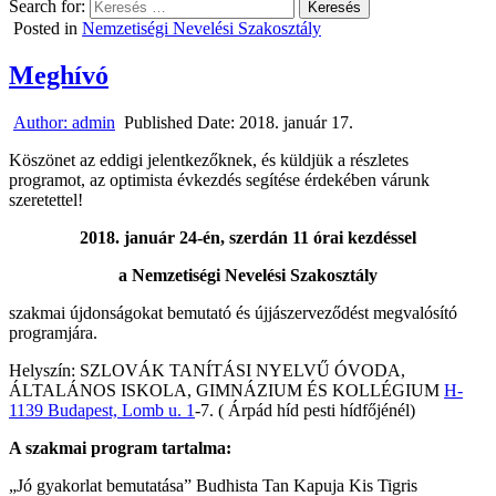
Search for:
Posted in
Nemzetiségi Nevelési Szakosztály
Meghívó
Author:
admin
Published Date:
2018. január 17.
Köszönet az eddigi jelentkezőknek, és küldjük a részletes
programot, az optimista évkezdés segítése érdekében várunk
szeretettel!
2018. január 24-én, szerdán 11 órai kezdéssel
a Nemzetiségi Nevelési Szakosztály
szakmai újdonságokat bemutató és újjászerveződést megvalósító
programjára.
Helyszín: SZLOVÁK TANÍTÁSI NYELVŰ ÓVODA,
ÁLTALÁNOS ISKOLA, GIMNÁZIUM ÉS KOLLÉGIUM
H-
1139 Budapest, Lomb u. 1
-7. ( Árpád híd pesti hídfőjénél)
A szakmai program tartalma:
„Jó gyakorlat bemutatása” Budhista Tan Kapuja Kis Tigris