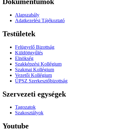
Dokumentumok
Alapszabály
Adatkezelési Tájékoztató
Testületek
Felügyelő Bizottság
Küldöttgyűlés
Elnökség
Szakképzési Kollégium
Szakmai Kollégium
Vezetői Kollégium
ÚPSZ Szerkesztőbizottság
Szervezeti egységek
Tagozatok
Szakosztályok
Youtube