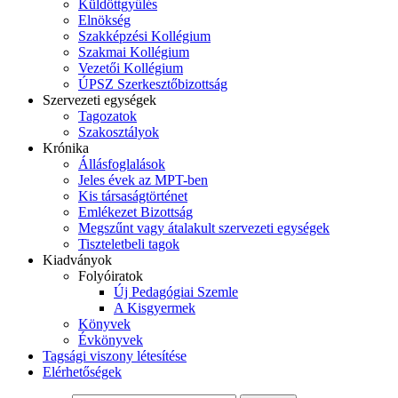
Küldöttgyűlés
Elnökség
Szakképzési Kollégium
Szakmai Kollégium
Vezetői Kollégium
ÚPSZ Szerkesztőbizottság
Szervezeti egységek
Tagozatok
Szakosztályok
Krónika
Állásfoglalások
Jeles évek az MPT-ben
Kis társaságtörténet
Emlékezet Bizottság
Megszűnt vagy átalakult szervezeti egységek
Tiszteletbeli tagok
Kiadványok
Folyóiratok
Új Pedagógiai Szemle
A Kisgyermek
Könyvek
Évkönyvek
Tagsági viszony létesítése
Elérhetőségek