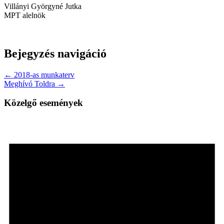
Villányi Györgyné Jutka
MPT alelnök
Bejegyzés navigáció
← 2018-as munkaterv
Meghívó Toldra →
Közelgő események