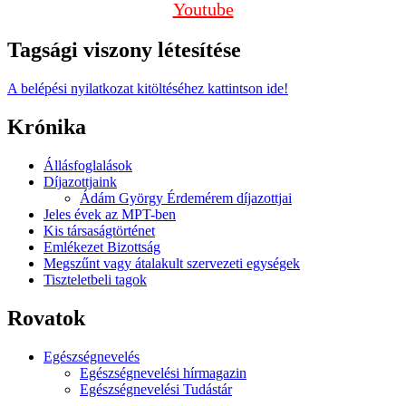
Youtube
Tagsági viszony létesítése
A belépési nyilatkozat kitöltéséhez kattintson ide!
Krónika
Állásfoglalások
Díjazottjaink
Ádám György Érdemérem díjazottjai
Jeles évek az MPT-ben
Kis társaságtörténet
Emlékezet Bizottság
Megszűnt vagy átalakult szervezeti egységek
Tiszteletbeli tagok
Rovatok
Egészségnevelés
Egészségnevelési hírmagazin
Egészségnevelési Tudástár