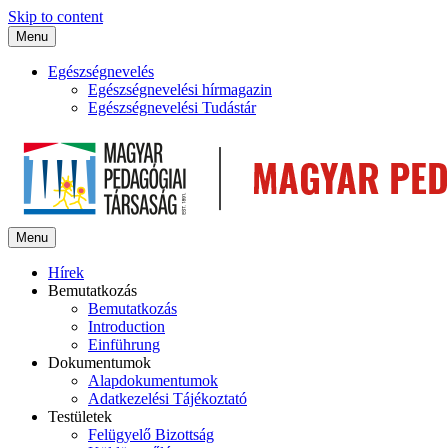
Skip to content
Menu
Egészségnevelés
Egészségnevelési hírmagazin
Egészségnevelési Tudástár
Menu
Hírek
Bemutatkozás
Bemutatkozás
Introduction
Einführung
Dokumentumok
Alapdokumentumok
Adatkezelési Tájékoztató
Testületek
Felügyelő Bizottság