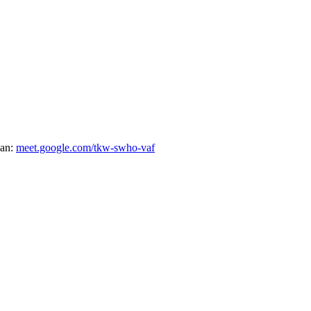
ban:
meet.google.com/tkw-swho-vaf