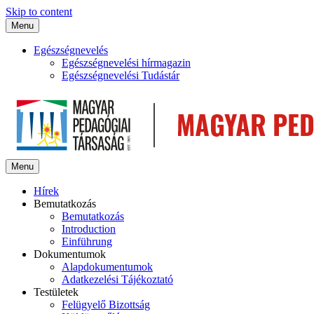
Skip to content
Menu
Egészségnevelés
Egészségnevelési hírmagazin
Egészségnevelési Tudástár
Menu
Hírek
Bemutatkozás
Bemutatkozás
Introduction
Einführung
Dokumentumok
Alapdokumentumok
Adatkezelési Tájékoztató
Testületek
Felügyelő Bizottság