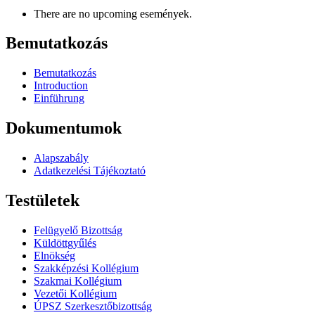
There are no upcoming események.
Bemutatkozás
Bemutatkozás
Introduction
Einführung
Dokumentumok
Alapszabály
Adatkezelési Tájékoztató
Testületek
Felügyelő Bizottság
Küldöttgyűlés
Elnökség
Szakképzési Kollégium
Szakmai Kollégium
Vezetői Kollégium
ÚPSZ Szerkesztőbizottság