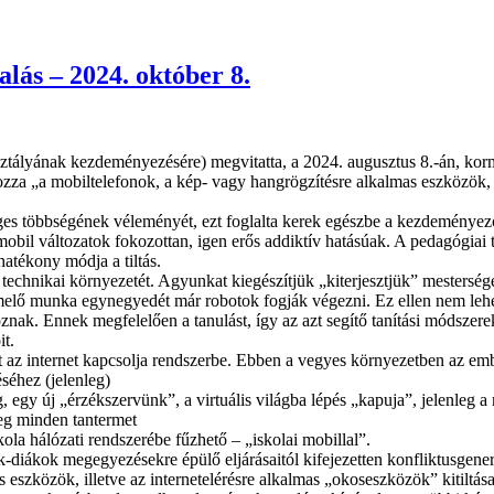
alás – 2024. október 8.
tályának kezdeményezésére) megvitatta, a 2024. augusztus 8.-án, kormá
ozza „a mobiltelefonok, a kép- vagy hangrögzítésre alkalmas eszközök, 
s többségének véleményét, ezt foglalta kerek egészbe a kezdeményező, 
il változatok fokozottan, igen erős addiktív hatásúak. A pedagógiai t
atékony módja a tiltás.
echnikai környezetét. Agyunkat kiegészítjük „kiterjesztjük” mesterség
rmelő munka egynegyedét már robotok fogják végezni. Ez ellen nem lehe
znak. Ennek megfelelően a tanulást, így az azt segítő tanítási módszer
it.
 az internet kapcsolja rendszerbe. Ebben a vegyes környezetben az embe
séhez (jelenleg)
 új „érzékszervünk”, a virtuális világba lépés „kapuja”, jelenleg a mobi
leg minden tantermet
kola hálózati rendszerébe fűzhető – „iskolai mobillal”.
diákok megegyezésekre épülő eljárásaitól kifejezetten konfliktusgener
szközök, illetve az internetelérésre alkalmas „okoseszközök” kitiltása