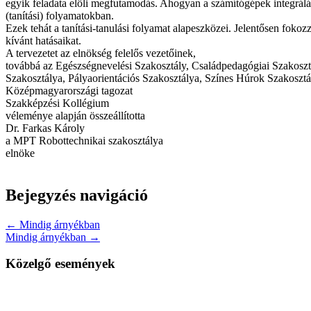
egyik feladata elöli megfutamodás. Ahogyan a számítógépek integrálás
(tanítási) folyamatokban.
Ezek tehát a tanítási-tanulási folyamat alapeszközei. Jelentősen fokoz
kívánt hatásaikat.
A tervezetet az elnökség felelős vezetőinek,
továbbá az Egészségnevelési Szakosztály, Családpedagógiai Szakoszt
Szakosztálya, Pályaorientációs Szakosztálya, Színes Húrok Szakosztá
Középmagyarországi tagozat
Szakképzési Kollégium
véleménye alapján összeállította
Dr. Farkas Károly
a MPT Robottechnikai szakosztálya
elnöke
Bejegyzés navigáció
← Mindig árnyékban
Mindig árnyékban →
Közelgő események