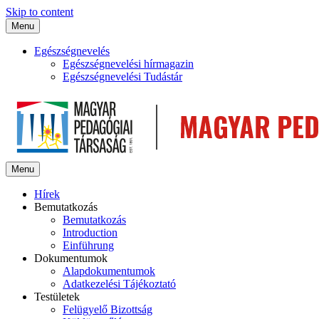
Skip to content
Menu
Egészségnevelés
Egészségnevelési hírmagazin
Egészségnevelési Tudástár
Menu
Hírek
Bemutatkozás
Bemutatkozás
Introduction
Einführung
Dokumentumok
Alapdokumentumok
Adatkezelési Tájékoztató
Testületek
Felügyelő Bizottság