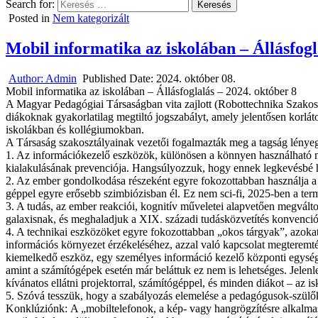
Search for:
Posted in
Nem kategorizált
Mobil informatika az iskolában – Állásfogl
Author:
Admin
Published Date:
2024. október 08.
Mobil informatika az iskolában – Állásfoglalás – 2024. október 8
A Magyar Pedagógiai Társaságban vita zajlott (Robottechnika Szakosz
diákoknak gyakorlatilag megtiltó jogszabályt, amely jelentősen korlát
iskolákban és kollégiumokban.
A Társaság szakosztályainak vezetői fogalmazták meg a tagság lényege
1. Az információkezelő eszközök, különösen a könnyen használható mob
kialakulásának prevenciója. Hangsúlyozzuk, hogy ennek legkevésbé h
2. Az ember gondolkodása részeként egyre fokozottabban használja a t
géppel egyre erősebb szimbiózisban él. Ez nem sci-fi, 2025-ben a te
3. A tudás, az ember reakciói, kognitív műveletei alapvetően megválto
galaxisnak, és meghaladjuk a XIX. századi tudásközvetítés konvenció
4. A technikai eszközöket egyre fokozottabban „okos tárgyak”, azokat
információs környezet érzékeléséhez, azzal való kapcsolat megteremté
kiemelkedő eszköz, egy személyes információ kezelő központi egység, egy
amint a számítógépek esetén már beláttuk ez nem is lehetséges. Jelen
kívánatos ellátni projektorral, számítógéppel, és minden diákot – az is
5. Szóvá tesszük, hogy a szabályozás elemelése a pedagógusok-szülők-
Konklúziónk: A „mobiltelefonok, a kép- vagy hangrögzítésre alkalmas e