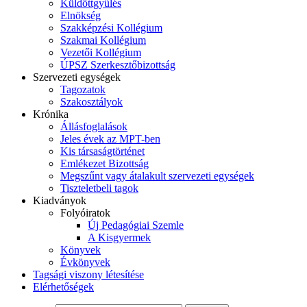
Küldöttgyűlés
Elnökség
Szakképzési Kollégium
Szakmai Kollégium
Vezetői Kollégium
ÚPSZ Szerkesztőbizottság
Szervezeti egységek
Tagozatok
Szakosztályok
Krónika
Állásfoglalások
Jeles évek az MPT-ben
Kis társaságtörténet
Emlékezet Bizottság
Megszűnt vagy átalakult szervezeti egységek
Tiszteletbeli tagok
Kiadványok
Folyóiratok
Új Pedagógiai Szemle
A Kisgyermek
Könyvek
Évkönyvek
Tagsági viszony létesítése
Elérhetőségek