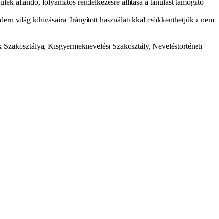
lék állandó, folyamatos rendelkezésre állítása a tanulást támogató
odern világ kihívásaira. Irányított használatukkal csökkenthetjük a nem
 Szakosztálya, Kisgyermeknevelési Szakosztály, Neveléstörténeti