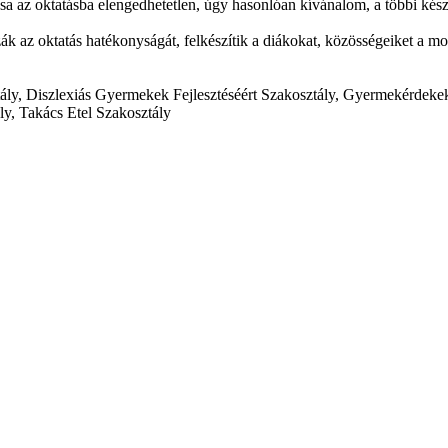
a az oktatásba elengedhetetlen, úgy hasonlóan kívánalom, a többi készü
zák az oktatás hatékonyságát, felkészítik a diákokat, közösségeiket a m
ály, Diszlexiás Gyermekek Fejlesztéséért Szakosztály, Gyermekérdekek
ly, Takács Etel Szakosztály