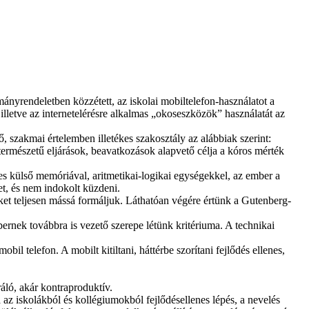
nyrendeletben közzétett, az iskolai mobiltelefon-használatot a
illetve az internetelérésre alkalmas „okoseszközök” használatát az
szakmai értelemben illetékes szakosztály az alábbiak szerint:
ermészetű eljárások, beavatkozások alapvető célja a kóros mérték
es külső memóriával, aritmetikai-logikai egységekkel, az ember a
t, és nem indokolt küzdeni.
eket teljesen mássá formáljuk. Láthatóan végére értünk a Gutenberg-
rnek továbbra is vezető szerepe létünk kritériuma. A technikai
l telefon. A mobilt kitiltani, háttérbe szorítani fejlődés ellenes,
áló, akár kontraproduktív.
 az iskolákból és kollégiumokból fejlődésellenes lépés, a nevelés