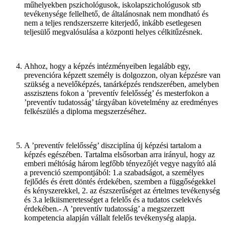
műhelyekben pszichológusok, iskolapszichológusok stb
tevékenysége fellelhető, de általánosnak nem mondható és
nem a teljes rendszerszerre kiterjedő, inkább esetlegesen
teljesülő megvalósulása a központi helyes célkitűzésnek.
Ahhoz, hogy a képzés intézményeiben legalább egy,
prevencióra képzett személy is dolgozzon, olyan képzésre van
szükség a nevelőképzés, tanárképzés rendszerében, amelyben
asszisztens fokon a ’preventív felelősség’ és mesterfokon a
’preventív tudatosság’ tárgyában követelmény az eredményes
felkészülés a diploma megszerzéséhez.
A ’preventív felelősség’ diszciplína új képzési tartalom a
képzés egészében. Tartalma elsősorban arra irányul, hogy az
emberi méltóság három legfőbb tényezőjét vegye nagyító alá
a prevenció szempontjából: 1.a szabadságot, a személyes
fejlődés és érett döntés érdekében, szemben a függőségekkel
és kényszerekkel, 2. az észszerűséget az értelmes tevékenység
és 3.a lelkiismeretességet a felelős és a tudatos cselekvés
érdekében.- A ’preventív tudatosság’ a megszerzett
kompetencia alapján vállalt felelős tevékenység alapja.