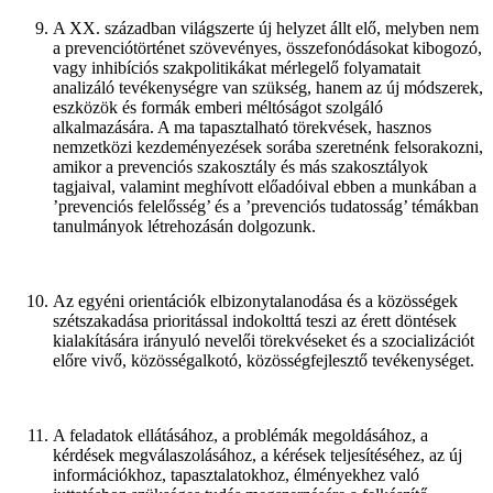
A XX. században világszerte új helyzet állt elő, melyben nem
a prevenciótörténet szövevényes, összefonódásokat kibogozó,
vagy inhibíciós szakpolitikákat mérlegelő folyamatait
analizáló tevékenységre van szükség, hanem az új módszerek,
eszközök és formák emberi méltóságot szolgáló
alkalmazására. A ma tapasztalható törekvések, hasznos
nemzetközi kezdeményezések sorába szeretnénk felsorakozni,
amikor a prevenciós szakosztály és más szakosztályok
tagjaival, valamint meghívott előadóival ebben a munkában a
’prevenciós felelősség’ és a ’prevenciós tudatosság’ témákban
tanulmányok létrehozásán dolgozunk.
Az egyéni orientációk elbizonytalanodása és a közösségek
szétszakadása prioritással indokolttá teszi az érett döntések
kialakítására irányuló nevelői törekvéseket és a szocializációt
előre vivő, közösségalkotó, közösségfejlesztő tevékenységet.
A feladatok ellátásához, a problémák megoldásához, a
kérdések megválaszolásához, a kérések teljesítéséhez, az új
információkhoz, tapasztalatokhoz, élményekhez való