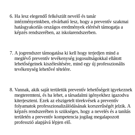
Ha lesz elegendő felkészült nevelő és tanár
intézményeinkben, elvárható lesz, hogy a preventív szakmai
hatásgyakorlás országos eredmények elérését támogatja a
képzés rendszerében, az iskolarendszerben.
A jogrendszer támogatása ki kell hogy terjedjen mind a
meglévő preventív tevékenység jogosultságokkal ellátott
lehetőségeinek kiszélesítésére, mind egy új professzionális
tevékenység lehetővé tételére.
Vannak, akik saját területük preventív lehetőségeit igyekeznek
megteremteni, és ha lehet, a társadalmi igényekhez igazodva
kiterjeszteni. Ezek az elszigetelt törekvések a preventív
folyamatok professzionalizálódásának korszerűségét jelzik. A
képzés rendszerében is szükséges, hogy a nevelés és a tanítás
területén a preventív kompetencia jogilag megalapozott
professzió alapjává lépjen elő.