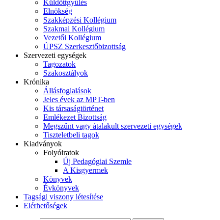
Küldöttgyűlés
Elnökség
Szakképzési Kollégium
Szakmai Kollégium
Vezetői Kollégium
ÚPSZ Szerkesztőbizottság
Szervezeti egységek
Tagozatok
Szakosztályok
Krónika
Állásfoglalások
Jeles évek az MPT-ben
Kis társaságtörténet
Emlékezet Bizottság
Megszűnt vagy átalakult szervezeti egységek
Tiszteletbeli tagok
Kiadványok
Folyóiratok
Új Pedagógiai Szemle
A Kisgyermek
Könyvek
Évkönyvek
Tagsági viszony létesítése
Elérhetőségek