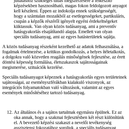
juttatáshoz szükséges tudás megszerzésére a felkészítő
képzésekben hasznosítható, magas fokon feldolgozott anyagot
kell készíteni. Éppen az indokolja ennek szükségességét,
hogy a számtalan mozaikból az esetlegességeket, partikuláris,
csupán a képzők részéről igényelt egyéni érdekeltségeket
kiiktassuk. Van olyan közös tudásanyag, ami a preventív
hatásgyakorlás elsajátítandó alapja. Emellett van olyan
speciális tudásanyag, ami az egyes hatásterületek sajátja.
A közös tudásanyag részeként kezelhető az adatok felhasználása, a
fogalmak értelmezése, a kritikus gondolkozás, a helyes ítéletalkotás,
a dolgokra való közvetlen reagálás minőségének fejlesztése, az érett
döntési képesség formálása, életszakaszok sajátosságainak
megismerése, szituációk kezelése.
Speciális tudásanyagot képeznek a hatásgyakorlás egyes területeinek
sajátosságai, az eseményszférákban kialakuló viszonyok, az
integrációs folyamatokban való változások, valamint az egyes
események minősítéséhez tartozó tudásanyag.
Az általános és a sajátos tartalmak egymásra épülnek. Ez az
oka annak, hogy a szakmai fejlesztésben két részt különítünk
el. A bevezető képzési szakaszt a nevelői tevékenység
asszisztensi fokozatához soroljuk, a speciális tudásanyag