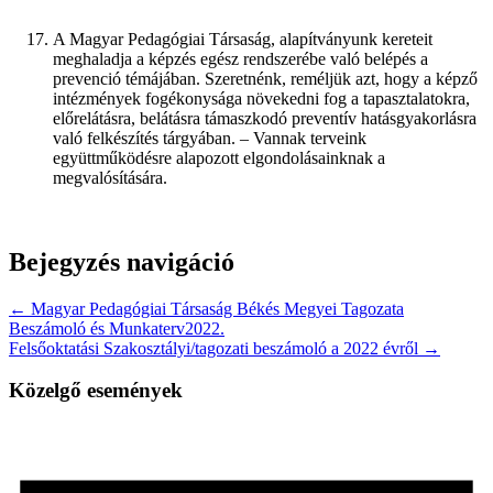
A Magyar Pedagógiai Társaság, alapítványunk kereteit
meghaladja a képzés egész rendszerébe való belépés a
prevenció témájában. Szeretnénk, reméljük azt, hogy a képző
intézmények fogékonysága növekedni fog a tapasztalatokra,
előrelátásra, belátásra támaszkodó preventív hatásgyakorlásra
való felkészítés tárgyában. – Vannak terveink
együttműködésre alapozott elgondolásainknak a
megvalósítására.
Bejegyzés navigáció
← Magyar Pedagógiai Társaság Békés Megyei Tagozata
Beszámoló és Munkaterv2022.
Felsőoktatási Szakosztályi/tagozati beszámoló a 2022 évről →
Közelgő események