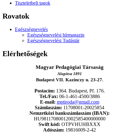
Tiszteletbeli tagok
Rovatok
Egészségnevelés
Egészségnevelési hírmagazin
Egészségnevelési Tudástár
Elérhetőségek
Magyar Pedagógiai Társaság
Alapítva 1891
Budapest VII. Kazinczy u. 23-27.
Postacím:
1364. Budapest, Pf. 176.
Tel./Fax:
06-1-461-4500/3886
E-mail:
mptiroda@gmail.com
Számlaszám:
11708001-20025854
Nemzetközi bankszámlaszám (IBAN):
HU98117080012002585400000000
Swift kód:
OTPVHUHBXXX
Adószám:
19816009-2-42