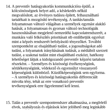
A preventív hatásgyakorlás kommunikációra épülő, a
kölcsönösségnek helyet adó, a késlekedés nélkül
megvalósított, az érvényes tudásra épített, felhasználható
tartalékait is mozgósító tevékenység. A tanítás/tanulás
folyamatosan változó világában a személyek egymást alakító
hatását, a folyamatosan és gyorsan változó technológiák
hasznosításában megjelenő nemzedéki kapcsolatrendszerét, a
munkára való felkészítés prioritásait stb említhetjük egyrészt
mint a képzés rendszerét befolyásoló tényezőket. További
szempontként az elsajátítható tudást, a jogosultságokat adó
tudást, a folyamatok irányításának tudását, a médiából szerzett
tudást, a szakmai tudást mint elsajátítható eszközt, hatékony
lehetőséget látjuk a kidolgozandó preventív képzési tartalom
részeként. – Személyes és közösségi érzékenységünk,
sérülékenységünk, védekező és egyensúlyt visszanyerő
képességünk különböző. Küzdőképességünk sem egyforma.
– A személyes és közösségi hatásgyakorlás differenciált
mivolta tény, tehát az erre vonatkozó preventív
tevékenységnek erre figyelemmel kell lenni.
Talán a preventív szempontrendszer alkalmazása, a megfelelő
elvek, szabályozás és eljárások köre jelölhető meg leginkább