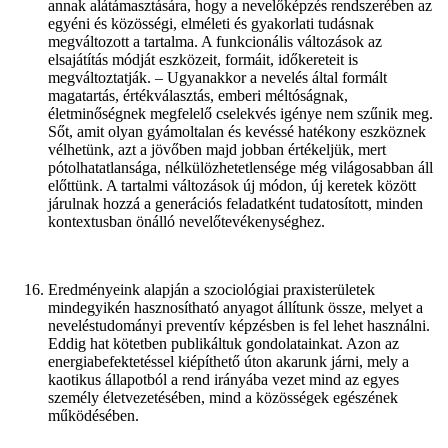
annak alátámasztására, hogy a nevelőképzés rendszerében az
egyéni és közösségi, elméleti és gyakorlati tudásnak
megváltozott a tartalma. A funkcionális változások az
elsajátítás módját eszközeit, formáit, időkereteit is
megváltoztatják. – Ugyanakkor a nevelés által formált
magatartás, értékválasztás, emberi méltóságnak,
életminőségnek megfelelő cselekvés igénye nem szűnik meg.
Sőt, amit olyan gyámoltalan és kevéssé hatékony eszköznek
vélhetünk, azt a jövőben majd jobban értékeljük, mert
pótolhatatlansága, nélkülözhetetlensége még világosabban áll
előttünk. A tartalmi változások új módon, új keretek között
járulnak hozzá a generációs feladatként tudatosított, minden
kontextusban önálló nevelőtevékenységhez.
Eredményeink alapján a szociológiai praxisterületek
mindegyikén hasznosítható anyagot állítunk össze, melyet a
neveléstudományi preventív képzésben is fel lehet használni.
Eddig hat kötetben publikáltuk gondolatainkat. Azon az
energiabefektetéssel kiépíthető úton akarunk járni, mely a
kaotikus állapotból a rend irányába vezet mind az egyes
személy életvezetésében, mind a közösségek egészének
működésében.