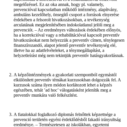
megelőzéssel. Ez az oka annak, hogy pl. valamely,
prevencióval kapcsolatban működő intézmény, alapítvány,
ambuláns kezelőhely, önsegítő csoport a források elnyerése
érdekében a felsorolt hivatkozásokban, a tevékenység
arculatának megjelenítésében indokolatlanul jelöli meg a
prevenciót. – Az eredményes változások érdekében előnyös,
ha a korrekcióval vagy a rehabilitációval kapcsolt preventív
hivatkozásokat nem helyezzük a preventív címen, ténylegesen
finanszírozandó, alapot jelentő preventív tevékenység elé,
illetve ha az adatfelvételeket, a ténymegállapítást, a
helyzetleírást még nem tekintjük preventív hatásgyakorlásnak.
A képzőintézmények a gyakorlati szempontból egymástól
elkülönített preventív témákat kurzusokban dolgozzák fel. A
kurzusok száma ilyen módon korlátozott lehet a képzés
egészében, tehát ’ad hoc’ válogatásként jelenítik meg a
preventív munkára való felkészítést.
A fiatalokkal foglalkozó diplomás felnőttek képzettsége a
prevenció területén egyéni érdeklődésből fakadó irányultság
eredménye. – Természetesen az iskolákban, egyetemi