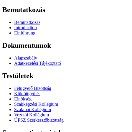
Bemutatkozás
Bemutatkozás
Introduction
Einführung
Dokumentumok
Alapszabály
Adatkezelési Tájékoztató
Testületek
Felügyelő Bizottság
Küldöttgyűlés
Elnökség
Szakképzési Kollégium
Szakmai Kollégium
Vezetői Kollégium
ÚPSZ Szerkesztőbizottság