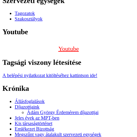
Szervezeti egységek
Tagozatok
Szakosztályok
Youtube
Youtube
Tagsági viszony létesítése
A belépési nyilatkozat kitöltéséhez kattintson ide!
Krónika
Állásfoglalások
Díjazottjaink
Ádám György Érdemérem díjazottjai
Jeles évek az MPT-ben
Kis társaságtörténet
Emlékezet Bizottság
Megszűnt vagy átalakult szervezeti egységek