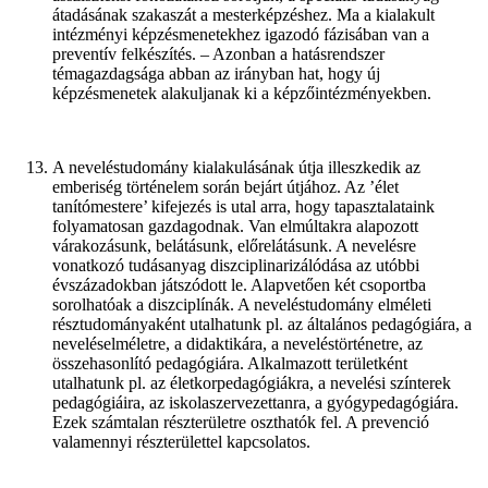
átadásának szakaszát a mesterképzéshez. Ma a kialakult
intézményi képzésmenetekhez igazodó fázisában van a
preventív felkészítés. – Azonban a hatásrendszer
témagazdagsága abban az irányban hat, hogy új
képzésmenetek alakuljanak ki a képzőintézményekben.
A neveléstudomány kialakulásának útja illeszkedik az
emberiség történelem során bejárt útjához. Az ’élet
tanítómestere’ kifejezés is utal arra, hogy tapasztalataink
folyamatosan gazdagodnak. Van elmúltakra alapozott
várakozásunk, belátásunk, előrelátásunk. A nevelésre
vonatkozó tudásanyag diszciplinarizálódása az utóbbi
évszázadokban játszódott le. Alapvetően két csoportba
sorolhatóak a diszciplínák. A neveléstudomány elméleti
résztudományaként utalhatunk pl. az általános pedagógiára, a
neveléselméletre, a didaktikára, a neveléstörténetre, az
összehasonlító pedagógiára. Alkalmazott területként
utalhatunk pl. az életkorpedagógiákra, a nevelési színterek
pedagógiáira, az iskolaszervezettanra, a gyógypedagógiára.
Ezek számtalan részterületre oszthatók fel. A prevenció
valamennyi részterülettel kapcsolatos.