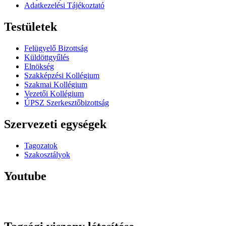
Adatkezelési Tájékoztató
Testületek
Felügyelő Bizottság
Küldöttgyűlés
Elnökség
Szakképzési Kollégium
Szakmai Kollégium
Vezetői Kollégium
ÚPSZ Szerkesztőbizottság
Szervezeti egységek
Tagozatok
Szakosztályok
Youtube