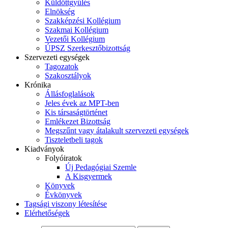
Küldöttgyűlés
Elnökség
Szakképzési Kollégium
Szakmai Kollégium
Vezetői Kollégium
ÚPSZ Szerkesztőbizottság
Szervezeti egységek
Tagozatok
Szakosztályok
Krónika
Állásfoglalások
Jeles évek az MPT-ben
Kis társaságtörténet
Emlékezet Bizottság
Megszűnt vagy átalakult szervezeti egységek
Tiszteletbeli tagok
Kiadványok
Folyóiratok
Új Pedagógiai Szemle
A Kisgyermek
Könyvek
Évkönyvek
Tagsági viszony létesítése
Elérhetőségek