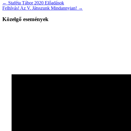
← Staféta Tábor 2020 Előadások
Felhívás! Az V. Játsszunk Mindannyian! →
Közelgő események