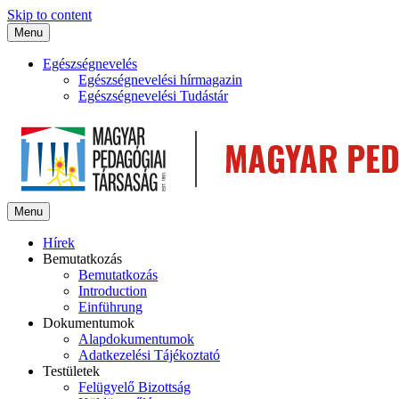
Skip to content
Menu
Egészségnevelés
Egészségnevelési hírmagazin
Egészségnevelési Tudástár
Menu
Hírek
Bemutatkozás
Bemutatkozás
Introduction
Einführung
Dokumentumok
Alapdokumentumok
Adatkezelési Tájékoztató
Testületek
Felügyelő Bizottság