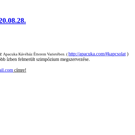
20.08.28.
az
http://apacuka.com/#kapcsolat
)
Apacuka Kávéház Étterem Varietében. (
 több ízben felmerült szimpózium megszervezése.
ail.com
címre!